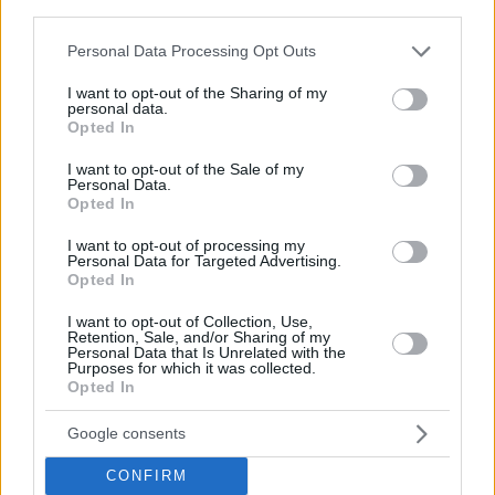
third parties.
Please note that this website/app uses one or more Google
Personal Data Processing Opt Outs
services and may gather and store information including but
not limited to your visit or usage behaviour. You may click to
I want to opt-out of the Sharing of my
personal data.
grant or deny consent to Google and its third-party tags to
Opted In
use your data for below specified purposes in below Google
consent section.
I want to opt-out of the Sale of my
Personal Data.
Opted In
I want to opt-out of processing my
Personal Data for Targeted Advertising.
Opted In
I want to opt-out of Collection, Use,
Retention, Sale, and/or Sharing of my
Personal Data that Is Unrelated with the
Purposes for which it was collected.
Opted In
Google consents
CONFIRM