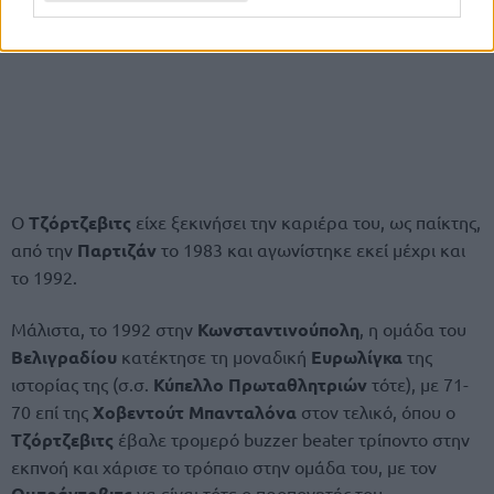
Ο
Τζόρτζεβιτς
είχε ξεκινήσει την καριέρα του, ως παίκτης,
από την
Παρτιζάν
το 1983 και αγωνίστηκε εκεί μέχρι και
το 1992.
Μάλιστα, το 1992 στην
Κωνσταντινούπολη
, η ομάδα του
Βελιγραδίου
κατέκτησε τη μοναδική
Ευρωλίγκα
της
ιστορίας της (σ.σ.
Κύπελλο Πρωταθλητριών
τότε), με 71-
70 επί της
Χοβεντούτ Μπανταλόνα
στον τελικό, όπου ο
Τζόρτζεβιτς
έβαλε τρομερό buzzer beater τρίποντο στην
εκπνοή και χάρισε το τρόπαιο στην ομάδα του, με τον
Ομπράντοβιτς
να είναι τότε ο προπονητής του.