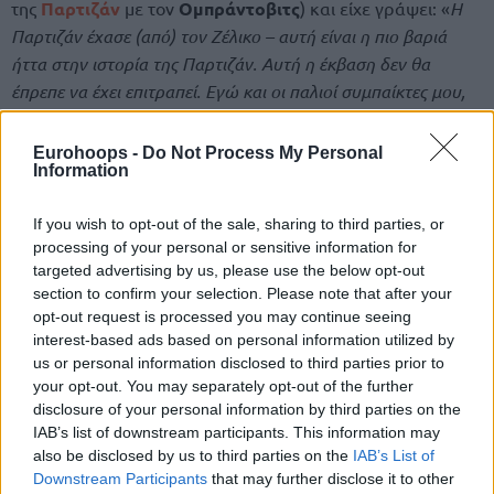
της
Παρτιζάν
με τον
Ομπράντοβιτς
) και είχε γράψει: «
Η
Παρτιζάν έχασε (από) τον Ζέλικο – αυτή είναι η πιο βαριά
ήττα στην ιστορία της Παρτιζάν. Αυτή η έκβαση δεν θα
έπρεπε να έχει επιτραπεί. Εγώ και οι παλιοί συμπαίκτες μου,
ως συνήθως με τον καλύτερο κόουτς μας, με όλη την καρδιά
μου και με αιώνια ευγνωμοσύνη – η ομάδα του ’92
».
Eurohoops -
Do Not Process My Personal
Information
Partizan je izgubio (od)Zeljka – ovo je najtezi
poraz u istoriji KKP.Nije se smeo dozvoliti ovakav
If you wish to opt-out of the sale, sharing to third parties, or
processing of your personal or sensitive information for
ishod. A ja i moji nekadasnji saigraci,kao i uvek uz
targeted advertising by us, please use the below opt-out
naseg najboljeg trenera,svim srcem i s
section to confirm your selection. Please note that after your
velikom,vecitom zahvalnoscu-ekipa ‘92.🏆
opt-out request is processed you may continue seeing
pic.twitter.com/MqM6WDNUro
interest-based ads based on personal information utilized by
us or personal information disclosed to third parties prior to
— Aleksandar Djordjevic (@CoachDjordjevic)
your opt-out. You may separately opt-out of the further
November 28, 2025
disclosure of your personal information by third parties on the
IAB’s list of downstream participants. This information may
also be disclosed by us to third parties on the
IAB’s List of
Downstream Participants
that may further disclose it to other