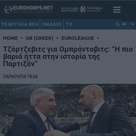
ΤΕΛΕΥΤΑΙΑ ΝΕΑ
ΟΜΑΔΕΣ
TV
GR
HOME
•
GR (GREEK)
•
EUROLEAGUE
•
Τζόρτζεβιτς για Ομπράντοβιτς: “Η πιο
βαριά ήττα στην ιστορία της
Παρτιζάν”
29/NOV/25 18:26