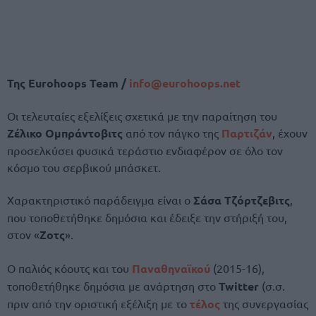
Της
Eurohoops Team /
info@eurohoops.net
Οι τελευταίες εξελίξεις σχετικά με την παραίτηση του
Ζέλικο Ομπράντοβιτς
από τον πάγκο της
Παρτιζάν
, έχουν
προσελκύσει φυσικά τεράστιο ενδιαφέρον σε όλο τον
κόσμο του σερβικού μπάσκετ.
Χαρακτηριστικό παράδειγμα είναι ο
Σάσα Τζόρτζεβιτς
,
που τοποθετήθηκε δημόσια και έδειξε την στήριξή του,
στον «
Ζοτς
».
Ο παλιός κόουτς και του
Παναθηναϊκού
(2015-16),
τοποθετήθηκε δημόσια με ανάρτηση στο
Twitter
(σ.σ.
πριν από την οριστική εξέλιξη με το
τέλος
της συνεργασίας