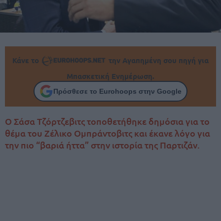
Κάνε το
την Αγαπημένη σου πηγή για
Μπασκετική Ενημέρωση.
Πρόσθεσε το Eurohoops στην Google
Ο Σάσα Τζόρτζεβιτς τοποθετήθηκε δημόσια για το
θέμα του Ζέλικο Ομπράντοβιτς και έκανε λόγο για
την πιο “βαριά ήττα” στην ιστορία της Παρτιζάν.