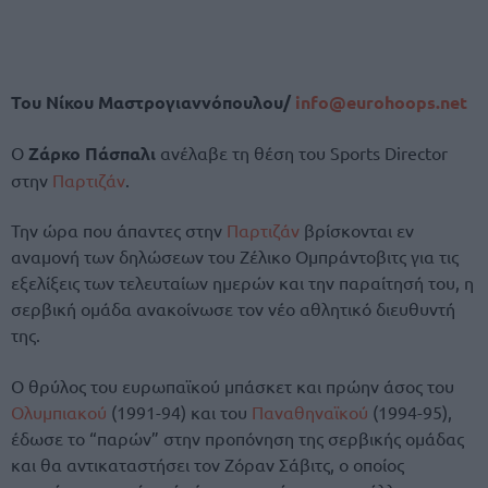
Του Νίκου Μαστρογιαννόπουλου/
info@eurohoops.net
Ο
Ζάρκο Πάσπαλι
ανέλαβε τη θέση του Sports Director
στην
Παρτιζάν
.
Την ώρα που άπαντες στην
Παρτιζάν
βρίσκονται εν
αναμονή των δηλώσεων του Ζέλικο Ομπράντοβιτς για τις
εξελίξεις των τελευταίων ημερών και την παραίτησή του, η
σερβική ομάδα ανακοίνωσε τον νέο αθλητικό διευθυντή
της.
Ο θρύλος του ευρωπαϊκού μπάσκετ και πρώην άσος του
Ολυμπιακού
(1991-94) και του
Παναθηναϊκού
(1994-95),
έδωσε το “παρών” στην προπόνηση της σερβικής ομάδας
και θα αντικαταστήσει τον Ζόραν Σάβιτς, ο οποίος