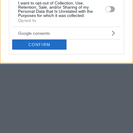
I want to opt-out of Collection, Use,
Retention, Sale, and/or Sharing of my
Personal Data that Is Unrelated with the
Purposes for which it was collected.
🔗
https://t.co/xul00VpEZz
#KKPartizan
Opted In
pic.twitter.com/3aXEOz3WIl
Google consents
— KK Partizan Mozzart Bet (@PartizanBC)
CONFIRM
December 2, 2025