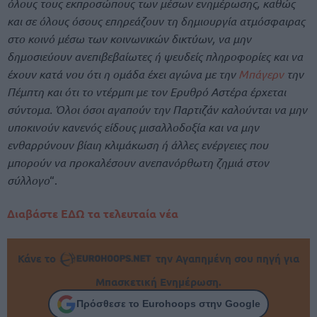
όλους τους εκπροσώπους των μέσων ενημέρωσης, καθώς
και σε όλους όσους επηρεάζουν τη δημιουργία ατμόσφαιρας
στο κοινό μέσω των κοινωνικών δικτύων, να μην
δημοσιεύουν ανεπιβεβαίωτες ή ψευδείς πληροφορίες και να
έχουν κατά νου ότι η ομάδα έχει αγώνα με την
Μπάγερν
την
Πέμπτη και ότι το ντέρμπι με τον Ερυθρό Αστέρα έρχεται
σύντομα. Όλοι όσοι αγαπούν την Παρτιζάν καλούνται να μην
υποκινούν κανενός είδους μισαλλοδοξία και να μην
ενθαρρύνουν βίαιη κλιμάκωση ή άλλες ενέργειες που
μπορούν να προκαλέσουν ανεπανόρθωτη ζημιά στον
σύλλογο
“.
Διαβάστε ΕΔΩ τα τελευταία νέα
Κάνε το
την Αγαπημένη σου πηγή για
Μπασκετική Ενημέρωση.
Πρόσθεσε το Eurohoops στην Google