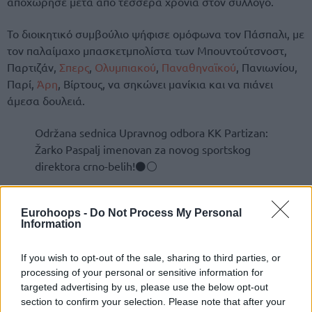
αποχώρησε μετά από τέσσερα χρόνια στον σύλλογο.
Το διοικητικό συμβούλιο ψήφισε ομόφωνα τον Πάσπαλι, με
τον παλαίμαχο μπασκετμπολίστα των Μπουντούτσνοστ,
Παρτιζάν,
Σπερς
,
Ολυμπιακού
,
Παναθηναϊκού
, Πανιωνίου,
Παρί,
Άρη
, Βίρτους, να σηκώνει μανίκια και να πιάνει
άμεσα δουλειά.
Održana sednica Upravnog odbora KK Partizan:
Žarko Paspalj imenovan za novog sportskog
direktora crno-belih!⚫⚪
Eurohoops -
Do Not Process My Personal
Information
If you wish to opt-out of the sale, sharing to third parties, or
processing of your personal or sensitive information for
targeted advertising by us, please use the below opt-out
section to confirm your selection. Please note that after your