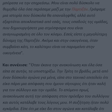
μπόρεσα να την επηρεάσω. Μου είναι πολύ δύσκολο να
θυμηθώ όλα όσα περάσαμε μαζί με την
Παρτιζάν
. Γράψαμε
μια ιστορία που δύσκολα θα επαναληφθεί, αλλά αυτό
εξαρτάται αποκλειστικά από εσάς, τους οπαδούς της ομάδας,
που δημιουργήσατε μια ατμόσφαιρα που είναι
αναγνωρισμένη σε όλο τον κόσμο. Εσείς είστε η μεγαλύτερη
δύναμη της Παρτιζάν. Ακόμα και στην οικογένεια, όταν
συμβαίνει κάτι, το καλύτερο είναι να παραμείνει στην
οικογένεια
“.
Και συνέχισε
: “
Όταν έκανα την ανακοίνωση και όλα όσα
είπα σε αυτήν, τα υποστηρίζω. Την Τρίτη το βράδυ, μετά από
έναν δύσκολο αγώνα για μένα, είπα στο τεχνικό επιτελείο ότι
είχα πάρει μια απόφαση που ήμουν σίγουρος ότι ήταν καλή
για τον σύλλογο και την ομάδα. Το επόμενο πρωί,
ανακοίνωσα αυτή την απόφαση στον πρόεδρο του συλλόγου
και αυτός κατάλαβε τους λόγους μου. Η συζήτηση ήταν πολύ
εγκάρδια. Είπε ότι με είχε δει στον αγώνα και κατάλαβε ότι