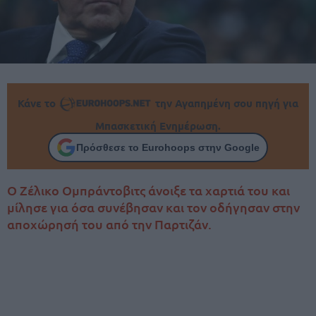
Κάνε το
την Αγαπημένη σου πηγή για
Μπασκετική Ενημέρωση.
Πρόσθεσε το Eurohoops στην Google
Ο Ζέλικο Ομπράντοβιτς άνοιξε τα χαρτιά του και
μίλησε για όσα συνέβησαν και τον οδήγησαν στην
αποχώρησή του από την Παρτιζάν.