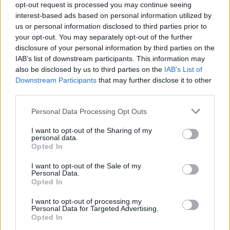
δεν είχα πια δυνάμεις. Έδωσα ό,τι μπορούσα και σας
opt-out request is processed you may continue seeing
interest-based ads based on personal information utilized by
παρακαλώ να μην μου το κρατήσετε κακία. Η απόφαση είναι
us or personal information disclosed to third parties prior to
πολύ αγχωτική και ίσως οι πιο δύσκολες στιγμές της ζωής
your opt-out. You may separately opt-out of the further
μου ήταν όταν με περιμένατε, όταν με περίμενε η μικρή μου
disclosure of your personal information by third parties on the
κόρη, που με περιμένει κάθε φορά που έρχομαι στο γήπεδο.
IAB’s list of downstream participants. This information may
Τα συναισθήματα που ένιωσα τότε, δεν τα είχα νιώσει ποτέ
also be disclosed by us to third parties on the
IAB’s List of
Downstream Participants
that may further disclose it to other
πριν και ακόμα και τώρα μου είναι πολύ δύσκολο να μιλήσω
third parties.
γι’ αυτά. Ο φίλος μου με έφερε στο διαμέρισμά μου,
ξάπλωσα στο κρεβάτι και κοίταζα το ταβάνι για μια ώρα…
Please note that this website/app uses one or more Google
Personal Data Processing Opt Outs
Δεν μπορούσα. Δεν ήθελα να συμβεί τίποτα από όλα αυτά,
services and may gather and store information including but
not limited to your visit or usage behaviour. You may click to
I want to opt-out of the Sharing of my
αλλά οι οπαδοί αποφάσισαν να δοκιμάσουν κάτι. Λίγα λεπτά
personal data.
grant or deny consent to Google and its third-party tags to
μετά την παραίτησή μου, ο πρόεδρος με ευχαρίστησε και
Opted In
use your data for below specified purposes in below Google
τότε, προς μεγάλη μου έκπληξη, άρχισε να συμβαίνει…
consent section.
I want to opt-out of the Sale of my
Personal Data.
Έλαβα ένα μήνυμα από τον πρόεδρο του συλλόγου ότι είχαν
Opted In
πραγματοποιήσει συνεδρίαση του διοικητικού συμβουλίου
I want to opt-out of processing my
και ότι η παραίτησή μου δεν είχε γίνει αποδεκτή. Με
Personal Data for Targeted Advertising.
Opted In
προσκάλεσε να έρθω στον σύλλογο και φυσικά δέχτηκα,