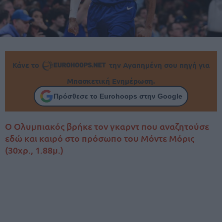
Κάνε το
την Αγαπημένη σου πηγή για
Μπασκετική Ενημέρωση.
Πρόσθεσε το Eurohoops στην Google
Ο Ολυμπιακός βρήκε τον γκαρντ που αναζητούσε
εδώ και καιρό στο πρόσωπο του Μόντε Μόρις
(30χρ., 1.88μ.)