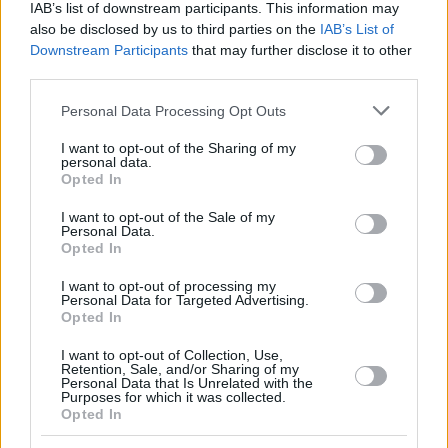
IAB’s list of downstream participants. This information may
also be disclosed by us to third parties on the
IAB’s List of
Downstream Participants
that may further disclose it to other
third parties.
Please note that this website/app uses one or more Google
Personal Data Processing Opt Outs
services and may gather and store information including but
not limited to your visit or usage behaviour. You may click to
I want to opt-out of the Sharing of my
personal data.
grant or deny consent to Google and its third-party tags to
Opted In
use your data for below specified purposes in below Google
consent section.
I want to opt-out of the Sale of my
Personal Data.
Opted In
I want to opt-out of processing my
Personal Data for Targeted Advertising.
Opted In
I want to opt-out of Collection, Use,
Retention, Sale, and/or Sharing of my
Personal Data that Is Unrelated with the
Purposes for which it was collected.
Opted In