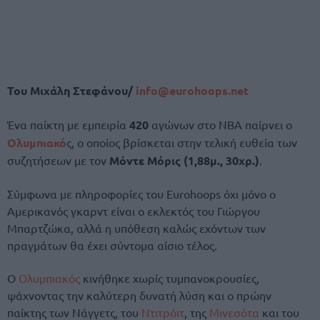
Του Μιχάλη Στεφάνου/
info@eurohoops.net
Ένα παίκτη με εμπειρία
420
αγώνων στο ΝΒΑ παίρνει ο
Ολυμπιακό
ς, ο οποίος βρίσκεται στην τελική ευθεία των
συζητήσεων με τον
Μόντε Μόρις (1,88μ., 30χρ.)
.
Σύμφωνα με πληροφορίες του Eurohoops όχι μόνο ο
Αμερικανός γκαρντ είναι ο εκλεκτός του Γιώργου
Μπαρτζώκα, αλλά η υπόθεση καλώς εχόντων των
πραγμάτων θα έχει σύντομα αίσιο τέλος.
Ο
Ολυμπιακός
κινήθηκε χωρίς τυμπανοκρουσίες,
ψάχνοντας την καλύτερη δυνατή λύση και ο πρώην
παίκτης των Νάγγετς, του
Ντιτρόιτ
, της
Μινεσότα
και του