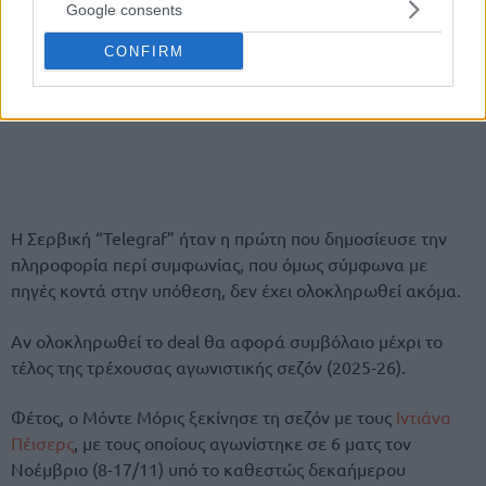
Google consents
CONFIRM
H Σερβική “Telegraf” ήταν η πρώτη που δημοσίευσε την
πληροφορία περί συμφωνίας, που όμως σύμφωνα με
πηγές κοντά στην υπόθεση, δεν έχει ολοκληρωθεί ακόμα.
Αν ολοκληρωθεί το deal θα αφορά συμβόλαιο μέχρι το
τέλος της τρέχουσας αγωνιστικής σεζόν (2025-26).
Φέτος, ο Μόντε Μόρις ξεκίνησε τη σεζόν με τους
Ιντιάνα
Πέισερς
, με τους οποίους αγωνίστηκε σε 6 ματς τον
Νοέμβριο (8-17/11) υπό το καθεστώς δεκαήμερου