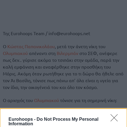
Της Eurohoops Team / info@eurohoops.net
Ο
Κώστας Παπανικολάου
, μετά την άνετη νίκη του
Ολυμπιακού
απέναντι στη
Βιλερμπάν
στο ΣΕΦ, ανέφερε
πως δεν.. γύρισε ακόμα το τσιπάκι στην ομάδα, παρά την
καλή εμφάνιση και αναφέρθηκε στην προσθήκη του
Μόρις. Ακόμη όταν ρωτήθηκε για το τι δώρο θα ήθελε από
τον Άι Βασίλη, τόνισε πως πάνω απ’ όλα είναι η υγεία για
τον ίδιο, την οικογένειά του και όλο τον κόσμο.
Ο αρχηγός του
Ολυμπιακού
τόνισε για τη σημερινή νίκη:
“Πρέπει να χτίσουμε πάνω σε αυτή τη νίκη, είχαμε μία
Eurohoops -
Do Not Process My Personal
αντίδραση, αλλά δεν τελείωσε κάτι, δεν αλλάξαμε το
Information
τσιπάκι. Νίκες όπως αυτή μας βοηθούν να χτίσουμε