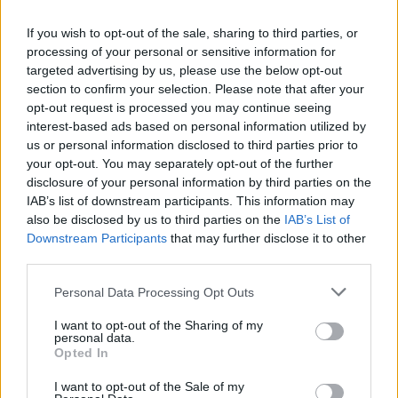
μομέντουμ και να φτιάξουμε διάθεση. Ο εγωισμός μας
If you wish to opt-out of the sale, sharing to third parties, or
θίχτηκε πολύ μετά το τελευταίο παιχνίδι. Φτάνει ένα σημείο
processing of your personal or sensitive information for
που λες δεν πάει άλλο. Αυτές τις δύο ημέρες αυτό δούλεψε.
targeted advertising by us, please use the below opt-out
Πρέπει να υπάρξει συνέχεια και να χτίσουμε σε αυτό”.
section to confirm your selection. Please note that after your
opt-out request is processed you may continue seeing
Ερωτηθείς για τον Μόντε Μόρις είπε:
interest-based ads based on personal information utilized by
us or personal information disclosed to third parties prior to
your opt-out. You may separately opt-out of the further
“Το να έχεις παραπάνω λύσεις είναι μόνο θετικό και καλό
disclosure of your personal information by third parties on the
για τα σχήματα και το πώς θέλει ο προπονητής να
IAB’s list of downstream participants. This information may
παίξουμε. Παραπάνω χέρια, παραπάνω λύσεις, παραπάνω
also be disclosed by us to third parties on the
IAB’s List of
άτομα και πράγματα να κάνεις στο παρκέ. Μόνο θετικό
Downstream Participants
that may further disclose it to other
είναι”.
third parties.
Please note that this website/app uses one or more Google
Personal Data Processing Opt Outs
services and may gather and store information including but
not limited to your visit or usage behaviour. You may click to
I want to opt-out of the Sharing of my
personal data.
grant or deny consent to Google and its third-party tags to
Opted In
use your data for below specified purposes in below Google
consent section.
I want to opt-out of the Sale of my