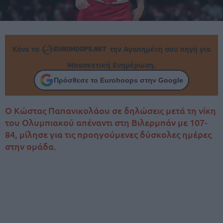
Κάνε το
την Αγαπημένη σου πηγή για
Μπασκετική Ενημέρωση.
Πρόσθεσε το Eurohoops στην Google
Ο Κώστας Παπανικολάου σε δηλώσεις μετά τη νίκη
του Ολυμπιακού απέναντι στη Βιλερμπάν με 107-
84, μίλησε για τις προηγούμενες δύσκολες ημέρες
στην ομάδα.