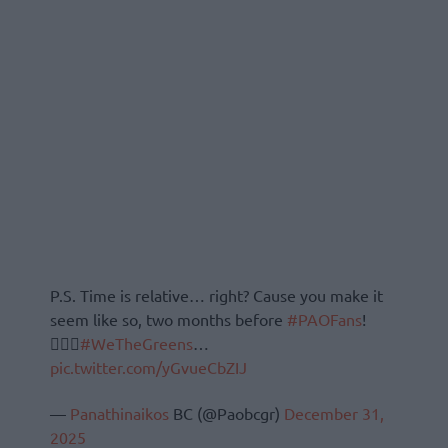
P.S. Time is relative… right? Cause you make it
seem like so, two months before
#PAOFans
!
🤷🏻‍♂️
#WeTheGreens
…
pic.twitter.com/yGvueCbZIJ
—
Panathinaikos
BC (@Paobcgr)
December 31,
2025