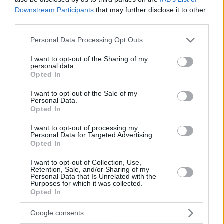
Downstream Participants
that may further disclose it to other
third parties.
Please note that this website/app uses one or more Google
Personal Data Processing Opt Outs
services and may gather and store information including but
not limited to your visit or usage behaviour. You may click to
I want to opt-out of the Sharing of my
personal data.
grant or deny consent to Google and its third-party tags to
Opted In
use your data for below specified purposes in below Google
consent section.
I want to opt-out of the Sale of my
Personal Data.
Opted In
I want to opt-out of processing my
Personal Data for Targeted Advertising.
Opted In
I want to opt-out of Collection, Use,
SOLD OUT 💥🏠
Retention, Sale, and/or Sharing of my
Personal Data that Is Unrelated with the
Purposes for which it was collected.
Looks like 2026 already feels familiar. ☘
Opted In
And if there’s a place that is definitely going to
Google consents
be LOUD & PACKED, this is our ARENA, Telekom