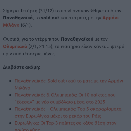
Σήμερα Τετάρτη (31/12) το πρωί ανακοινώθηκε από τον
Παναθηναϊκό
, το
sold out
και στο ματς με την
Αρμάνι
Μιλάνο
(6/1).
Φυσικά, για το ντέρμπι του
Παναθηναϊκού
με τον
Ολυμπιακό
(2/1, 21:15), τα εισιτήρια είχαν κάνει… φτερά
πριν από τέσσερις μήνες.
Διαβάστε ακόμη:
Παναθηναϊκός: Sold out (και) το ματς με την Αρμάνι
Μιλάνο
Παναθηναϊκός & Ολυμπιακός: Οι 10 παίκτες που
“έδεσαν” με νέο συμβόλαιο μέσα στο 2025
Παναθηναϊκός – Ολυμπιακός: Top 5 σκοραρίσματα
στην Ευρωλίγκα μέχρι το ρεκόρ του Ράις
Ευρωλίγκα: Οι Top-3 παίκτες σε κάθε θέση στον
πρώτο γύρο