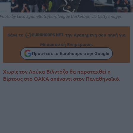
Photo by Luca Sgamellotti/Euroleague Basketball via Getty Images
Κάνε το
την Αγαπημένη σου πηγή για
Μπασκετική Ενημέρωση.
Πρόσθεσε το Eurohoops στην Google
Χωρίς τον Λούκα Βιλντόζα θα παραταχθεί η
Βίρτους στο ΟΑΚΑ απέναντι στον Παναθηναϊκό.