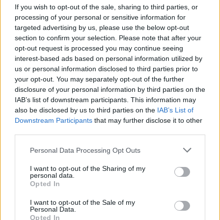
If you wish to opt-out of the sale, sharing to third parties, or
processing of your personal or sensitive information for
targeted advertising by us, please use the below opt-out
section to confirm your selection. Please note that after your
Του Μιχάλη Γκιουλένογλου/
info@eurohoops.net
opt-out request is processed you may continue seeing
interest-based ads based on personal information utilized by
Ο
Λούκα Βιλντόζα
δεν θα αγωνιστεί στην αναμέτρηση
us or personal information disclosed to third parties prior to
“
Παναθηναϊκός
-Βίρτους”, για την 21η αγωνιστική της
your opt-out. You may separately opt-out of the further
disclosure of your personal information by third parties on the
Ευρωλίγκας.
IAB’s list of downstream participants. This information may
also be disclosed by us to third parties on the
IAB’s List of
Ο Αργεντίνος γκαρντ αισθάνθηκε ενοχλήσεις στον
Downstream Participants
that may further disclose it to other
αριστερό μηρό και τέθηκε νοκ άουτ.
third parties.
Στη διάθεση του Ντούσκο Ιβάνοβιτς θα βρίσκεται ο Μόμο
Please note that this website/app uses one or more Google
Personal Data Processing Opt Outs
services and may gather and store information including but
Ντιούφ.
not limited to your visit or usage behaviour. You may click to
I want to opt-out of the Sharing of my
personal data.
grant or deny consent to Google and its third-party tags to
“Είμαστε σε εξαιρετική φόρμα”
Opted In
use your data for below specified purposes in below Google
consent section.
I want to opt-out of the Sale of my
“Αύριο θα είναι σίγουρα ένας δύσκολος αγώνας για εμάς,
Personal Data.
επειδή θα αντιμετωπίσουμε μια σπουδαία ομάδα όπως ο
Opted In