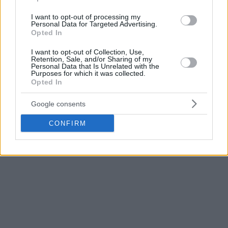
Παναθηναϊκός
, με σπουδαίους παίκτες.
I want to opt-out of processing my
Personal Data for Targeted Advertising.
Επιπλέον, έχασαν τον τελευταίο τους αγώνα στην έδρα
Opted In
τους, οπότε δεν θα είναι εύκολο για εμάς, επειδή θα
I want to opt-out of Collection, Use,
προσπαθήσουν να ανακάμψουν. Ωστόσο, νομίζω ότι
Retention, Sale, and/or Sharing of my
Personal Data that Is Unrelated with the
είμαστε σε εξαιρετική φόρμα αυτή τη στιγμή, οπότε θα
Purposes for which it was collected.
προσπαθήσουμε να κάνουμε ένα καλό παιχνίδι”, δήλωσε ο
Opted In
Ιβάνοβιτς ενόψει της αναμέτρησης.
Google consents
CONFIRM