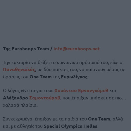
Της
Eurohoops Team /
info@eurohoops.net
Την ευκαιρία να δείξει το κοινωνικό πρόσωπό του, είχε ο
Παναθηναϊκός
, με δύο παίκτες του, να παίρνουν μέρος σε
δράσεις του
One Team
της
Ευρωλίγκας
.
Ο λόγος γίνεται για τους
Χουάντσο Ερνανγκόμεθ
και
Αλέξανδρο
Σαμοντούροβ
, που έπαιξαν μπάσκετ σε πιο…
χαλαρά πλαίσια.
Συγκεκριμένα, έπαιξαν με τα παιδιά του
One Team
, αλλά
και με αθλητές του
Special Olympics Hellas
.