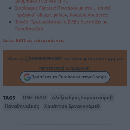
Ολυμπιακού για νέο (!) PG
Euroleague Fantasy: Ποντάρουμε στο… καυτό
“πράσινο” δίδυμο ψηλών, Χολμς & Χουάντσο
Φενέρ: Τραυματίστηκε ο Σίλβα δεν παίζει με
Παναθηναϊκό
Δείτε ΕΔΩ τα τελευταία νέα
Κάνε το
την Αγαπημένη σου πηγή για
Μπασκετική Ενημέρωση.
Πρόσθεσε το Eurohoops στην Google
ONE TEAM
Αλέξανδρος Σαμοντούροβ
TAGS
Παναθηναΐκός
Χουάντσο Ερνανγκόμεθ