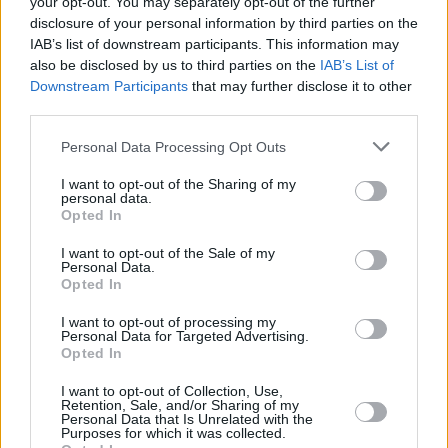
your opt-out. You may separately opt-out of the further
disclosure of your personal information by third parties on the
IAB’s list of downstream participants. This information may
also be disclosed by us to third parties on the
IAB’s List of
Downstream Participants
that may further disclose it to other
third parties.
Please note that this website/app uses one or more Google
Personal Data Processing Opt Outs
services and may gather and store information including but
not limited to your visit or usage behaviour. You may click to
I want to opt-out of the Sharing of my
personal data.
grant or deny consent to Google and its third-party tags to
Opted In
use your data for below specified purposes in below Google
consent section.
I want to opt-out of the Sale of my
Personal Data.
Opted In
I want to opt-out of processing my
Personal Data for Targeted Advertising.
Opted In
I want to opt-out of Collection, Use,
Retention, Sale, and/or Sharing of my
Personal Data that Is Unrelated with the
Purposes for which it was collected.
Our One Team Ambassadors, Juancho…