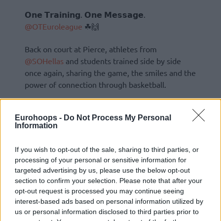
𝗢𝗻𝗲 𝗧𝗿𝗮𝗶𝗻𝗶𝗻𝗴. 𝗢𝗻𝗲 𝗠𝗲𝘀𝘀𝗮𝗴𝗲.
@OTEuroleague
☘🙌
Back on court at Pierce, athletes from
@SOHellas
and students trained side by side
once again, sharing the game, the smiles and the
power of connection through basketball.
Eurohoops -
Do Not Process My Personal
Information
If you wish to opt-out of the sale, sharing to third parties, or
processing of your personal or sensitive information for
targeted advertising by us, please use the below opt-out
section to confirm your selection. Please note that after your
opt-out request is processed you may continue seeing
interest-based ads based on personal information utilized by
us or personal information disclosed to third parties prior to