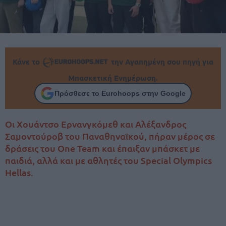
Κάνε το
την Αγαπημένη σου πηγή για
Μπασκετική Ενημέρωση.
Πρόσθεσε το Eurohoops στην Google
Οι Χουάντσο Ερνανγκόμεθ και Αλέξανδρος
Σαμοντούροβ του Παναθηναϊκού, πήραν μέρος σε
δράσεις του One Team και έπαιξαν μπάσκετ με
παιδιά, αλλά και με αθλητές του Special Olympics
Hellas.