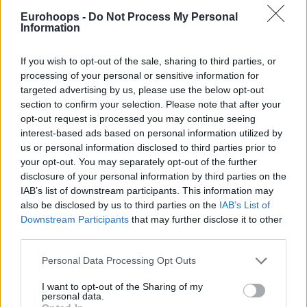
Eurohoops -
Do Not Process My Personal
Information
If you wish to opt-out of the sale, sharing to third parties, or
processing of your personal or sensitive information for
Του Δημήτρη Μιναρετζή/
info@eurohoops.net
targeted advertising by us, please use the below opt-out
section to confirm your selection. Please note that after your
Στα 38 του ο Γάλλος σταρ
πραγματοποίησε μία εξαιρετική
opt-out request is processed you may continue seeing
σεζόν σε ατομικό επίπεδο ως μέλος της
Βιλερμπάν
και
interest-based ads based on personal information utilized by
τώρα στους πρωταθλητές Ευρώπης μετράει ήδη 2/2 νίκες
us or personal information disclosed to third parties prior to
your opt-out. You may separately opt-out of the further
(με
Βαλένθια
και Βίρτους εκτός), συμβάλλοντας
disclosure of your personal information by third parties on the
καθοριστικά σε αμφότερες τις επιτυχίες.
IAB’s list of downstream participants. This information may
also be disclosed by us to third parties on the
IAB’s List of
Ο Ντε Κολό πήγε στη
Φενέρ
για να δυναμώσει το ήδη
Downstream Participants
that may further disclose it to other
ισχυρό ρόστερ των πρωταθλητών Ευρώπης και ο
third parties.
Σαρούνας Γιασικεβίτσιους, πλέκει το εγκώμιο του δεύτερου
Please note that this website/app uses one or more Google
σκόρερ στην ιστορία της Ευρωλίγκας…
Personal Data Processing Opt Outs
services and may gather and store information including but
not limited to your visit or usage behaviour. You may click to
I want to opt-out of the Sharing of my
“Τι να πούμε για τον Νάντο; Τα βλέπει όλα, τα καταλαβαίνει
personal data.
grant or deny consent to Google and its third-party tags to