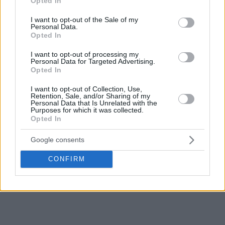
Opted In
όλα”, είπε ο Σάρας στην Συνέντευξη Τύπου μετά τον αγώνα
use your data for below specified purposes in below Google
με τη Βίρτους και πρόσθεσε:
consent section.
I want to opt-out of the Sale of my
Personal Data.
Opted In
“Είναι σαν ένας προπονητής στο παρκέ.
Του λες κάτι, ένα
πράγμα, έχει γίνει.
Παίκτες σαν κι αυτόν, δεν υπάρχουν
I want to opt-out of processing my
πια”.
Personal Data for Targeted Advertising.
Opted In
Διαβάστε ακόμα
I want to opt-out of Collection, Use,
Retention, Sale, and/or Sharing of my
Personal Data that Is Unrelated with the
Purposes for which it was collected.
Opted In
Google consents
CONFIRM