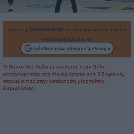
Κάνε το
την Αγαπημένη σου πηγή για
Μπασκετική Ενημέρωση.
Πρόσθεσε το Eurohoops στην Google
O Νάντο Ντε Κολό μετακόμισε στην Πόλη
επιστρέφοντας στη Φενέρ έπειτα από 3.5 χρόνια,
στοχεύοντας στην κατάκτηση μίας τρίτης
Ευρωλίγκας.