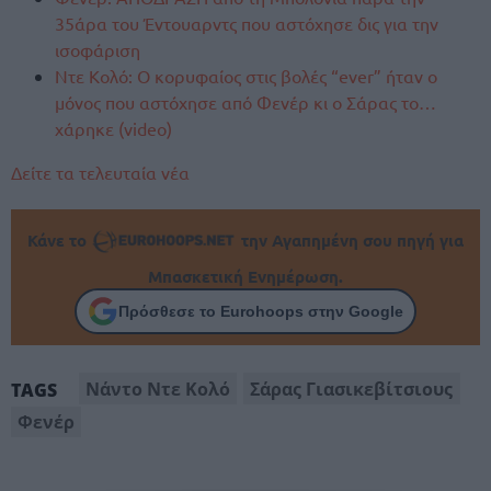
35άρα του Έντουαρντς που αστόχησε δις για την
ισοφάριση
Ντε Κολό: Ο κορυφαίος στις βολές “ever” ήταν ο
μόνος που αστόχησε από Φενέρ κι ο Σάρας το…
χάρηκε (video)
Δείτε τα τελευταία νέα
Κάνε το
την Αγαπημένη σου πηγή για
Μπασκετική Ενημέρωση.
Πρόσθεσε το Eurohoops στην Google
Νάντο Ντε Κολό
Σάρας Γιασικεβίτσιους
TAGS
Φενέρ