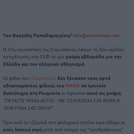
Του Βαγγέλη Παπαδημητρίου/
info@eurohoops.net
Η 25η αγωνιστική της Ευρωλίγκας έφερε τις δύο ομάδες
αντιμέτωπες στο ΣΕΦ σε μία
μαύρη εβδομάδα για την
Ελλάδα και τον ελληνικό αθλητισμό
.
Οι φίλοι του
Ολυμπιακού
δεν ξέχασαν τους εφτά
αδικοχαμένους φίλους του
ΠΑΟΚ
σε τροχαίο
δυστύχημα στη Ρουμανία
κι ύψωσαν
πανό εις μνήμη
:
“ΠΕΤΑΞΤΕ ΨΗΛΑ ΑΕΤΟΙ – ΜΕ ΤΟ ΚΑΣΚΟΛ ΣΤΑ ΧΕΡΙΑ Η
ΤΕΛΕΥΤΑΙΑ ΣΑΣ ΠΝΟΗ”.
Πριν από το τζάμπολ στο φαληρικό στάδιο κρατήθηκε κι
ενός λεπτού σιγή
μετά από αίτημα της “ερυθρόλευκης”