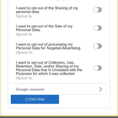
services and may gather and store information including but
not limited to your visit or usage behaviour. You may click to
I want to opt-out of the Sharing of my
personal data.
grant or deny consent to Google and its third-party tags to
Opted In
use your data for below specified purposes in below Google
consent section.
I want to opt-out of the Sale of my
Personal Data.
Opted In
I want to opt-out of processing my
Personal Data for Targeted Advertising.
Opted In
I want to opt-out of Collection, Use,
Retention, Sale, and/or Sharing of my
Personal Data that Is Unrelated with the
Purposes for which it was collected.
Opted In
Google consents
CONFIRM