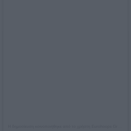
Η δημοσίευση κοινοποιήθηκε από το χρήστη Eurohoops Greece (@eurohoops_greece)