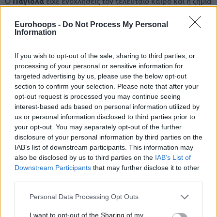
Ο
Παγιόλα
είχε ενοχλήσεις τον τελευταίο καιρό και η ζημιά
διαπιστώθηκε μετά από ιατρικές εξετάσεις στις οποίες
υποβλήθηκε, ενώ σε 24 ματς στη φετινή
Ευρωλίγκα
, έχει
Eurohoops -
Do Not Process My Personal
Information
μέσο όρο 4 πόντους, 2,7 ριμπάουντ και 4,2 ασίστ ανά
αγώνα.
If you wish to opt-out of the sale, sharing to third parties, or
processing of your personal or sensitive information for
TI ASPETTIAMO PRESTO IN CAMPO CAPITANO
targeted advertising by us, please use the below opt-out
🤍🖤
pic.twitter.com/QwpoqkXSO0
section to confirm your selection. Please note that after your
opt-out request is processed you may continue seeing
— Virtus Bologna (@VirtusBo)
February 2, 2026
interest-based ads based on personal information utilized by
us or personal information disclosed to third parties prior to
your opt-out. You may separately opt-out of the further
disclosure of your personal information by third parties on the
IAB’s list of downstream participants. This information may
also be disclosed by us to third parties on the
IAB’s List of
Downstream Participants
that may further disclose it to other
third parties.
Please note that this website/app uses one or more Google
Personal Data Processing Opt Outs
services and may gather and store information including but
not limited to your visit or usage behaviour. You may click to
I want to opt-out of the Sharing of my