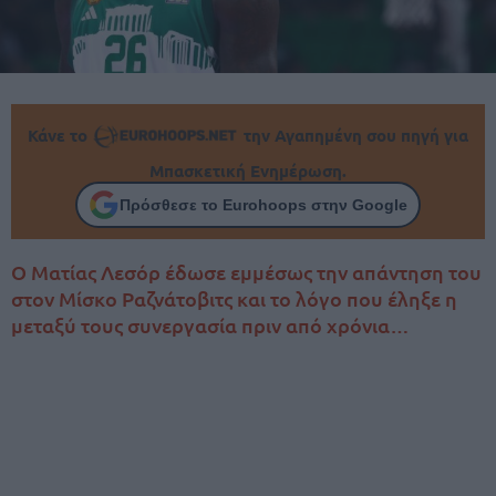
Κάνε το
την Αγαπημένη σου πηγή για
Μπασκετική Ενημέρωση.
Πρόσθεσε το Eurohoops στην Google
Ο Ματίας Λεσόρ έδωσε εμμέσως την απάντηση του
στον Μίσκο Ραζνάτοβιτς και το λόγο που έληξε η
μεταξύ τους συνεργασία πριν από χρόνια…