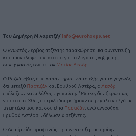
Του Δημήτρη Μιναρετζή/
info@eurohoops.net
Ο γνωστός Σέρβος ατζέντης παραχώρησε μία συνέντευξη
και αποκάλυψε την ιστορία για το λόγο της λήξης της
συνεργασίας του με τον
Ματίας Λεσόρ
.
Ο Ραζνάτοβιτς είπε χαρακτηριστικά το εξής για το γεγονός
ότι μεταξύ
Παρτιζάν
και Ερυθρού Αστέρα, ο
Λεσόρ
επέλεξε… κατά λάθος την πρώτη: “Μίσκο, δεν ξέρω πώς
να στο πω. Χθες που μιλούσαμε ήμουν σε μεγάλο καβγά με
τη μητέρα μου και σου είπα
Παρτιζάν
, ενώ εννοούσα
Ερυθρό Αστέρα”, δήλωσε ο ατζέντης.
Ο Λεσόρ είδε προφανώς τη συνέντευξη του πρώην