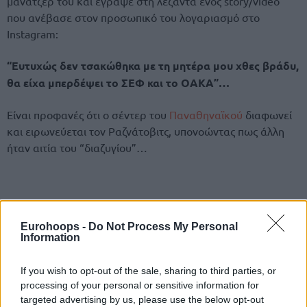
μάνατζερ του και έγραψε στη λεζάντα ενός story/video
που ανέβασε στον προσωπικό του λογαριασμό στο
Instagram:
“Ευτυχώς δεν τσακώθηκα με τη μητέρα μου χθες βράδυ,
θα είχα μπερδέψει το ΣΕΦ και το ΟΑΚΑ”…
Είναι προφανές ότι ο σέντερ του
Παναθηναϊκού
διαφωνεί
και ειρωνεύεται τον Ραζνάτοβιτς, υπονοώντας πως άλλη
ήταν αιτία του “διαζυγίου”…
Eurohoops -
Do Not Process My Personal
Information
If you wish to opt-out of the sale, sharing to third parties, or
processing of your personal or sensitive information for
targeted advertising by us, please use the below opt-out