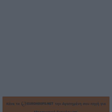
Κάνε το
την Αγαπημένη σου πηγή για
Μπασκετική Ενημέρωση.