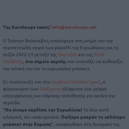
Tης Eurohoops team/
info@eurohoops.net
Ο Τρίσταν Βούκσεβιτς επανάφερε στη μνήμη του την
περιπετειώδη σειρά των playoffs της Ευρωλίγκας για τη
σεζόν 2022-23 μεταξύ της
Παρτιζάν
και της
Ρεάλ
Μαδρίτης
,
ένα σημείο καμπής
που συνεχίζει να καθορίζει
την οπτική του για το ευρωπαϊκό μπάσκετ.
Σε συνέντευξή του στο
σερβικό Meridian Sport
, ο
φόργουορντ των
Ουίζαρντς
εξέφρασε ένα μείγμα
υπερηφάνειας και επίμονης πεποίθησης για εκείνη την
περίοδο:
“Θα είχαμε κερδίσει την Ευρωλίγκα!
Το λέω αυτό
ειλικρινά, όχι υποκειμενικά.
Παίξαμε μακράν το καλύτερο
μπάσκετ στην Ευρώπη
“, αναφέρθηκε στη δυναμική της