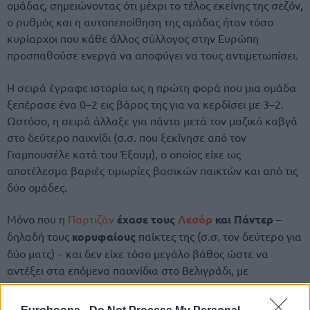
ομάδας, σημειώνοντας ότι μέχρι το τέλος εκείνης της σεζόν,
ο ρυθμός και η αυτοπεποίθηση της ομάδας ήταν τόσο
κυρίαρχοι που κάθε άλλος σύλλογος στην Ευρώπη
προσπαθούσε ενεργά να αποφύγει να τους αντιμετωπίσει.
Η σειρά έγραφε ιστορία ως η πρώτη φορά που μια ομάδα
ξεπέρασε ένα 0–2 εις βάρος της για να κερδίσει με 3–2.
Ωστόσο, η σειρά άλλαξε για πάντα μετά τον μαζικό καβγά
στο δεύτερο παιχνίδι (σ.σ. που ξεκίνησε από τον
Γιαμπουσέλε κατά του Έξουμ), ο οποίος είχε ως
αποτέλεσμα βαριές τιμωρίες βασικών παικτών και από τις
δύο ομάδες.
Μόνο που η
Παρτιζάν
έχασε τους
Λεσόρ
και Πάντερ
–
δηλαδή τους
κορυφαίους
παίκτες της (σ.σ. τον δεύτερο για
δύο ματς) – και δεν είχε τόσο μεγάλο βάθος ώστε να
αντέξει στα επόμενα παιχνίδια στο Βελιγράδι, με
αποτέλεσμα να γυρίσει η σειρά και τελικά η
Ρεάλ
να
κατακτήσει την Ευρωλίγκα κατά του
Ολυμπιακού
στον