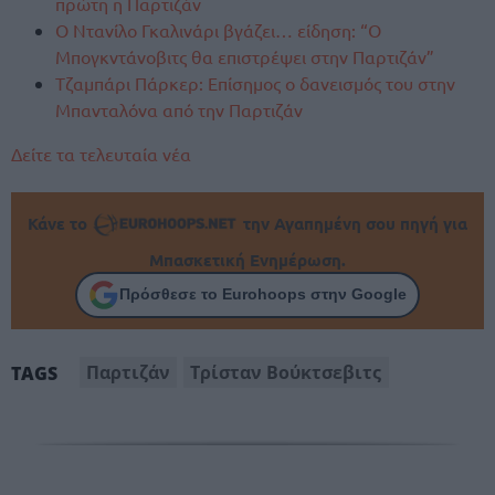
πρώτη η Παρτιζάν
Ο Ντανίλο Γκαλινάρι βγάζει… είδηση: “Ο
Μπογκντάνοβιτς θα επιστρέψει στην Παρτιζάν”
Τζαμπάρι Πάρκερ: Επίσημος ο δανεισμός του στην
Μπανταλόνα από την Παρτιζάν
Δείτε τα τελευταία νέα
Κάνε το
την Αγαπημένη σου πηγή για
Μπασκετική Ενημέρωση.
Πρόσθεσε το Eurohoops στην Google
Παρτιζάν
Τρίσταν Βούκτσεβιτς
TAGS