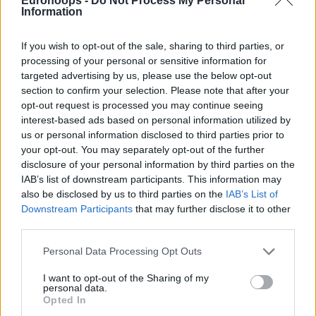
Eurohoops -
Do Not Process My Personal
τελικό!
Information
Η εμπειρία του Βούκτσεβιτς στο Βελιγράδι, σε συνδυασμό
If you wish to opt-out of the sale, sharing to third parties, or
με τα χρόνια που διαμόρφωσε την καριέρα του στην
processing of your personal or sensitive information for
Ισπανία με τη Ρεάλ Μαδρίτης, χρησίμευσαν ως εξαντλητική
targeted advertising by us, please use the below opt-out
section to confirm your selection. Please note that after your
ψυχική προετοιμασία για την τελική του μετακίνηση στο
opt-out request is processed you may continue seeing
NBA.
interest-based ads based on personal information utilized by
us or personal information disclosed to third parties prior to
your opt-out. You may separately opt-out of the further
disclosure of your personal information by third parties on the
IAB’s list of downstream participants. This information may
also be disclosed by us to third parties on the
IAB’s List of
Downstream Participants
that may further disclose it to other
third parties.
Please note that this website/app uses one or more Google
Personal Data Processing Opt Outs
services and may gather and store information including but
not limited to your visit or usage behaviour. You may click to
I want to opt-out of the Sharing of my
personal data.
grant or deny consent to Google and its third-party tags to
Opted In
use your data for below specified purposes in below Google