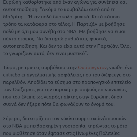
Ευρώπη καθορίστηκε από έναν αγώνα για συνέπεια και
αυτοπεποίθηση: “Ακόμα το κουβαλάω αυτό από τη
Μαδρίτη… Ήταν πολύ δύσκολο ψυχικά. Κατά κάποιο
τρόπο τα κατάφερα στο τέλος. Η Παρτιζάν με βοήθησε
πολύ με ό,τι μου συνέβη στο NBA. Με βοήθησε να είμαι
πάντα έτοιμος. Να διατηρώ ρυθμό και, φυσικά,
αυτοπεποίθηση. Και δεν το είχα αυτό στην Παρτιζάν. Όλοι
το γνωρίζουν αυτό, δεν είναι μυστικό”.
Τώρα, με τριετές συμβόλαιο στην
Ουάσινγκτον
, νιώθει ένα
επίπεδο επαγγελματικής ασφάλειας που του διέφευγε στο
παρελθόν. Αποδίδει τα εύσημα στο προπονητικό επιτελείο
των Ουίζαρντς για την παροχή της σαφούς επικοινωνίας
που του έλειπε ως νεαρός παίκτης στην Ευρώπη, όπου
συχνά δεν ήξερε πότε θα φωνάξουν το όνομά του.
Σήμερα, διαχειρίζεται τον κύκλο συμμετοχών/απουσιών
στο NBA με πειθαρχημένη νοοτροπία, τηρώντας το μότο
που υιοθέτησε όταν έφτασε στις Ηνωμένες Πολιτείες: