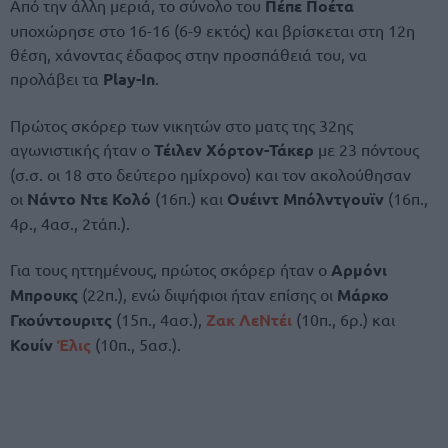
Από την άλλη μεριά, το σύνολο του
Πέπε Ποέτα
υποχώρησε στο 16-16 (6-9 εκτός) και βρίσκεται στη 12η
θέση, χάνοντας έδαφος στην προσπάθειά του, να
προλάβει τα
Play-In
.
Πρώτος σκόρερ των νικητών στο ματς της 32ης
αγωνιστικής ήταν ο
Τέιλεν Χόρτον-Τάκερ
με 23 πόντους
(σ.σ. οι 18 στο δεύτερο ημίχρονο) και τον ακολούθησαν
οι
Νάντο Ντε Κολό
(16π.) και
Ουέιντ Μπόλντγουϊν
(16π.,
4ρ., 4ασ., 2τάπ.).
Για τους ηττημένους, πρώτος σκόρερ ήταν ο
Αρμόνι
Μπρουκς
(22π.), ενώ διψήφιοι ήταν επίσης οι
Μάρκο
Γκούντουριτς
(15π., 4ασ.),
Ζακ ΛεΝτέι
(10π., 6ρ.) και
Κουίν
Έλις
(10π., 5ασ.).