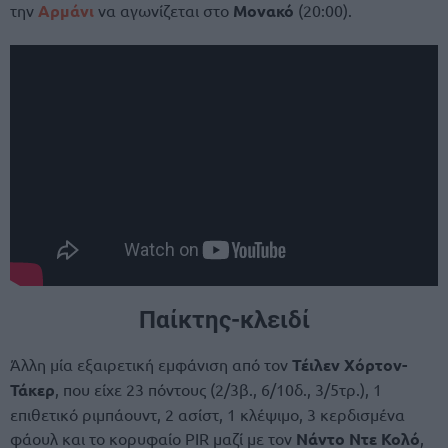
την
Αρμάνι
να αγωνίζεται στο
Μονακό
(20:00).
Παίκτης-κλειδί
Άλλη μία εξαιρετική εμφάνιση από τον
Τέιλεν Χόρτον-
Τάκερ
, που είχε 23 πόντους (2/3β., 6/10δ., 3/5τρ.), 1
επιθετικό ριμπάουντ, 2 ασίστ, 1 κλέψιμο, 3 κερδισμένα
φάουλ και το κορυφαίο PIR μαζί με τον
Νάντο Ντε Κολό
,