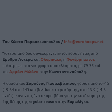
Του Κώστα Παρασκευόπουλου /
info@
eurohoops.
net
Ύστερα από δύο συνεχόμενες εκτός έδρας ήττες από
Ερυθρό Αστέρα
και
Ολυμπιακό
, η
Φενέρμπαχτσε
επέστρεψε στα νικηφόρα αποτελέσματα, με 79-75 επί
της
Αρμάνι Μιλάνο
στην
Κωνσταντινούπολη
.
Η ομάδα του
Σαρούνας Γιασικεβίτσιους
γύρισε από το -15
(19-34 στο 14′) και βελτίωσε το ρεκόρ της, στο 23-9 (14-3
εντός), κάνοντας ένα ακόμα βήμα για την κατάκτηση της
1ης θέσης της
regular season
στην
Ευρωλίγκα
.