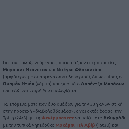
Για τους φιλοξενούμενους, απουσιάζουν οι τραυματίες,
Μπράιαντ Ντάνστον
και
Ντιέγκο Φλακαντόρι
(αμφότεροι με σπασμένο δάχτυλο χεριού), όπως επίσης ο
Ουσμάν Ντιόπ
(γάμπα) και φυσικά ο
Λορέντζο Μπράουν
που εδώ και καιρό δεν υπολογίζεται.
Τα επόμενα ματς των δύο ομάδων για την 33η αγωνιστική
στην προσεχή «διαβολοβδομάδα», είναι εκτός έδρας, την
Τρίτη (24/3), με τη
Φενέρμπαχτσε
να παίζει στο
Βελιγράδι
με την τυπικά γηπεδούχο
Μακάμπι Τελ Αβίβ
(19:30) και