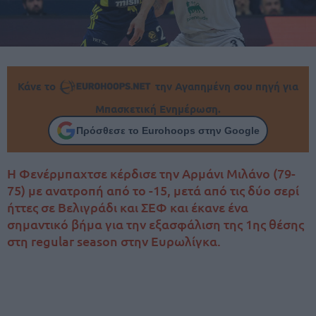
Κάνε το
την Αγαπημένη σου πηγή για
Μπασκετική Ενημέρωση.
Πρόσθεσε το Eurohoops στην Google
Η Φενέρμπαχτσε κέρδισε την Αρμάνι Μιλάνο (79-
75) με ανατροπή από το -15, μετά από τις δύο σερί
ήττες σε Βελιγράδι και ΣΕΦ και έκανε ένα
σημαντικό βήμα για την εξασφάλιση της 1ης θέσης
στη regular season στην Ευρωλίγκα.