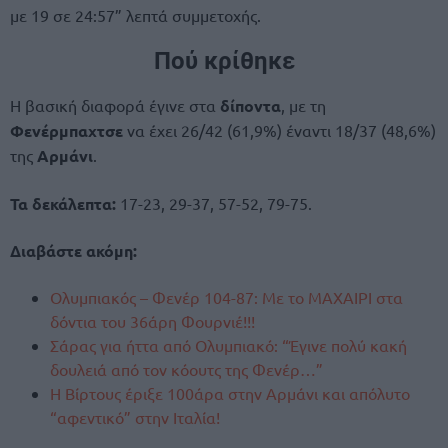
με 19 σε 24:57” λεπτά συμμετοχής.
Πού κρίθηκε
Η βασική διαφορά έγινε στα
δίποντα
, με τη
Φενέρμπαχτσε
να έχει 26/42 (61,9%) έναντι 18/37 (48,6%)
της
Αρμάνι
.
Τα δεκάλεπτα:
17-23, 29-37, 57-52, 79-75.
Διαβάστε ακόμη:
Ολυμπιακός – Φενέρ 104-87: Με το ΜΑΧΑΙΡΙ στα
δόντια του 36άρη Φουρνιέ!!!
Σάρας για ήττα από Ολυμπιακό: “Έγινε πολύ κακή
δουλειά από τον κόουτς της Φενέρ…”
H Βίρτους έριξε 100άρα στην Αρμάνι και απόλυτο
“αφεντικό” στην Ιταλία!