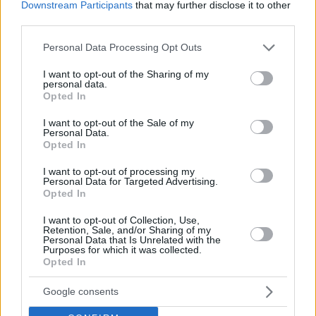
Downstream Participants
that may further disclose it to other
third parties.
Please note that this website/app uses one or more Google
Personal Data Processing Opt Outs
services and may gather and store information including but
not limited to your visit or usage behaviour. You may click to
I want to opt-out of the Sharing of my
personal data.
grant or deny consent to Google and its third-party tags to
Opted In
use your data for below specified purposes in below Google
consent section.
Πατήστε εδώ για τη συνολική στατιστική
I want to opt-out of the Sale of my
Personal Data.
Opted In
Πατήστε εδώ για την κατάταξη
I want to opt-out of processing my
Personal Data for Targeted Advertising.
Όπως και στο ματς με τον
Ολυμπιακό
, ο
Μίκαελ
Opted In
Γιάντουνεν
έμεινε εκτός 12άδας των γηπεδούχων, ενώ
I want to opt-out of Collection, Use,
επέστρεψαν αναμενόμενα οι
Νάντο Ντε Κολό
και
Κρις
Retention, Sale, and/or Sharing of my
Σίλβα
και επίσης έλειψαν οι
Ντέβον Χολ
(αναρρώνει από
Personal Data that Is Unrelated with the
Purposes for which it was collected.
χειρουργική επέμβαση για ρήξη μηνίσκου) και
Νικολό
Opted In
Μέλι
(κάταγμα οστού στο πόδι).
Google consents