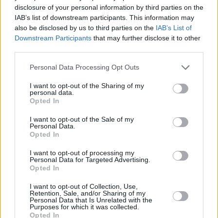
disclosure of your personal information by third parties on the
IAB’s list of downstream participants. This information may
also be disclosed by us to third parties on the
IAB’s List of
Downstream Participants
that may further disclose it to other
third parties.
Please note that this website/app uses one or more Google
Personal Data Processing Opt Outs
services and may gather and store information including but
«Για κάποια παιδιά είναι πολύ σημαντικό το να ξεχωρίζουν
not limited to your visit or usage behaviour. You may click to
I want to opt-out of the Sharing of my
στην Regular Season και θυμάμαι ότι και για εμένα στα
personal data.
grant or deny consent to Google and its third-party tags to
Opted In
πρώτα 6-7 χρόνια της καριέρας μου ήταν ακριβώς έτσι.
use your data for below specified purposes in below Google
Όμως τώρα όλα έχουν να κάνουν με τη νίκη. Οπότε όταν
consent section.
I want to opt-out of the Sale of my
είναι η ώρα που πρέπει να πάρουμε τις νίκες, τα Playoffs
Personal Data.
Opted In
και τα μεγάλα παιχνίδια, τότε είναι η περίοδος που αγαπάω
περισσότερο. Τότε η αφρόκρεμα βγαίνει στην επιφάνεια
I want to opt-out of processing my
Personal Data for Targeted Advertising.
και ξεχωρίζουν οι κορυφαίοι. Εγώ ζω για αυτές τις στιγμές.
Opted In
Πλέον αυτή η ώρα έχει φτάσει και όλα τα παιχνίδια
μετρούν περισσότερο και εγώ ξυπνώ το πρωί με
I want to opt-out of Collection, Use,
Retention, Sale, and/or Sharing of my
διαφορετικό κίνητρο».
Personal Data that Is Unrelated with the
Purposes for which it was collected.
Opted In