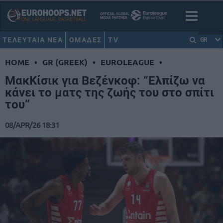
ΤΕΛΕΥΤΑΙΑ ΝΕΑ
ΟΜΑΔΕΣ
TV
GR
HOME
•
GR (GREEK)
•
EUROLEAGUE
•
ΜακΚίσικ για Βεζένκοφ: “Ελπίζω να
κάνει το ματς της ζωής του στο σπίτι
του”
08/APR/26 18:31