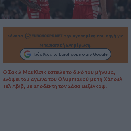
Κάνε το
την Αγαπημένη σου πηγή για
Μπασκετική Ενημέρωση.
Πρόσθεσε το Eurohoops στην Google
Ο Σακίλ ΜακΚίσικ έστειλε το δικό του μήνυμα,
ενόψει του αγώνα του Ολυμπιακού με τη Χάποελ
Τελ Αβίβ, με αποδέκτη τον Σάσα Βεζένκοφ.