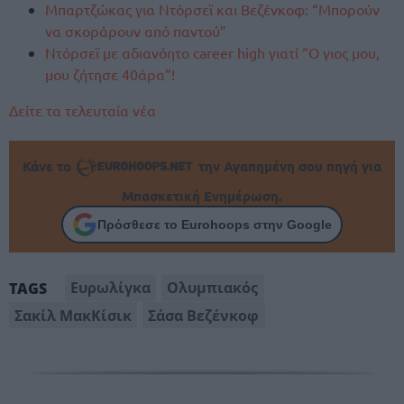
Μπαρτζώκας για Ντόρσεϊ και Βεζένκοφ: “Μπορούν
να σκοράρουν από παντού”
Ντόρσεϊ με αδιανόητο career high γιατί “Ο γιος μου,
μου ζήτησε 40άρα”!
Δείτε τα τελευταία νέα
Κάνε το
την Αγαπημένη σου πηγή για
Μπασκετική Ενημέρωση.
Πρόσθεσε το Eurohoops στην Google
Ευρωλίγκα
Ολυμπιακός
TAGS
Σακίλ ΜακΚίσικ
Σάσα Βεζένκοφ