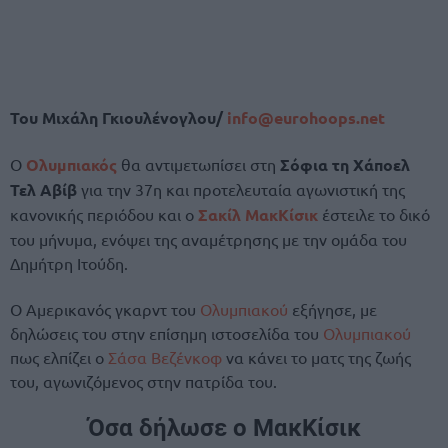
Του Μιχάλη Γκιουλένογλου/
info@eurohoops.net
Ο
Ολυμπιακός
θα αντιμετωπίσει στη
Σόφια τη Χάποελ
Τελ Αβίβ
για την 37η και προτελευταία αγωνιστική της
κανονικής περιόδου και ο
Σακίλ ΜακΚίσικ
έστειλε το δικό
του μήνυμα, ενόψει της αναμέτρησης με την ομάδα του
Δημήτρη Ιτούδη.
Ο Αμερικανός γκαρντ του
Ολυμπιακού
εξήγησε, με
δηλώσεις του στην επίσημη ιστοσελίδα του
Ολυμπιακού
πως ελπίζει ο
Σάσα Βεζένκοφ
να κάνει το ματς της ζωής
του, αγωνιζόμενος στην πατρίδα του.
Όσα δήλωσε ο ΜακΚίσικ