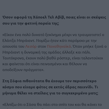
Όσον αφορά τη Χάποελ Τελ Αβίβ, ποιες είναι οι σκέψεις
σου για την φετινή πορεία της;
«Είχαν ένα πολύ δυνατό ξεκίνημα μέχρι να τραυματιστεί ο
Ελάιτζα Μπράιαντ. Νομίζω ήταν κάτι παρόμοιο με την
απουσία του
Λεσόρ
στον
Παναθηναϊκό
. Όταν μπήκε ξανά ο
Μπράιαντ η δυναμική της ομάδας άλλαξε και πάλι.
Ταυτόχρονα, έχουν πολύ βαθύ ρόστερ, είναι ταλαντούχοι
και φαίνεται ότι είναι πεινασμένοι και θέλουν να
αποδείξουν πράγματα».
Στη Σόφια πιθανότατα θα έχουμε τον περισσότερο
κόσμο που είχαμε φέτος σε εκτός έδρας παιχνίδι. Τι
μήνυμα θέλει να στείλεις για το συγκεκριμένο ματς;
«Ελπίζω ότι ο Σάσα θα πάει στο σπίτι του και θα κάνει το