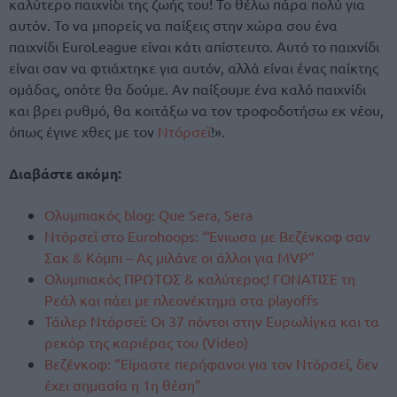
καλύτερο παιχνίδι της ζωής του! Το θέλω πάρα πολύ για
αυτόν. Το να μπορείς να παίξεις στην χώρα σου ένα
παιχνίδι EuroLeague είναι κάτι απίστευτο. Αυτό το παιχνίδι
είναι σαν να φτιάχτηκε για αυτόν, αλλά είναι ένας παίκτης
ομάδας, οπότε θα δούμε. Αν παίξουμε ένα καλό παιχνίδι
και βρει ρυθμό, θα κοιτάξω να τον τροφοδοτήσω εκ νέου,
όπως έγινε χθες με τον
Ντόρσεϊ
!».
Διαβάστε ακόμη:
Ολυμπιακός blog: Que Sera, Sera
Ντόρσεϊ στο Eurohoops: “Ένιωσα με Βεζένκοφ σαν
Σακ & Κόμπι – Ας μιλάνε οι άλλοι για MVP”
Ολυμπιακός ΠΡΩΤΟΣ & καλύτερος! ΓΟΝΑΤΙΣΕ τη
Ρεάλ και πάει με πλεονέκτημα στα playoffs
Τάιλερ Ντόρσεϊ: Οι 37 πόντοι στην Ευρωλίγκα και τα
ρεκόρ της καριέρας του (Video)
Βεζένκοφ: “Είμαστε περήφανοι για τον Ντόρσεϊ, δεν
έχει σημασία η 1η θέση”