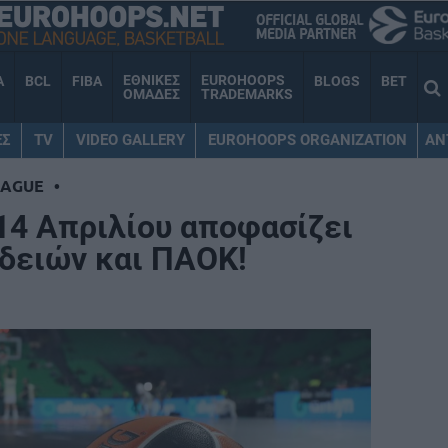
ΕΘΝΙΚΕΣ
EUROHOOPS
A
BCL
FIBA
BLOGS
BET
ΟΜΑΔΕΣ
TRADEMARKS
ΕΣ
TV
VIDEO GALLERY
EUROHOOPS ORGANIZATION
AN
EAGUE
•
 14 Απριλίου αποφασίζει
αδειών και ΠΑΟΚ!