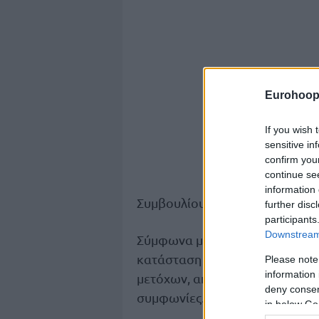
Eurohoop
If you wish 
sensitive in
confirm you
continue se
information 
14ης Απριλίου
Συμβουλίου της
further disc
participants
Downstream 
Σύμφωνα με πληροφορίες του
κατάσταση των συμβολαίων των
Please note
information 
μετόχων, από τη στιγμή που δε
deny consent
συμφωνίες.
in below Go