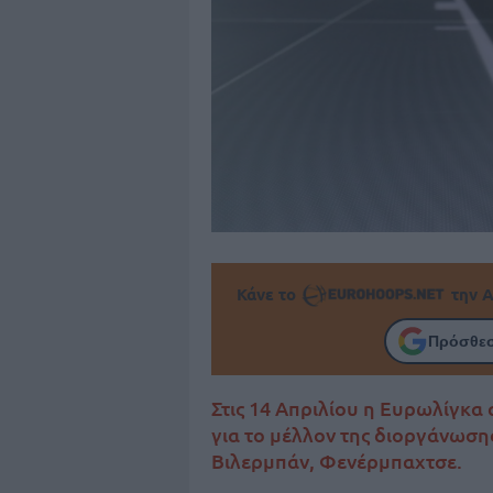
Κάνε το
την Α
Πρόσθεσ
Στις 14 Απριλίου η Ευρωλίγκα
για το μέλλον της διοργάνωσης
Βιλερμπάν, Φενέρμπαχτσε.