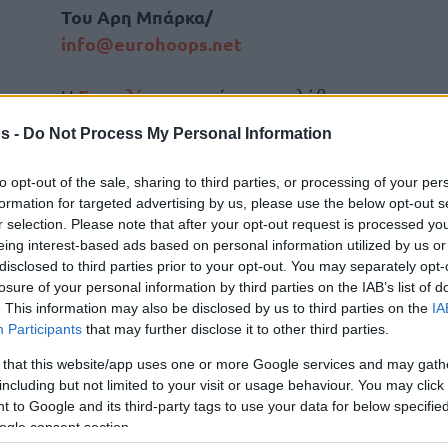
Του Aρη Μπάρκα/
info@eurohoops.net
Ευρωλίγκα
Η
αναμένεται να λάβει
σημαντικές αποφάσεις αναφορικά με
s -
Do Not Process My Personal Information
τις άδειες συμμετοχής των ομάδων
για τις επόμενες σεζόν, με τις
to opt-out of the sale, sharing to third parties, or processing of your per
Ρεάλ Μαδρίτης
,
περιπτώσεις των
formation for targeted advertising by us, please use the below opt-out s
r selection. Please note that after your opt-out request is processed y
Φενέρμπαχτσε
και
Βιλερμπάν
να
eing interest-based ads based on personal information utilized by us or
είναι στην ατζέντα του Διοικητικού
disclosed to third parties prior to your opt-out. You may separately opt-
.
losure of your personal information by third parties on the IAB’s list of
. This information may also be disclosed by us to third parties on the
IA
Participants
that may further disclose it to other third parties.
Eurohoops
η λίγκα θα εξετάσει την
 τριών ομάδων και της ιδιότητας τους ως
 that this website/app uses one or more Google services and may gath
including but not limited to your visit or usage behaviour. You may click 
ν έχουν υπογράψει ακόμα τις νέες δεκαετείς
 to Google and its third-party tags to use your data for below specifi
ogle consent section.