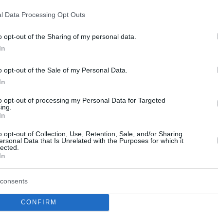
ταση, δύο περιφέρειες, ρωσικές κι
l Data Processing Opt Outs
τουμπάι
o opt-out of the Sharing of my personal data.
ρος συζήτηση είναι η αύξηση των ομάδων που
In
 αλλά θέλουν να αποκτήσουν πιο σταθερές
o opt-out of the Sale of my Personal Data.
ν τη συμμετοχή τους στη διοργάνωση.
In
ις ομάδες που αγωνίζονται στη διοργάνωση
to opt-out of processing my Personal Data for Targeted
ing.
ρίσι και η Χαποέλ Τελ Αβίβ που έχουν
In
η καταθέσει πρόταση για αλλαγή του τρόπου
o opt-out of Collection, Use, Retention, Sale, and/or Sharing
α.
ersonal Data that Is Unrelated with the Purposes for which it
lected.
In
ΠΑΟΚ
ς ο
, η Νάπολι, η Χάποελ Ιερουσαλήμ
ει ενδιαφέρον να αγωνιστούν στην
consents
χουν καταθέσει κάποια επίσημη πρόταση
τοχής.
CONFIRM