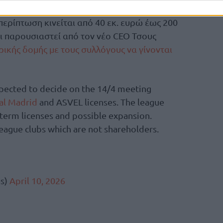
 την τελευταία αποτίμηση της Ευρωλίγκας, η
ερίπτωση κινείται από 40 εκ. ευρώ έως 200
ει παρουσιαστεί από τον νέο CEO Τσους
ρικής δομής με τους συλλόγους να γίνονται
ected to decide on the 14/4 meeting
al Madrid
and ASVEL licenses. The league
 term licenses and possible expansion.
eague clubs which are not shareholders.
as)
April 10, 2026