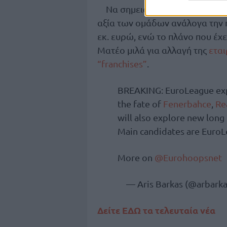
Να σημειωθεί ότι σύμφωνα με
αξία των ομάδων ανάλογα την π
εκ. ευρώ, ενώ το πλάνο που έχ
Ματέο μιλά για αλλαγή της
εται
“franchises”
.
BREAKING: EuroLeague exp
the fate of
Fenerbahce
,
Re
will also explore new long
Main candidates are EuroL
More on
@Eurohoopsnet
— Aris Barkas (@arbark
Δείτε ΕΔΩ τα τελευταία νέα