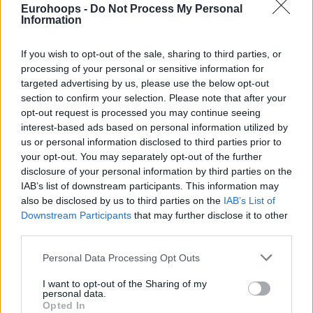
Eurohoops -
Do Not Process My Personal
Information
— EuroLeague (@EuroLeague)
April 23, 2026
If you wish to opt-out of the sale, sharing to third parties, or
processing of your personal or sensitive information for
targeted advertising by us, please use the below opt-out
section to confirm your selection. Please note that after your
opt-out request is processed you may continue seeing
interest-based ads based on personal information utilized by
us or personal information disclosed to third parties prior to
your opt-out. You may separately opt-out of the further
disclosure of your personal information by third parties on the
IAB’s list of downstream participants. This information may
also be disclosed by us to third parties on the
IAB’s List of
Downstream Participants
that may further disclose it to other
third parties.
Please note that this website/app uses one or more Google
Personal Data Processing Opt Outs
services and may gather and store information including but
not limited to your visit or usage behaviour. You may click to
I want to opt-out of the Sharing of my
personal data.
grant or deny consent to Google and its third-party tags to
Opted In