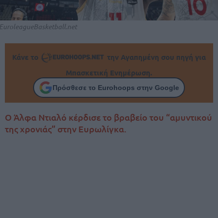
EuroleagueBasketball.net
Κάνε το
την Αγαπημένη σου πηγή για
Μπασκετική Ενημέρωση.
Πρόσθεσε το Eurohoops στην Google
Ο Άλφα Ντιαλό κέρδισε το βραβείο του “αμυντικού
της χρονιάς” στην Ευρωλίγκα.