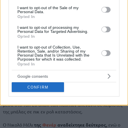
use your data for below specified purposes in below Google
consent section.
I want to opt-out of the Sale of my
Personal Data.
Opted In
I want to opt-out of processing my
Personal Data for Targeted Advertising.
Opted In
I want to opt-out of Collection, Use,
Retention, Sale, and/or Sharing of my
Personal Data that Is Unrelated with the
Purposes for which it was collected.
Opted In
Google consents
CONFIRM
Εξάλλου, σύμφωνα με το Synergy Sports, ο Ντιαλό ήταν ο
κορυφαίος φόργουορντ στο να δέχεται πόντους (0.844) και
μέσα στο Τοπ-20 όλων των παικτών απέναντι σε χειριστές
της μπάλας σε πικ εν ρολ καταστάσεις.
Ο Νικολό Μέλι
της
Φενέρ
αναδείχτηκε δεύτερος,
ενώ ο