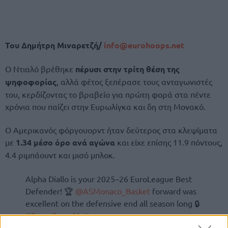
Του Δημήτρη Μιναρετζή/
info@eurohoops.net
Ο Ντιαλό βρέθηκε
πέρυσι στην τρίτη θέση της
ψηφοφορίας
, αλλά φέτος ξεπέρασε τους ανταγωνιστές
του, κερδίζοντας το βραβείο για πρώτη φορά στα πέντε
χρόνια που παίζει στην Ευρωλίγκα και δη στη Μονακό.
Ο Αμερικανός φόργουορντ ήταν δεύτερος στα κλεψίματα
με
1.34 μέσο όρο ανά αγώνα
και είχε επίσης 11.9 πόντους,
4.4 ριμπάουντ και μισό μπλοκ.
Alpha Diallo is your 2025–26 EuroLeague Best
Defender! 🏆
@ASMonaco_Basket
forward was
excellent on the defensive end all season long 🔒
#EveryGameMatters
pic.twitter.com/I34EnhpWXD