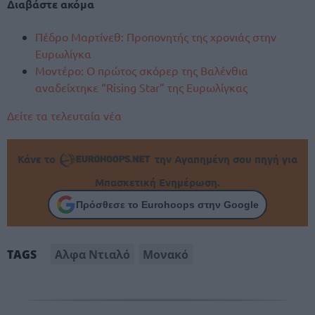
Διαβάστε ακόμα
Πέδρο Μαρτίνεθ: Προπονητής της χρονιάς στην
Ευρωλίγκα
Μοντέρο: Ο πρώτος σκόρερ της Βαλένθια
αναδείχτηκε “Rising Star” της Ευρωλίγκας
Δείτε τα τελευταία νέα
Κάνε το
την Αγαπημένη σου πηγή για
Μπασκετική Ενημέρωση.
Πρόσθεσε το Eurohoops στην Google
Αλφα Ντιαλό
Μονακό
TAGS