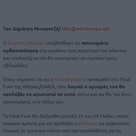
Του Δημήτρη Μιναρετζή/
info@eurohoops.net
Ο
Κώστας Σλούκας
υποβλήθηκε σε
πετυχημένη
αρθροσκόπηση
στο μηνίσκο τους αριστερό του γόνατου
και υπολογίζεται ότι θα επιστρέψει σε περίπου τρεις
εβδομάδες.
Όπερ σημαίνει ότι αν ο
Παναθηναϊκός
προκριθεί στο Final
Four της Αθήνας/ΟΑΚΑ, τότε
λογικά ο αρχηγός του θα
προλάβει να αγωνιστεί σε αυτό
, έστω και αν θα ‘χει λίγες
προπονήσεις στα πόδια του.
Το Final Four θα διεξαχθεί μεταξύ 22 και 24 Μαΐου, οπότε
υπάρχει χρόνος για να προλάβει ο
Σλούκας
να εμφανιστεί
έτοιμος σε αυτό και πάντα υπό την προϋπόθεση ότι τα