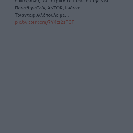
επικεφαλής του ιατρικού επιτελείου της ΚΑΕ
Παναθηναϊκός AKTOR, Ιωάννη
Τριανταφυλλόπουλο με…
pic.twitter.com/7Y4tz2zTGT