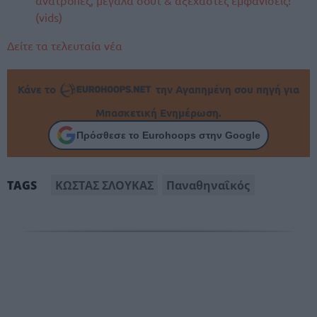
ανατροπές, μεγάλα σουτ & αξέχαστες εμφανίσεις!
(vids)
Δείτε τα τελευταία νέα
Κάνε το
την Αγαπημένη σου πηγή για
Μπασκετική Ενημέρωση.
Πρόσθεσε το Eurohoops στην Google
ΚΩΣΤΑΣ ΣΛΟΥΚΑΣ
Παναθηναΐκός
TAGS