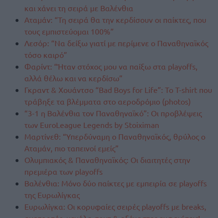
και χάνει τη σειρά με Βαλένθια
Αταμάν: “Τη σειρά θα την κερδίσουν οι παίκτες, που
τους εμπιστεύομαι 100%”
Λεσόρ: “Να δείξω γιατί με περίμενε ο Παναθηναϊκός
τόσο καιρό”
Φαρίντ: “Ήταν στόχος μου να παίξω στα playoffs,
αλλά θέλω και να κερδίσω”
Γκραντ & Χουάντσο “Bad Boys for Life”: Το T-shirt που
τράβηξε τα βλέμματα στο αεροδρόμιο (photos)
“3-1 η Βαλένθια τον Παναθηναϊκό”: Οι προβλέψεις
των EuroLeague Legends by Stoiximan
Μαρτίνεθ: “Υπερδύναμη ο Παναθηναϊκός, θρύλος ο
Αταμάν, πιο ταπεινοί εμείς”
Ολυμπιακός & Παναθηναϊκός: Οι διαιτητές στην
πρεμιέρα των playoffs
Βαλένθια: Μόνο δύο παίκτες με εμπειρία σε playoffs
της Ευρωλίγκας
Ευρωλίγκα: Οι κορυφαίες σειρές playoffs με breaks,