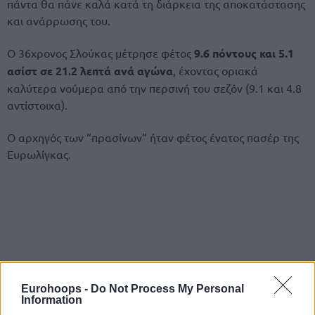
πάντα θα πάνε καλά κατά τη διάρκεια της αποκατάστασης
και ανάρρωσης του.
Ο 36χρονος Σλούκας μέτρησε φέτος
9.6 πόντους και 5.1
ασίστ σε 21.2 λεπτά ανά αγώνα
, έχοντας οριακά
καλύτερα νούμερα από την περσινή του σεζόν (9.1 και 4.8
αντίστοιχα).
Ο αρχηγός των “πρασίνων” ήταν φέτος ένατος πασέρ της
Ευρωλίγκας.
Eurohoops -
Do Not Process My Personal
Information