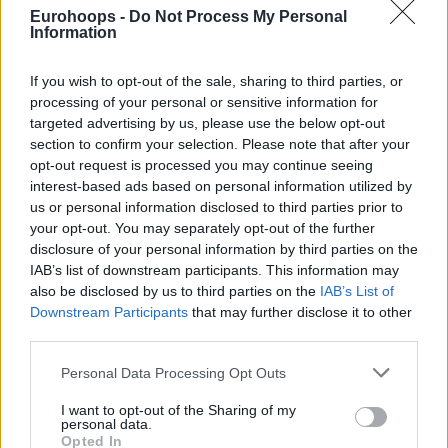
Eurohoops -
Do Not Process My Personal
Information
If you wish to opt-out of the sale, sharing to third parties, or
processing of your personal or sensitive information for
Του Γιάννη Ράμμα/
irammas@eurohoops.net
targeted advertising by us, please use the below opt-out
section to confirm your selection. Please note that after your
Πωλείται/πωλήθηκε η ΚΑΕ
Παναθηναϊκός
;
opt-out request is processed you may continue seeing
interest-based ads based on personal information utilized by
us or personal information disclosed to third parties prior to
Ιστοσελίδα επικαλούμενη πληροφορίες από το
your opt-out. You may separately opt-out of the further
χρηματιστηριακό χώρο πως έγραψε υπάρχει deal ανάμεσα
disclosure of your personal information by third parties on the
στον
Δημήτρη Γιαννακόπουλο
και σε ξένο fund με έδρα
IAB’s list of downstream participants. This information may
το Λονδίνο, αναφέροντας κι ανεπιβεβαίωτο ποσό αγοράς.
also be disclosed by us to third parties on the
IAB’s List of
Downstream Participants
that may further disclose it to other
Ο ιδιοκτήτης της ΚΑΕ
Παναθηναϊκός
,
Δημήτρης
third parties.
Γιαννακόπουλος
, σχολίασε το δημοσίευμα που
Please note that this website/app uses one or more Google
Personal Data Processing Opt Outs
αναπαράγεται έκτοτε.
services and may gather and store information including but
not limited to your visit or usage behaviour. You may click to
I want to opt-out of the Sharing of my
“Διαβάζω, διαβάζω… Θα μου πει κανένας κι εμένα ποια είναι
personal data.
grant or deny consent to Google and its third-party tags to
Opted In