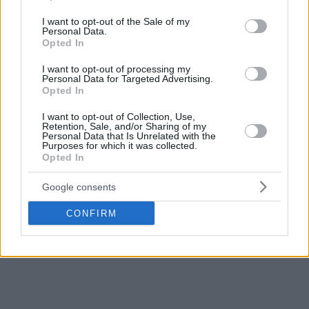
αυτή η ION Capital; Γιατί εγώ πάντα Lactaκιας ήμουν.
use your data for below specified purposes in below Google
consent section.
Εντάξει, η ΙΟΝ αμυγδάλου γαμ*ει, αλλά Lactaκιας ήμουν”,
I want to opt-out of the Sale of my
Personal Data.
είπε με περιπαικτική διάθεση σε Instagram story.
Opted In
Διαβάστε ακόμη:
I want to opt-out of processing my
Personal Data for Targeted Advertising.
Opted In
I want to opt-out of Collection, Use,
Retention, Sale, and/or Sharing of my
Personal Data that Is Unrelated with the
Purposes for which it was collected.
Opted In
Google consents
CONFIRM