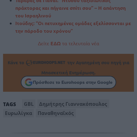
Ταβάρες σε Γιανάι: “Ντύσου ταξιδιωτικός
πράκτορας και πήγαινε σπίτι σου” – Η απάντηση
του Ισραηλινού
Ιτούδης: “Οι πετυχημένες ομάδες εξελίσσονται με
την πάροδο του χρόνου”
Δείτε
ΕΔΩ
τα τελευταία νέα
Κάνε το
την Αγαπημένη σου πηγή για
Μπασκετική Ενημέρωση.
Πρόσθεσε το Eurohoops στην Google
GBL
Δημήτρης Γιαννακόπουλος
TAGS
Ευρωλίγκα
Παναθηναΐκός