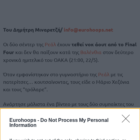
Του Δημήτρη Μιναρετζή/
info@eurohoops.net
Οι δύο σέντερ της
Ρεάλ
έχουν
τεθεί νοκ άουτ από το Final
Four
και δεν θα παίξουν κατά της
Βαλένθια
στον δεύτερο
χρονικά ημιτελικό του ΟΑΚΑ (21:00, 22/5).
Όταν εμφανίστηκαν στο γυμναστήριο της
Ρεάλ
με τις
πατερίτσες… κουτσαίνοντας, τους είδε ο Μάριο Χεζόνια
και τους “τρόλαρε”.
Ανάρτησε μάλιστα ένα βίντεο με τους δύο συμπαίκτες του
και έγραψε:
“Έτσι κι αλλιώς δεν χρειαζόμουν ποτέ
σκριν”.
Eurohoops -
Do Not Process My Personal
Information
Το θέμα για τη Ρεάλ είναι τι θα κάνει μέσα στις ρακέτες