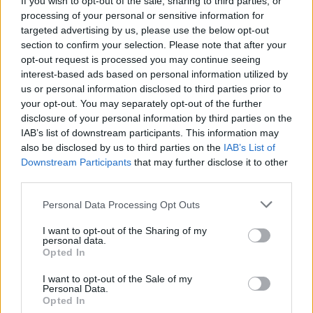
If you wish to opt-out of the sale, sharing to third parties, or
χωρίς τους “πύργους” της (και ειδικά τον Ταβάρες), αφού
processing of your personal or sensitive information for
έχει
ξεμείνει μόνο
με τον Ουσμάν Γκαρούμπα στο “πέντε”,
targeted advertising by us, please use the below opt-out
ο οποίος εδώ που τα λέμε δεν είναι κλασικός σέντερ.
section to confirm your selection. Please note that after your
opt-out request is processed you may continue seeing
Ο κόουτς Σκαριόλο θα χρησιμοποιήσει και τον 20χρονο
interest-based ads based on personal information utilized by
Ίθαν Αλμάνσα (2.08μ.), ενώ οι φόργουορντ Οκέκε & Τρέι
us or personal information disclosed to third parties prior to
Λάιλς ίσως να χρειαστεί να καλύψουν κάποια λεπτά στο
your opt-out. You may separately opt-out of the further
disclosure of your personal information by third parties on the
“πέντε”.
IAB’s list of downstream participants. This information may
also be disclosed by us to third parties on the
IAB’s List of
Downstream Participants
that may further disclose it to other
third parties.
Please note that this website/app uses one or more Google
Personal Data Processing Opt Outs
services and may gather and store information including but
not limited to your visit or usage behaviour. You may click to
I want to opt-out of the Sharing of my
personal data.
grant or deny consent to Google and its third-party tags to
Opted In
use your data for below specified purposes in below Google
consent section.
I want to opt-out of the Sale of my
Personal Data.
Opted In