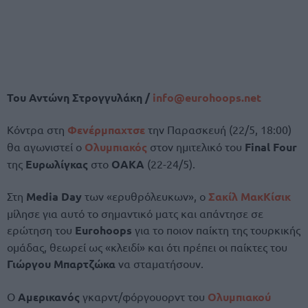
Του Αντώνη Στρογγυλάκη /
info@
eurohoops.
net
Κόντρα στη
Φενέρμπαχτσε
την Παρασκευή (22/5, 18:00)
θα αγωνιστεί ο
Ολυμπιακός
στον ημιτελικό του
Final Four
της
Ευρωλίγκας
στο
ΟΑΚΑ
(22-24/5).
Στη
Media Day
των «ερυθρόλευκων», ο
Σακίλ ΜακΚίσικ
μίλησε για αυτό το σημαντικό ματς και απάντησε σε
ερώτηση του
Eurohoops
για το ποιον παίκτη της τουρκικής
ομάδας, θεωρεί ως «κλειδί» και ότι πρέπει οι παίκτες του
Γιώργου Μπαρτζώκα
να σταματήσουν.
Ο
Αμερικανός
γκαρντ/φόργουορντ του
Ολυμπιακού