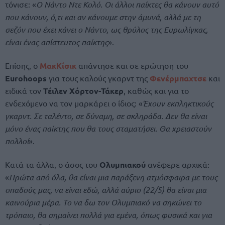
τόνισε: «
Ο Νάντο Ντε Κολό. Οι άλλοι παίκτες θα κάνουν αυτό
που κάνουν, ό,τι και αν κάνουμε στην άμυνά, αλλά με τη
σεζόν που έχει κάνει ο Νάντο, ως θρύλος της Ευρωλίγκας,
είναι ένας απίστευτος παίκτης
».
Επίσης, ο
ΜακΚίσικ
απάντησε και σε ερώτηση του
Eurohoops
για τους καλούς γκαρντ της
Φενέρμπαχτσε
και
ειδικά τον
Τέιλεν Χόρτον-Τάκερ
, καθώς και για το
ενδεχόμενο να τον μαρκάρει ο ίδιος: «
Έχουν εκπληκτικούς
γκαρντ. Σε ταλέντο, σε δύναμη, σε σκληράδα. Δεν θα είναι
μόνο ένας παίκτης που θα τους σταματήσει. Θα χρειαστούν
πολλοί
».
Κατά τα άλλα, ο άσος του
Ολυμπιακού
ανέφερε αρχικά:
«
Πρώτα από όλα, θα είναι μια παράξενη ατμόσφαιρα με τους
οπαδούς μας, να είναι εδώ, αλλά αύριο (22/5) θα είναι μια
καινούρια μέρα. Το να δω τον Ολυμπιακό να σηκώνει το
τρόπαιο, θα σημαίνει πολλά για εμένα, όπως φυσικά και για