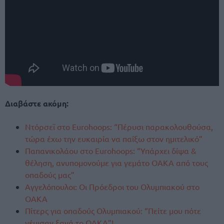
Διαβάστε ακόμη:
Ντόρσεϊ στο Eurohoops: “Πέρυσι παρακολουθούσα,
τώρα έχω την ευκαιρία να παίξω στον ημιτελικό”
Παπανικολάου στο Eurohoops: “Υπάρχει δίψα &
θέληση, ανυπομονούμε για γεμάτο ΟΑΚΑ από τους
οπαδούς μας”
Αγγελόπουλοι: Οι Πρόεδροι του Ολυμπιακού στο
ΟΑΚΑ
Πίτερς για οπαδούς Ολυμπιακού: “Πείτε μου πότε
γέμισαν ξανά το ΟΑΚΑ”!