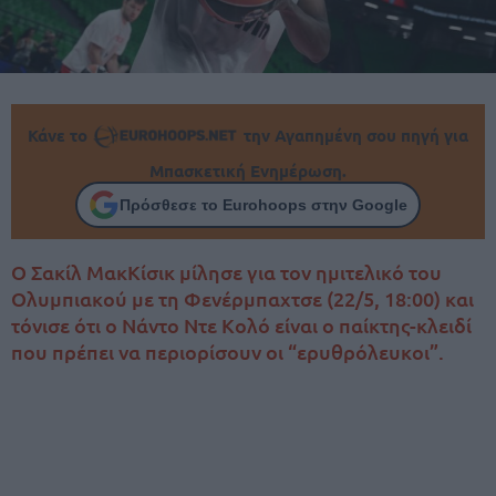
Κάνε το
την Αγαπημένη σου πηγή για
Μπασκετική Ενημέρωση.
Πρόσθεσε το Eurohoops στην Google
Ο Σακίλ ΜακΚίσικ μίλησε για τον ημιτελικό του
Ολυμπιακού με τη Φενέρμπαχτσε (22/5, 18:00) και
τόνισε ότι ο Νάντο Ντε Κολό είναι ο παίκτης-κλειδί
που πρέπει να περιορίσουν οι “ερυθρόλευκοι”.