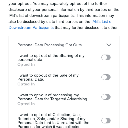
your opt-out. You may separately opt-out of the further
disclosure of your personal information by third parties on the
IAB’s list of downstream participants. This information may
also be disclosed by us to third parties on the
IAB’s List of
Downstream Participants
that may further disclose it to other
third parties.
Please note that this website/app uses one or more Google
Personal Data Processing Opt Outs
services and may gather and store information including but
not limited to your visit or usage behaviour. You may click to
I want to opt-out of the Sharing of my
personal data.
grant or deny consent to Google and its third-party tags to
Opted In
use your data for below specified purposes in below Google
consent section.
I want to opt-out of the Sale of my
Όσο για το αν τώρα είναι η σωστή στιγμή, όλα αυτά τα
Personal Data.
Opted In
χρόνια που βρίσκεται στον
Ολυμπιακό
, να έρθει το
τρόπαιο της
Ευρωλίγκας
, δηλαδή στην
Αθήνα
, μπροστά
I want to opt-out of processing my
Personal Data for Targeted Advertising.
στον κόσμο της ομάδας του, επισήμανε: «
Ναι, αυτό είναι
Opted In
απίστευτο. Νομίζω αυτό είναι το μοναδικό που διαφέρει.
Βρισκόμαστε ουσιαστικά εντός έδρας, στην πόλη μας. Οπότε
I want to opt-out of Collection, Use,
Retention, Sale, and/or Sharing of my
ανυπομονούμε για το τζάμπολ
».
Personal Data that Is Unrelated with the
Purposes for which it was collected.