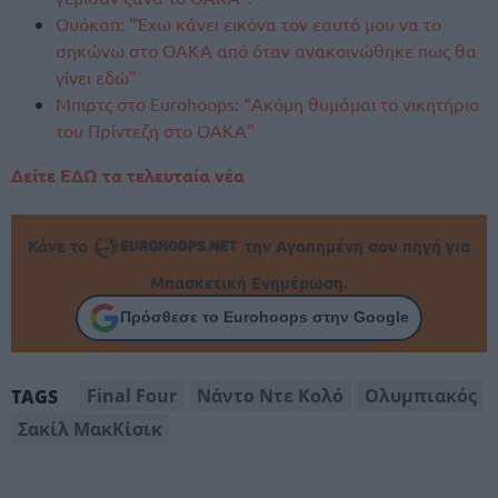
Ουόκαπ: “Έχω κάνει εικόνα τον εαυτό μου να το
σηκώνω στο ΟΑΚΑ από όταν ανακοινώθηκε πως θα
γίνει εδώ”
Μπιρτς στο Eurohoops: “Ακόμη θυμάμαι το νικητήριο
του Πρίντεζη στο ΟΑΚΑ”
Δείτε ΕΔΩ τα τελευταία νέα
Κάνε το
την Αγαπημένη σου πηγή για
Μπασκετική Ενημέρωση.
Πρόσθεσε το Eurohoops στην Google
Final Four
Νάντο Ντε Κολό
Ολυμπιακός
TAGS
Σακίλ ΜακΚίσικ