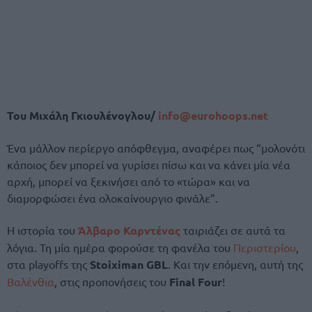
Του Μιχάλη Γκιουλένογλου/
info@eurohoops.net
Ένα μάλλον περίεργο απόφθεγμα, αναφέρει πως “μολονότι
κάποιος δεν μπορεί να γυρίσει πίσω και να κάνει μία νέα
αρχή, μπορεί να ξεκινήσει από το «τώρα» και να
διαμορφώσει ένα ολοκαίνουργιο φινάλε”.
Η ιστορία του
Άλβαρο Καρντένας
ταιριάζει σε αυτά τα
λόγια. Τη μία ημέρα φορούσε τη φανέλα του
Περιστερίου
,
στα playoffs της
Stoiximan GBL
. Και την επόμενη, αυτή της
Βαλένθια
, στις προπονήσεις του
Final Four
!