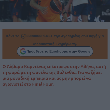
Κάνε το
την Αγαπημένη σου πηγή για
Μπασκετική Ενημέρωση.
Πρόσθεσε το Eurohoops στην Google
Ο Άλβαρο Καρντένας επέστρεψε στην Αθήνα, αυτή
τη φορά με τη φανέλα της Βαλένθια. Για να ζήσει
μία μοναδική εμπειρία και ας μην μπορεί να
αγωνιστεί στο Final Four.