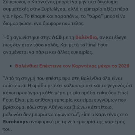
Σύμφωνοι, ο Καρντένας μπορεί να μην έχει δικαίωμα
συμμετοχής στην Ευρωλίγκα, αλλά η εμπειρία αξίζει πέρα
για πέρα. Το είπαμε και παραπάνω, το “τώρα” μπορεί να
διαμορφώσει ένα διαφορετικό τέλος.
Ήδη αγωνίστηκε στην
ACB
με τη
Βαλένθια
, αν και έλεγε
πως δεν ήταν τόσο καλός. Και μετά το Final Four
αναμένεται να πάρει και άλλες ευκαιρίες.
Βαλένθια: Επέκτεινε τον Καρντένας μέχρι το 2028
“Από τη στιγμή που επέστρεψα στη Βαλένθια όλα είναι
απίστευτα. Η ομάδα με έχει καλωσορίσει και το γεγονός ότι
κάνω προπόνηση κάθε μέρα με μία ομάδα επίπεδου Final
Four. Είναι μία απίθανη εμπειρία και είμαι ευγνώμων που
βρίσκομαι εδώ στην Αθήνα και βιώνω κάτι τέτοιο,
μολονότι δεν μπορώ να αγωνιστώ”, είπε ο Καρντένας στο
Eurohoops
αναφορικά με τη νεά εμπειρία της καριέρας
του.