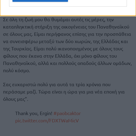
Σε όλη τη ζωή μου θα θυμάμαι αυτές τις μέρες, την
καταπληκτική στήριξη της οικογένειας του Παναθηναϊκού
σε όλους μας. Είμαι περήφανος επίσης για την προσπάθεια
να συνεισφέρω μεταξύ των δύο χωρών, της Ελλάδας και
της Τουρκίας. Είμαι πολύ ικανοποιημένος με όλους τους
φίλους που έκανα στην Ελλάδα, όχι μόνο φίλους του
Παναθηναϊκού, αλλά και πολλούς οπαδούς άλλων ομάδων,
πολύ κόσμο.
Σας ευχαριστώ πολύ για αυτά τα τρία χρόνια που
περάσαμε μαζί. Τώρα είναι η ώρα για μια νέα εποχή για
όλους μας”.
Thank you, Ergin!
#paobcaktor
pic.twitter.com/FDXTWaMicV