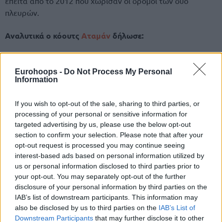
έπειτα από το 2012 που χώρισαν οι δρόμοι των δύο
πλευρών.
Αναλυτικά ο κόουτς
Αταμάν
δήλωσε:
“Ευχαριστώ κ. Γιαννακόπουλε. Πέρασα εκπληκτικές
στιγμές στην Αθήνα, σε αυτή την υπέροχη χώρα και είμαι
Eurohoops -
Do Not Process My Personal
Information
περήφανος που δούλεψα με τον
Παναθηναϊκό
και με την
οικογένεια Γιαννακόπουλου. Φυσικά, είμαι περήφανος που
If you wish to opt-out of the sale, sharing to third parties, or
σε αυτή την τριετία έδωσα αυτά τα τέσσερα Κύπελλα.
processing of your personal or sensitive information for
Πρώτα από όλα τον τίτλο του πρωταθλητή της Euroleague.
targeted advertising by us, please use the below opt-out
section to confirm your selection. Please note that after your
opt-out request is processed you may continue seeing
interest-based ads based on personal information utilized by
us or personal information disclosed to third parties prior to
your opt-out. You may separately opt-out of the further
disclosure of your personal information by third parties on the
IAB’s list of downstream participants. This information may
also be disclosed by us to third parties on the
IAB’s List of
Downstream Participants
that may further disclose it to other