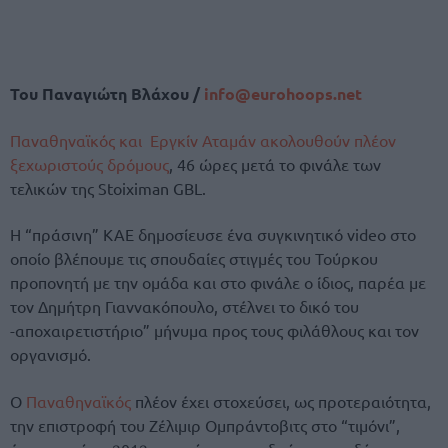
Του Παναγιώτη Βλάχου /
info@eurohoops.net
Παναθηναϊκός και Εργκίν Αταμάν ακολουθούν πλέον
ξεχωριστούς δρόμους
, 46 ώρες μετά το φινάλε των
τελικών της Stoiximan GBL.
Η “πράσινη” ΚΑΕ δημοσίευσε ένα συγκινητικό video στο
οποίο βλέπουμε τις σπουδαίες στιγμές του Τούρκου
προπονητή με την ομάδα και στο φινάλε ο ίδιος, παρέα με
τον Δημήτρη Γιαννακόπουλο, στέλνει το δικό του
-αποχαιρετιστήριο” μήνυμα προς τους φιλάθλους και τον
οργανισμό.
Ο
Παναθηναϊκός
πλέον έχει στοχεύσει, ως προτεραιότητα,
την επιστροφή του Ζέλιμιρ Ομπράντοβιτς στο “τιμόνι”,