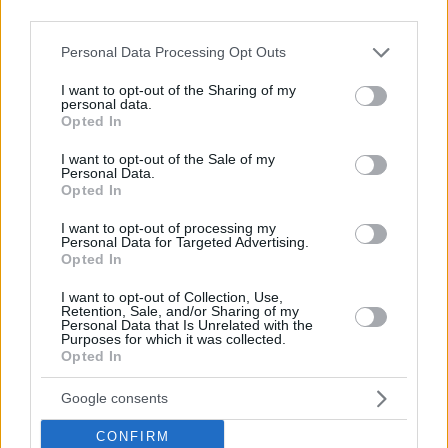
third parties.
Please note that this website/app uses one or more Google
Personal Data Processing Opt Outs
services and may gather and store information including but
not limited to your visit or usage behaviour. You may click to
I want to opt-out of the Sharing of my
personal data.
grant or deny consent to Google and its third-party tags to
Opted In
use your data for below specified purposes in below Google
consent section.
I want to opt-out of the Sale of my
Personal Data.
Opted In
I want to opt-out of processing my
Personal Data for Targeted Advertising.
Opted In
I want to opt-out of Collection, Use,
Retention, Sale, and/or Sharing of my
Personal Data that Is Unrelated with the
Purposes for which it was collected.
Opted In
Google consents
CONFIRM