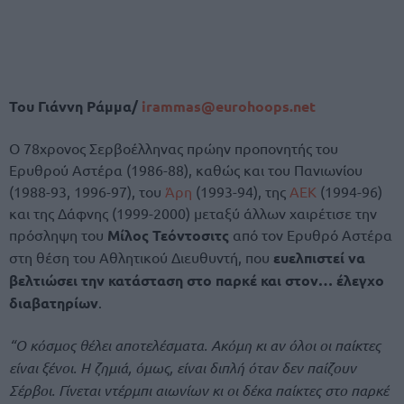
Του Γιάννη Ράμμα/
irammas@eurohoops.net
Ο 78χρονος Σερβοέλληνας πρώην προπονητής του
Ερυθρού Αστέρα (1986-88), καθώς και του Πανιωνίου
(1988-93, 1996-97), του
Άρη
(1993-94), της
ΑΕΚ
(1994-96)
και της Δάφνης (1999-2000) μεταξύ άλλων χαιρέτισε την
πρόσληψη του
Μίλος Τεόντοσιτς
από τον Ερυθρό Αστέρα
στη θέση του Αθλητικού Διευθυντή, που
ευελπιστεί να
βελτιώσει την κατάσταση στο παρκέ και στον… έλεγχο
διαβατηρίων
.
“Ο κόσμος θέλει αποτελέσματα. Ακόμη κι αν όλοι οι παίκτες
είναι ξένοι. Η ζημιά, όμως, είναι διπλή όταν δεν παίζουν
Σέρβοι. Γίνεται ντέρμπι αιωνίων κι οι δέκα παίκτες στο παρκέ