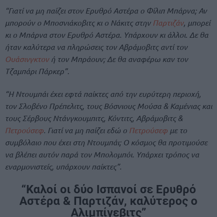
“Γιατί να μη παίζει στον Ερυθρό Αστέρα ο Φίλιπ Μπάρνα; Αν
μπορoύν ο Μποσνιάκοβιτς κι ο Νάκιτς στην
Παρτιζάν
, μπορεί
κι ο Μπάρνα στον Ερυθρό Αστέρα. Υπάρχουν κι άλλοι.
Δε θα
ήταν καλύτερα να πληρώσεις τον Αβράμοβιτς αντί τον
Ουάσινγκτον
ή τον Μπράουν; Δε θα αναφέρω καν τον
Τζαμπάρι Πάρκερ”.
“Η Ντουμπάι έχει εφτά παίκτες από την ευρύτερη περιοχή,
τον Σλοβένο Πρέπελιτς, τους Βόσνιους Μούσα & Καμένιας και
τους Σέρβους Ντάνγκουμπιτς, Κόντιτς, Αβράμοβιτς &
Πετρούσεφ
.
Γιατί να μη παίζει εδώ ο
Πετρούσεφ
με το
συμβόλαιο που έχει στη Ντουμπάι; Ο κόσμος θα προτιμούσε
να βλέπει αυτόν παρά τον Μπολομπόι. Υπάρχει τρόπος να
εναρμονιστείς, υπάρχουν παίκτες”.
“Καλοί οι δύο Ισπανοί σε Ερυθρό
Αστέρα & Παρτιζάν, καλύτερος ο
Αλιμπίγεβιτς”