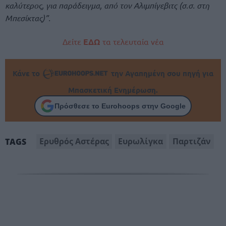
καλύτερος, για παράδειγμα, από τον Αλιμπίγεβιτς (σ.σ. στη
Μπεσίκτας)”.
Δείτε
ΕΔΩ
τα τελευταία νέα
Κάνε το
την Αγαπημένη σου πηγή για
Μπασκετική Ενημέρωση.
Πρόσθεσε το Eurohoops στην Google
Ερυθρός Αστέρας
Ευρωλίγκα
Παρτιζάν
TAGS