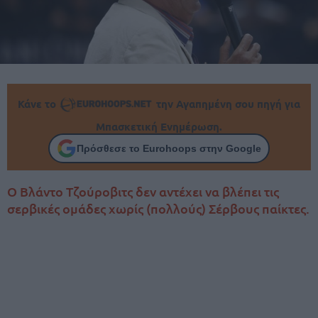
Κάνε το
την Αγαπημένη σου πηγή για
Μπασκετική Ενημέρωση.
Πρόσθεσε το Eurohoops στην Google
Ο Βλάντο Τζούροβιτς δεν αντέχει να βλέπει τις
σερβικές ομάδες χωρίς (πολλούς) Σέρβους παίκτες.