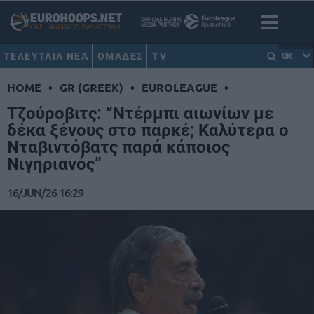
ΤΕΛΕΥΤΑΙΑ ΝΕΑ
ΟΜΑΔΕΣ
TV
GR
HOME
•
GR (GREEK)
•
EUROLEAGUE
•
Τζούροβιτς: “Ντέρμπι αιωνίων με
δέκα ξένους στο παρκέ; Καλύτερα ο
Νταβιντόβατς παρά κάποιος
Νιγηριανός”
16/JUN/26 16:29