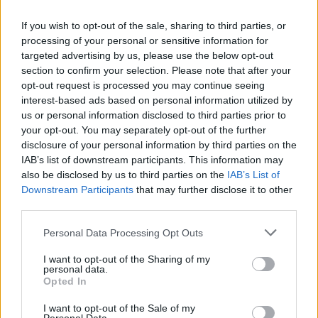
Τεόντοσιτς μπορεί να φέρει πίσω μερικούς παίκτες και δε θα
If you wish to opt-out of the sale, sharing to third parties, or
ήταν και τόσο άσχημα για εκείνους. Το Βελιγράδι είναι πιο
processing of your personal or sensitive information for
φθηνό από το Παρίσι και το Μονακό.
Ο
Νέντοβιτς
(σ.σ.
targeted advertising by us, please use the below opt-out
Μονακό) κι ο Μίτσιτς (σ.σ. Χάποελ Τελ Αβίβ) έχουν ακριβά
section to confirm your selection. Please note that after your
συμβόλαια. Δε θα τους έδινα τόσα πολλά εγώ. Μία ημέρα,
opt-out request is processed you may continue seeing
interest-based ads based on personal information utilized by
όμως, ο Μίτσιτς δε θα δει πως δει πέρα από τα συμβόλαια και
us or personal information disclosed to third parties prior to
θα επιστρέψει.
Έχουμε παίκτες μας δανεικούς στη Μέγκα και
your opt-out. You may separately opt-out of the further
στην FMP”.
disclosure of your personal information by third parties on the
IAB’s list of downstream participants. This information may
also be disclosed by us to third parties on the
IAB’s List of
Downstream Participants
that may further disclose it to other
third parties.
Please note that this website/app uses one or more Google
Personal Data Processing Opt Outs
services and may gather and store information including but
not limited to your visit or usage behaviour. You may click to
I want to opt-out of the Sharing of my
personal data.
grant or deny consent to Google and its third-party tags to
Opted In
use your data for below specified purposes in below Google
consent section.
I want to opt-out of the Sale of my