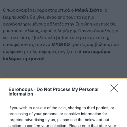
Όπως αναφέρει χαρακτηριστικά ο
Μάικλ Σκότο
, ο
Γιαμπουσέλε θα γίνει ένας από τους τρεις πιο
ακριβοπληρωμένους αθλητές στην Ευρώπη και πως θα
μπορούσε αλλιώς, αφού ο Δημήτρης Γιαννακόπουλος για
να τον πείσει, έβαλε πολύ βαθιά το χέρι στην τσέπη,
προσφέροντας του ένα
ΜΥΘΙΚΟ
τριετές συμβόλαιο, που
συμφωνά με πληροφορίες αγγίζει τα
5 εκατομμύρια
δολάρια τη χρονιά
!
Eurohoops -
Do Not Process My Personal
Information
If you wish to opt-out of the sale, sharing to third parties, or
processing of your personal or sensitive information for
targeted advertising by us, please use the below opt-out
section to confirm your selection. Please note that after your