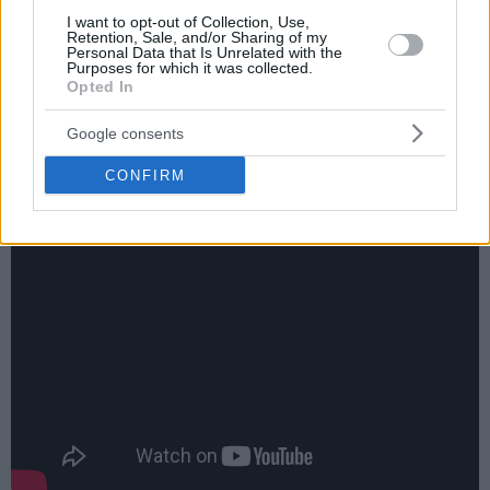
I want to opt-out of Collection, Use,
Άλλωστε, ο διοικητικός ηγέτης του Παναθηναϊκού είχε
Retention, Sale, and/or Sharing of my
Personal Data that Is Unrelated with the
φροντίσει να
προϊδεάσει τους οπαδούς της ομάδας του για
Purposes for which it was collected.
το μεγάλο ΧΤΥΠΗΜΑ, που ετοίμαζε
και ήρθε να προστεθεί
Opted In
στις μεταγραφές των
Μπάντιο
και
Μπόνγκα
, αλλά και την
Google consents
επιστροφή την ίδια μέρα του θρύλου,
Δημήτρη
Δαιαμαντίδη
, ο οποίος θα βρεθεί στο πλευρό του “Ζοτς”,
CONFIRM
ξανά μετά από 14 χρόνια.