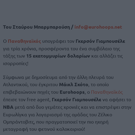
Του Σταύρου Μπαρμπαρούση /
info@eurohoops.net
Ο
Παναθηναϊκός
υπογράφει τον
Γκερσόν Γιαμπουσέλε
για τρία χρόνια, προσφέροντα του ένα συμβόλαιο της
τάξης των
15 εκατομμυρίων δολαρίων
και αλλάζει τις
ισορροπίες!
Σύμφωνα με δημοσίευμα από την άλλη πλευρά του
Ατλαντικού, του έγκριτου
Μάικλ Σκότο
, το οποίο
επιβεβαιώνουν πηγές του
Eurohoops
, ο
Παναθηναϊκός
έπεισε τον free agent,
Γκερσόν Γιαμπουσέλε
να αφήσει το
NBA
μετά από δυο γεμάτες χρονιές και να επιστρέψει στην
Ευρωλίγκα για λογαριασμό της ομάδας του Ζέλικο
Ομπράντοβιτς, που πραγματοποιεί την πιο ηχηρή
μεταγραφή του φετινού καλοκαιριού!