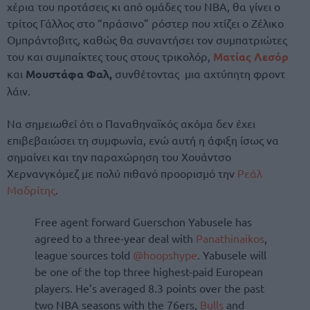
χέρια του προτάσεις κι από ομάδες του NBA, θα γίνει ο
τρίτος Γάλλος στο “πράσινο” ρόστερ που χτίζει ο Ζέλικο
Ομπράντοβιτς, καθώς θα συναντήσει τον συμπατριώτες
του και συμπαίκτες τους στους τρικολόρ,
Ματίας Λεσόρ
και
Μουστάφα Φαλ,
συνθέτοντας μια αχτύπητη φροντ
λάιν.
Nα σημειωθεί ότι ο Παναθηναϊκός ακόμα δεν έχει
επιβεβαιώσει τη συμφωνία, ενώ αυτή η άφιξη ίσως να
σημαίνει και την παραχώρηση του Χουάντσο
Χερνανγκόμεζ με πολύ πιθανό προορισμό την
Ρεάλ
Μαδρίτης
.
Free agent forward Guerschon Yabusele has
agreed to a three-year deal with
Panathinaikos
,
league sources told
@hoopshype
. Yabusele will
be one of the top three highest-paid European
players. He’s averaged 8.3 points over the past
two NBA seasons with the 76ers,
Bulls
and