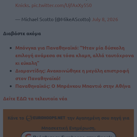
Knicks
.
pic.twitter.com/UjfAxXy5S0
— Michael Scotto (@MikeAScotto)
July 8, 2026
Διαβάστε ακόμα
Μπόνγκα για Παναθηναϊκό: “Ήταν μία δύσκολη
επιλογή ανάμεσα σε τόσα κλαμπ, αλλά ταυτόχρονα
κι εύκολη”
Διαμαντίδης: Ανακοινώθηκε η μεγάλη επιστροφή
στον Παναθηναϊκό!
Παναθηναϊκός: Ο Μπράνκου Μπαντιό στην Αθήνα
Δείτε ΕΔΩ τα τελευταία νέα
Κάνε το
την Αγαπημένη σου πηγή για
Μπασκετική Ενημέρωση.