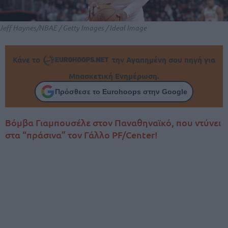
Jeff Haynes/NBAE / Getty Images / Ideal Image
Κάνε το
την Αγαπημένη σου πηγή για
Μπασκετική Ενημέρωση.
Πρόσθεσε το Eurohoops στην Google
Βόμβα Γιαμπουσέλε στον Παναθηναϊκό, που ντύνει
στα “πράσινα” τον Γάλλο PF/Center!