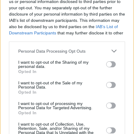
us or personal information disclosed to third parties prior to
your opt-out. You may separately opt-out of the further
disclosure of your personal information by third parties on the
IAB’s list of downstream participants. This information may
also be disclosed by us to third parties on the
IAB’s List of
Downstream Participants
that may further disclose it to other
third parties.
Δηλαδή όταν η ομάδα πετυχαίνει, οι παίκτες θέλουν
περισσότερα λεφτά. Όταν ένας παίκτης ένα χρόνο
Please note that this website/app uses one or more Google
Personal Data Processing Opt Outs
σέρνεται
, παίρνει τα λεφτά που παίρνει, τότε δεν τρέχει
services and may gather and store information including but
not limited to your visit or usage behaviour. You may click to
I want to opt-out of the Sharing of my
τίποτα.
personal data.
grant or deny consent to Google and its third-party tags to
Opted In
use your data for below specified purposes in below Google
Άρα μονά ζυγά, εμείς χάνουμε ό,τι και να γίνει.
Υπάρχει
consent section.
I want to opt-out of the Sale of my
μια εκπληκτική ευκολία, δεν το λέω για εσάς προσωπικά,
Personal Data.
γιατί εσείς δεν το λέτε με κάποια εμπάθεια, την
Opted In
πραγματικότητα σχολιάζετε και λέτε:
ας πάρει ο τάδε δύο,
I want to opt-out of processing my
ας πάρει ο τάδε τρία.
Personal Data for Targeted Advertising.
Opted In
Είναι δύο λέξεις τις οποίες αγνοούμε: το μπάτζετ και το
I want to opt-out of Collection, Use,
salary cup.
Αυτές οι δύο λέξεις αγνοούνται.
Retention, Sale, and/or Sharing of my
Personal Data that Is Unrelated with the