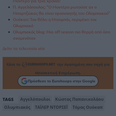
Μοντέρο για τρία χρόνια!
Π. Αγγελόπουλος: “Ο Μοντέρο ρωτούσε αν ο
Μπαρτζώκας θα είναι προπονητής του Ολυμπιακού”
Ουόκαπ: Τον θέλει η Ντουμπάι, περιμένει τον
Ολυμπιακό
Ολυμπιακός blog: Μια off-season πιο θερμή από όσο
αναμενόταν
Δείτε τα τελευταία νέα
Κάνε το
την Αγαπημένη σου πηγή για
Μπασκετική Ενημέρωση.
Πρόσθεσε το Eurohoops στην Google
Αγγελόπουλοι
Κώστας Παπανικολάου
TAGS
Ολυμπιακός
ΤΑΪΛΕΡ ΝΤΟΡΣΕΪ
Τόμας Ουόκαπ