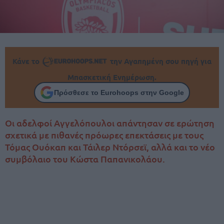
Κάνε το
την Αγαπημένη σου πηγή για
Μπασκετική Ενημέρωση.
Πρόσθεσε το Eurohoops στην Google
Οι αδελφοί Αγγελόπουλοι απάντησαν σε ερώτηση
σχετικά με πιθανές πρόωρες επεκτάσεις με τους
Τόμας Ουόκαπ και Τάιλερ Ντόρσεϊ, αλλά και το νέο
συμβόλαιο του Κώστα Παπανικολάου.