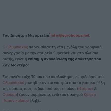
Του Δημήτρη Μιναρετζή/
info@eurohoops.net
Ο
Ολυμπιακός
παρουσίασε τη νέα μεγάλη του χορηγική
συνεργασία με την εταιρεία Superbet και στο πλαίσιο
αυτής, έγινε η
επίσημη ανακοίνωση της απόκτηση του
Ζαν Μοντέρο
!
Στη συνέντευξη Τύπου που ακολούθησε, οι πρόεδροι του
Ολυμπιακού
ρωτήθηκαν και για τρία από τα βασικά μέλη
της ομάδας τους, οι δύο από τους οποίους (
Ντόρσεϊ
&
Ουόκαπ
) έχουν συμβόλαιο, ενώ του αρχηγού
Κώστα
Παπανικολάου
έληξε.