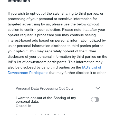
δέκα χρόνια κι οι ομάδες θέλουν να γίνουν franchises,
Information
δηλαδή να μείνουμε για πάντα μαζί”
, είπε (
“CITYAM”
) ο
57χρονος Καταλανός.
If you wish to opt-out of the sale, sharing to third parties, or
processing of your personal or sensitive information for
targeted advertising by us, please use the below opt-out
Πόσο τον ανησυχεί πια ο ανταγωνισμός;
section to confirm your selection. Please note that after your
opt-out request is processed you may continue seeing
“Είναι ΟΚ να υπάρχει ανταγωνισμός. Έχουμε το BCL
interest-based ads based on personal information utilized by
απέναντι, ΟΚ”
.
us or personal information disclosed to third parties prior to
your opt-out. You may separately opt-out of the further
disclosure of your personal information by third parties on the
IAB’s list of downstream participants. This information may
also be disclosed by us to third parties on the
IAB’s List of
Downstream Participants
that may further disclose it to other
third parties.
Please note that this website/app uses one or more Google
Personal Data Processing Opt Outs
services and may gather and store information including but
not limited to your visit or usage behaviour. You may click to
I want to opt-out of the Sharing of my
personal data.
grant or deny consent to Google and its third-party tags to
Opted In
use your data for below specified purposes in below Google
consent section.