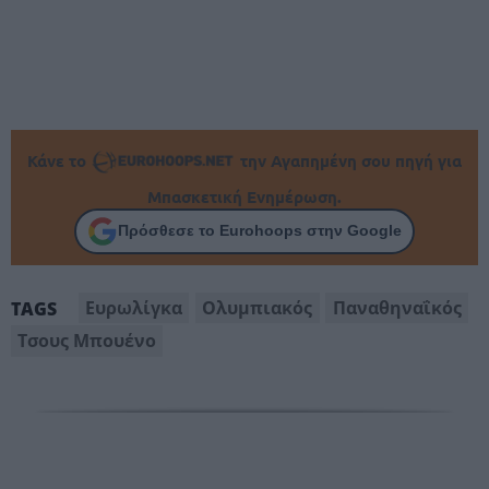
Κάνε το
την Αγαπημένη σου πηγή για
Μπασκετική Ενημέρωση.
Πρόσθεσε το Eurohoops στην Google
Ευρωλίγκα
Ολυμπιακός
Παναθηναΐκός
TAGS
Τσους Μπουένο