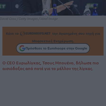
David Grau / Getty Images / Ideal Image
Κάνε το
την Αγαπημένη σου πηγή για
Μπασκετική Ενημέρωση.
Πρόσθεσε το Eurohoops στην Google
Ο CEO Ευρωλίγκας, Τσους Μπουένο, δήλωσε πιο
αισιόδοξος από ποτέ για το μέλλον της λίγκας.