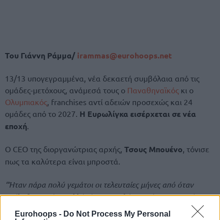
Του Γιάννη Ράμμα/
irammas@eurohoops.net
13/13 υπογεγραμμένα, νέα δεκαετή συμβόλαια από τις
ομάδες-μετόχους, ανάμεσά τους ο
Παναθηναϊκός
κι ο
Ολυμπιακός
, franchises αντί αδειών προσεχώς και 24
ομάδες από το 2027.
Η Ευρωλίγκα εισέρχεται σε νέα
εποχή
.
Ο CEO της διοργανώτριας αρχής,
Τσους Μπουένο
, τόνισε
πως τα καλύτερα είναι μπροστά.
“Ήταν πάρα πολύ γεμάτοι οι τελευταίες μήνες από όταν
ανέλαβα το πόσο, αλλά είμαστε πολύ χαρούμενοι. Δεν έχουν
υπάρξει καλύτερα. Είμαστε πιο δυνατοί, θα είμαστε για άλλα
Eurohoops -
Do Not Process My Personal