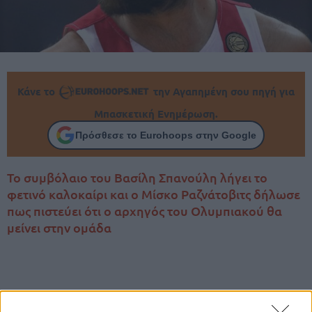
Κάνε το
την Αγαπημένη σου πηγή για
Μπασκετική Ενημέρωση.
Πρόσθεσε το Eurohoops στην Google
Το συμβόλαιο του Βασίλη Σπανούλη λήγει το
φετινό καλοκαίρι και ο Μίσκο Ραζνάτοβιτς δήλωσε
πως πιστεύει ότι ο αρχηγός του Ολυμπιακού θα
μείνει στην ομάδα