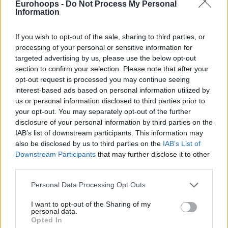
Eurohoops -
Do Not Process My Personal
Information
If you wish to opt-out of the sale, sharing to third parties, or
processing of your personal or sensitive information for
targeted advertising by us, please use the below opt-out
section to confirm your selection. Please note that after your
opt-out request is processed you may continue seeing
interest-based ads based on personal information utilized by
us or personal information disclosed to third parties prior to
your opt-out. You may separately opt-out of the further
disclosure of your personal information by third parties on the
IAB’s list of downstream participants. This information may
also be disclosed by us to third parties on the
IAB’s List of
Downstream Participants
that may further disclose it to other
third parties.
Please note that this website/app uses one or more Google
Personal Data Processing Opt Outs
services and may gather and store information including but
not limited to your visit or usage behaviour. You may click to
I want to opt-out of the Sharing of my
personal data.
grant or deny consent to Google and its third-party tags to
Opted In
use your data for below specified purposes in below Google