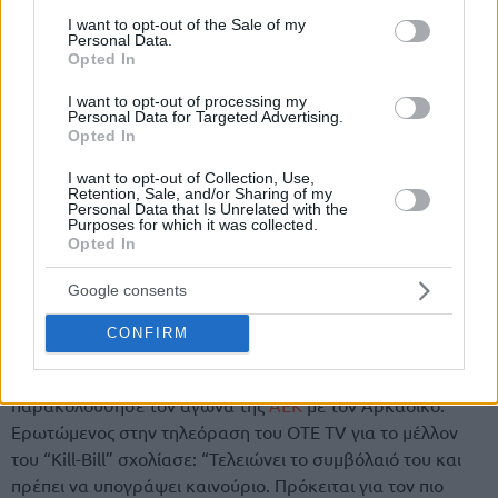
consent section.
I want to opt-out of the Sale of my
Personal Data.
Opted In
I want to opt-out of processing my
Personal Data for Targeted Advertising.
Opted In
Της Eurohoops Team/
info@eurohoops.net
I want to opt-out of Collection, Use,
Retention, Sale, and/or Sharing of my
Personal Data that Is Unrelated with the
Το συμβόλαιο του
Βασίλη Σπανούλη
λήγει το φετινό
Purposes for which it was collected.
Opted In
καλοκαίρι και ο Μίσκο Ραζνάτοβιτς δήλωσε πως πιστεύει
ότι ο αρχηγός του
Ολυμπιακού
θα μείνει στην ομάδα.
Google consents
Ο Σέρβος ατζέντης βρίσκεται στην Ελλάδα τις τελευταίες
CONFIRM
μέρες, παρακολούθησε τον
Βασίλη Σπανούλη
στο παιχνίδι
του
Ολυμπιακού
απέναντι στη
ΤΣΣΚΑ
και το Σάββατο
παρακολούθησε τον αγώνα της
ΑΕΚ
με τον Αρκαδικό.
Ερωτώμενος στην τηλεόραση του OTE TV για το μέλλον
του “Kill-Bill” σχολίασε: “Τελειώνει το συμβόλαιό του και
πρέπει να υπογράψει καινούριο. Πρόκειται για τον πιο