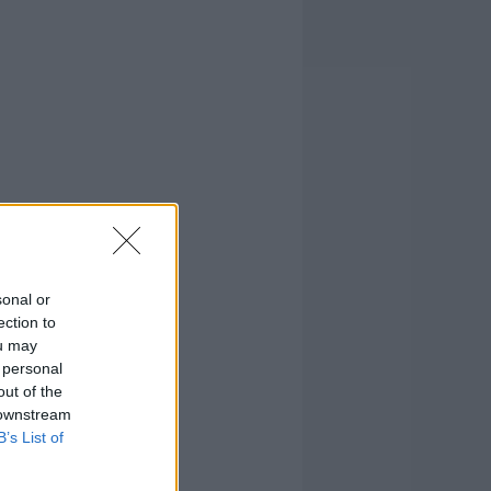
sonal or
ection to
ou may
 personal
out of the
 downstream
B’s List of