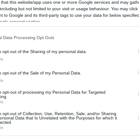
 that this website/app uses one or more Google services and may gath
όνια θα παίζει μπάσκετ…
including but not limited to your visit or usage behaviour. You may click 
 to Google and its third-party tags to use your data for below specifi
Tου Λευτέρη Μούτη/
ogle consent section.
moutis@eurohoops.net
l Data Processing Opt Outs
Ο Ντάνιελ Χάκετ υποκλίθηκε στον
o opt-out of the Sharing of my personal data.
αρχηγό του
Ολυμπιακού
,
Βασίλη
In
Σπανούλη
με αφορμή το ότι έφθασε
τους 3.000 πόντους στην Ευρωλίγκα
o opt-out of the Sale of my Personal Data.
και προέβλεψε πόσα ακόμα χρόνια
In
θα παίζει μπάσκετ…
to opt-out of processing my Personal Data for Targeted
ing.
Ο Ιταλός γκαρντ δήλωσε για τον “Kill-
In
ίο επίτευγμα σε μια φανταστική καριέρα. Είναι
o opt-out of Collection, Use, Retention, Sale, and/or Sharing
ersonal Data that Is Unrelated with the Purposes for which it
ι είμαι περήφανος γι’ αυτόν. Δεν ξέρω αν
lected.
00 πόντους, αλλά όπως τον βλέπω μπορεί να
In
 και να περάσει και τον Ναβάρο”.