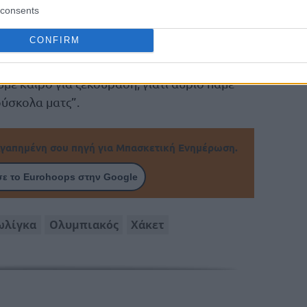
consents
ν
Εφές
, σημείωσε: “Παίξαμε πολύ καλή άμυνα,
CONFIRM
με ένα σημαντικό παιχνίδι. Η ομάδα είχε
ό φάνηκε στην άμυνα, ενώ κάναμε και καλές
υμε καιρό για ξεκούραση, γιατί αύριο πάμε
ύσκολα ματς”.
γαπημένη σου πηγή για Μπασκετική Ενημέρωση.
ε το Eurohoops στην Google
ωλίγκα
Ολυμπιακός
Χάκετ