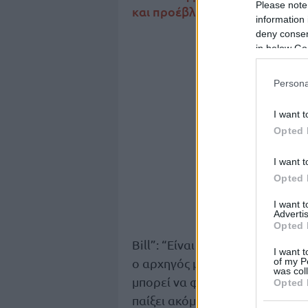
Please note
και προέβλεψε πόσα ακόμα χρ
information 
deny consent
in below Go
Persona
I want t
Opted 
I want t
Opted 
I want 
Advertis
Opted 
Bill”: “Είναι ένα ακόμη σπουδα
I want t
of my P
ο αρχηγός μας, ο ηγέτης μας κα
was col
μπορεί να φτάσει και τους 4.0
Opted 
παίξει ακόμη άλλα πέντε χρόνια