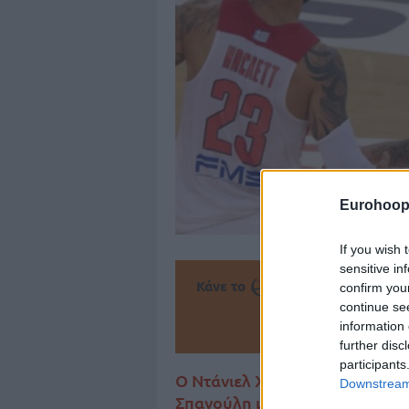
Eurohoop
If you wish 
sensitive in
Κάνε το
την Α
confirm you
continue se
Πρόσθεσ
information 
further disc
participants
Ο Ντάνιελ Χάκετ υποκλίθηκε 
Downstream 
Σπανούλη με αφορμή το ότι έ