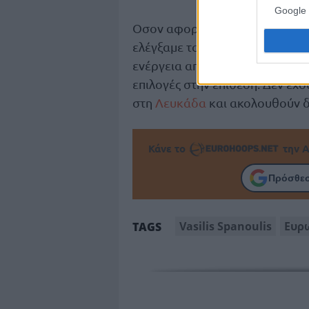
Google 
Οσον αφορά το παιχνίδι με τη
ελέγξαμε τα ριμπάουντ και πήρα
ενέργεια από την αρχή και αυτ
επιλογές στην επίθεση. Δεν έχο
στη
Λευκάδα
και ακολουθούν δ
Κάνε το
την Α
Πρόσθεσ
Vasilis Spanoulis
Ευρ
TAGS