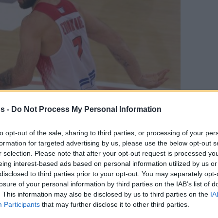
s -
Do Not Process My Personal Information
to opt-out of the sale, sharing to third parties, or processing of your per
formation for targeted advertising by us, please use the below opt-out s
γαπημένη σου πηγή για Μπασκετική Ενημέρωση.
r selection. Please note that after your opt-out request is processed y
eing interest-based ads based on personal information utilized by us or
ε το Eurohoops στην Google
disclosed to third parties prior to your opt-out. You may separately opt-
losure of your personal information by third parties on the IAB’s list of
. This information may also be disclosed by us to third parties on the
IA
στον αρχηγό του Ολυμπιακού, Βασίλη
Participants
that may further disclose it to other third parties.
φθασε τους 3.000 πόντους στην Ευρωλίγκα