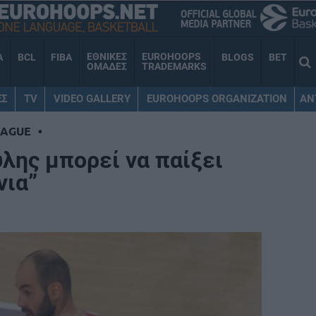
ΕΘΝΙΚΕΣ
EUROHOOPS
A
BCL
FIBA
BLOGS
BET
ΟΜΑΔΕΣ
TRADEMARKS
ΕΣ
TV
VIDEO GALLERY
EUROHOOPS ORGANIZATION
AN
EAGUE
•
λης μπορεί να παίξει
νια”