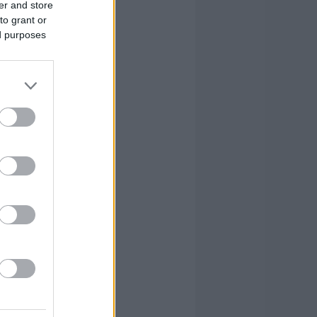
er and store
to grant or
ed purposes