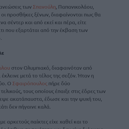
ανανεώσεις των
Σπανούλη
, Παπανικολάου,
 οι προσθήκες ξένων, διαφαίνονται πως θα
ένα σέντερ και από εκεί και πέρα, είτε
κάτι που εξαρτάται από την έκβαση των
.
λε
υλου
στον Ολυμπιακό, διαφαινόταν από
έκλεινε μετά το τέλος της σεζόν. Ήταν η
ύο. Ο
Σφαιρόπουλος
πήρε δύο
ελικούς, τους οποίους έπαιξε στις έδρες των
λεψε ακατάπαυστα, έδωσε και την ψυχή του,
κάτι δεν πήγαινε καλά.
με αρκετούς παίκτες είχε χαθεί και το