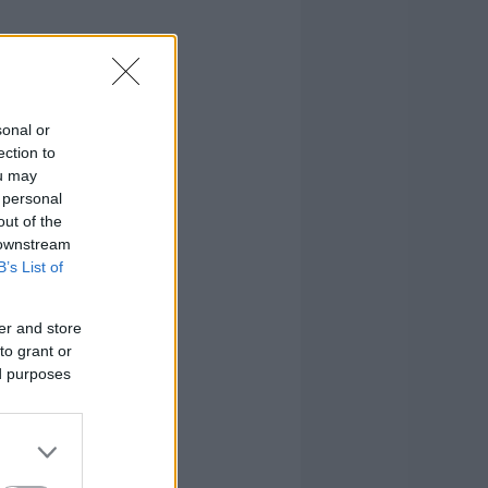
sonal or
ection to
ou may
 personal
out of the
 downstream
B’s List of
er and store
to grant or
ed purposes