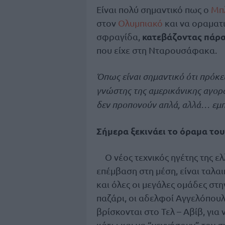
Είναι πολύ σημαντικό πως ο
Μπ
στον
Ολυμπιακό
και να οραματι
κατεβάζοντας πάρα
σφραγίδα,
που είχε στη Νταρουσάφακα.
Όπως είναι σημαντικό ότι πρόκει
γνώστης της αμερικάνικης αγορ
δεν προπονούν απλά, αλλά… εμπ
Σήμερα ξεκινάει το όραμα το
Ο νέος τεχνικός ηγέτης της ε
επέμβαση στη μέση, είναι ταλα
και όλες οι μεγάλες ομάδες στ
παζάρι, οι αδελφοί Αγγελόπουλ
βρίσκονται στο Τελ – Αβίβ, για
κάτω και να “γεννήσουν” τον σ