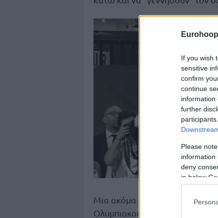
Eurohoop
If you wish 
sensitive in
confirm you
continue se
information 
further disc
participants
Downstream 
Please note
information 
deny consent
in below Go
Μια ακόμα κίνηση, που δείχνει
Persona
πω
Ολυμπιακού και αποδεικνύει