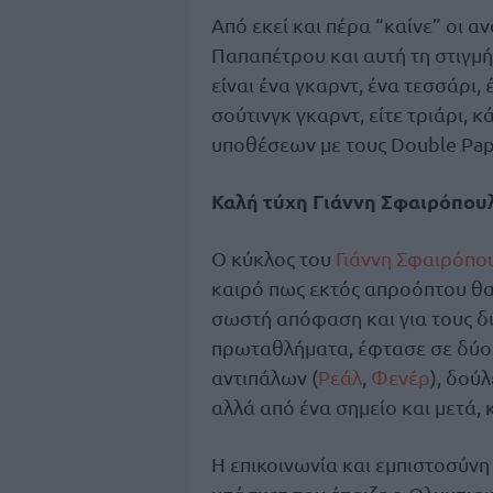
Από εκεί και πέρα “καίνε” οι 
Παπαπέτρου και αυτή τη στιγμή
είναι ένα γκαρντ, ένα τεσσάρι, 
σούτινγκ γκαρντ, είτε τριάρι, 
υποθέσεων με τους Double Pap
Καλή τύχη Γιάννη Σφαιρόπου
Ο κύκλος του
Γιάννη Σφαιρόπο
καιρό πως εκτός απροόπτου θα 
σωστή απόφαση και για τους δ
πρωταθλήματα, έφτασε σε δύο τ
αντιπάλων (
Ρεάλ
,
Φενέρ
), δού
αλλά από ένα σημείο και μετά, 
Η επικοινωνία και εμπιστοσύνη 