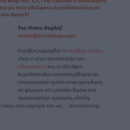
ο Blog του: 3,2,1 και ξεκινάει ο σχεδιασμός
ντος με τους αδελφούς Αγγελόπουλους να
 στο Ισραήλ!
Του Νίκου Βαρλά/
varlas@eurohoops.net
Ο κύβος ερρίφθη! Ο
Ντέιβιντ Μπλατ
είναι ο νέος προπονητής του
Ολυμπιακού
και οι αδελφοί
Αγγελόπουλοι ανταποκρίθηκαν με
εντυπωσιακό τρόπο στην πρόκληση
να φέρουν στο μεγάλο λιμάνι ένα
προπονητή με εμπειρία, κλάση,
ιτυχίες στη καριέρα του ως… αουτσάιντερ.