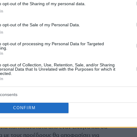
o opt-out of the Sharing of my personal data.
ι “σβήσει” αλλά παραμένει αυθεντικό και
In
o opt-out of the Sale of my Personal Data.
ν “μητέρα” του μέλλοντος για τον
In
κοντά, θα μιλήσουν για τους παίκτες που
to opt-out of processing my Personal Data for Targeted
νους που είναι υπό ανανέωση, για τους
ing.
In
νω από όλα για την φιλοσοφία πάνω στην
o opt-out of Collection, Use, Retention, Sale, and/or Sharing
ersonal Data that Is Unrelated with the Purposes for which it
lected.
υσιαστικά, θα σημάνει η εκκίνηση των
In
το ρόστερ της επόμενης σεζόν.
consents
ρόκληση μπάτζετ και ρόστερ
CONFIRM
κό του επιτελείο που θα απαρτίζεται από
αλλά και πιθανότατα από έναν Έλληνα και θα
ία με τους προέδρους θα αποφασίσει για