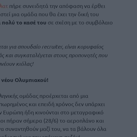
λατ
πήρε συνειδητά την απόφαση να έρθει
στεί μια ομάδα που θα έχει την δική του
 πολύ το κασέ του
σε σχέση με το συμβόλαιο
ται για σπουδαίο recruiter, είναι κορυφαίος
άς και συγκαταλέγεται στους προπονητές που
νέουν κιόλας!
υ νέου Ολυμπιακού!
λληνικής ομάδας προέρχεται από μια
ιπωρημένος και επειδή χρόνος δεν υπάρχει
ην Ευρώπη ήδη κινούνται στο μεταγραφικό
οι πήραν σήμερα (28/6) το αεροπλάνο και
 να συναντηθούν μαζί του, να τα βάλουν όλα
χεδιασμό για την επόμενη σεζόν!