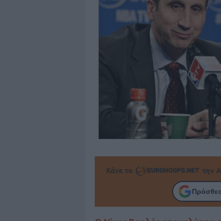
Κάνε το
την Α
Πρόσθεσ