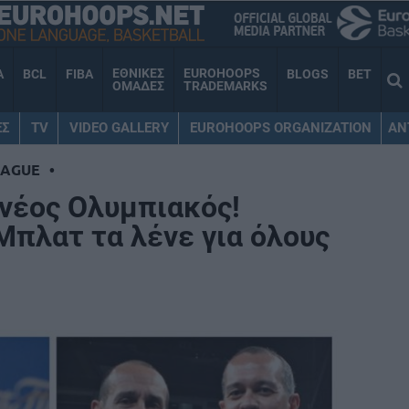
ΕΘΝΙΚΕΣ
EUROHOOPS
A
BCL
FIBA
BLOGS
BET
ΟΜΑΔΕΣ
TRADEMARKS
ΕΣ
TV
VIDEO GALLERY
EUROHOOPS ORGANIZATION
AN
EAGUE
•
ο νέος Ολυμπιακός!
Μπλατ τα λένε για όλους