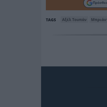
Πρόσθεσ
Αξέλ Τουπάν
Μπριάν
TAGS