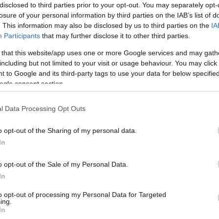
disclosed to third parties prior to your opt-out. You may separately opt-
ον ΠΑΟΚ.
losure of your personal information by third parties on the IAB’s list of
. This information may also be disclosed by us to third parties on the
IA
Της
Eurohoops Team/
Participants
that may further disclose it to other third parties.
info@eurohoops.net
 that this website/app uses one or more Google services and may gath
including but not limited to your visit or usage behaviour. You may click 
Δύο μήνες κράτησε τελικά η θητεία
 to Google and its third-party tags to use your data for below specifi
του Μπριάντε Ουέμπερ στον
ogle consent section.
Ολυμπιακό
. Ο Αμερικανός γκαρντ,
που ήρθε στους ”ερυθρόλυκους” για
l Data Processing Opt Outs
να καλύψει το κενό που άφησε ο
o opt-out of the Sharing of my personal data.
Γιάνις Στρέλνιεκς
μετά τον
In
τραυματισμό του, αποφάσισε πως
λευρά της ομάδας να είναι ιδιαίτερα
o opt-out of the Sale of my Personal Data.
ριφορά του παίκτη.
In
to opt-out of processing my Personal Data for Targeted
ο τέλος ήρθε και επίσημα, με τις δύο πλευρές να
ing.
In
ς σήμερα Σάββατο (13/4).