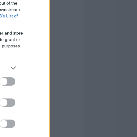
out of the
 downstream
B’s List of
er and store
to grant or
ed purposes