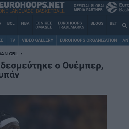
ΕΘΝΙΚΕΣ
EUROHOOPS
A
BCL
FIBA
BLOGS
BET
ΟΜΑΔΕΣ
TRADEMARKS
ΕΣ
TV
VIDEO GALLERY
EUROHOOPS ORGANIZATION
AN
MAN GBL
•
οδεσμεύτηκε ο Ουέμπερ,
ουπάν