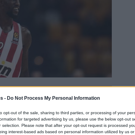
γαπημένη σου πηγή για Μπασκετική Ενημέρωση.
s -
Do Not Process My Personal Information
ε το Eurohoops στην Google
to opt-out of the sale, sharing to third parties, or processing of your per
formation for targeted advertising by us, please use the below opt-out s
μπιακό ο Μπριάντε Ουέμπερ, με τους
r selection. Please note that after your opt-out request is processed y
eing interest-based ads based on personal information utilized by us or
 απολογία τον Άξελ Τουπάν, μετά και την