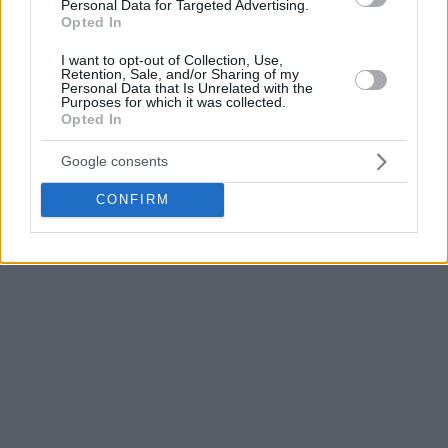
Personal Data for Targeted Advertising.
Opted In
Unforgettable ? R.I.P.
#OlympiacosBC
#WeAreOlympiacos
pic.twitter.com/f47FRrwOKf
I want to opt-out of Collection, Use,
Retention, Sale, and/or Sharing of my
Personal Data that Is Unrelated with the
Purposes for which it was collected.
—
Olympiacos
B.C. (@olympiacosbc)
September
Opted In
4, 2019
Google consents
CONFIRM