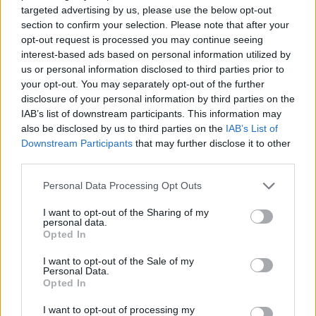
targeted advertising by us, please use the below opt-out
section to confirm your selection. Please note that after your
opt-out request is processed you may continue seeing
interest-based ads based on personal information utilized by
us or personal information disclosed to third parties prior to
your opt-out. You may separately opt-out of the further
Της Eurohoops Team/
info@eurohoops.net
disclosure of your personal information by third parties on the
IAB’s list of downstream participants. This information may
Ο Αμερικανός παικταράς και ένας εκ των κορυφαίων
also be disclosed by us to third parties on the
IAB’s List of
παικτών που αγωνίστηκαν ποτέ στην Ευρωλίγκα, έφυγε
Downstream Participants
that may further disclose it to other
από την ζωή το 2004, ενώ είχε αγωνιστεί στον
Ολυμπιακό
third parties.
την σεζόν 2001-2002, στο
Περιστέρι
από το 1999 μέχρι και
Please note that this website/app uses one or more Google
Personal Data Processing Opt Outs
το 2001 και στον Σπόρτινγκ την αγωνιστική περίοδο 1998-
services and may gather and store information including but
99, κάνοντας την διαφορά και στο ελληνικό πρωτάθλημα.
not limited to your visit or usage behaviour. You may click to
I want to opt-out of the Sharing of my
personal data.
grant or deny consent to Google and its third-party tags to
Opted In
Η ΚΑΕ
Ολυμπιακός
, δεν μπορούσε να ξεχάσει την σημερινή
use your data for below specified purposes in below Google
ημέρα, όπου ο δύο φορές πρώτος σκόρερ της Ευρωλίγκας
consent section.
I want to opt-out of the Sale of my
Personal Data.
(2001-02), “βύθισε” στο πένθος τον κόσμο του μπάσκετ και
Opted In
με μία φωτογραφία του, στον επίσημο λογαριασμό της στο
twitter, θέλησε να τιμήσει την μνήμη του.
I want to opt-out of processing my