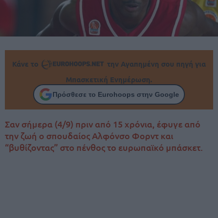
Κάνε το
την Αγαπημένη σου πηγή για
Μπασκετική Ενημέρωση.
Πρόσθεσε το Eurohoops στην Google
Σαν σήμερα (4/9) πριν από 15 χρόνια, έφυγε από
την ζωή ο σπουδαίος Αλφόνσο Φορντ και
“βυθίζοντας” στο πένθος το ευρωπαϊκό μπάσκετ.