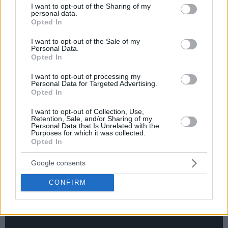
not limited to your visit or usage behaviour. You may click to
I want to opt-out of the Sharing of my
personal data.
grant or deny consent to Google and its third-party tags to
Opted In
use your data for below specified purposes in below Google
consent section.
I want to opt-out of the Sale of my
Personal Data.
Opted In
I want to opt-out of processing my
Personal Data for Targeted Advertising.
Opted In
I want to opt-out of Collection, Use,
Retention, Sale, and/or Sharing of my
Personal Data that Is Unrelated with the
Purposes for which it was collected.
Opted In
Google consents
CONFIRM