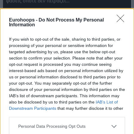
φάσεις οπότε δεν πειράζει…
Eurohoops -
Do Not Process My Personal
Information
If you wish to opt-out of the sale, sharing to third parties, or
processing of your personal or sensitive information for
targeted advertising by us, please use the below opt-out
section to confirm your selection. Please note that after your
opt-out request is processed you may continue seeing
interest-based ads based on personal information utilized by
us or personal information disclosed to third parties prior to
your opt-out. You may separately opt-out of the further
disclosure of your personal information by third parties on the
IAB’s list of downstream participants. This information may
also be disclosed by us to third parties on the
IAB’s List of
Downstream Participants
that may further disclose it to other
third parties.
Please note that this website/app uses one or more Google
Personal Data Processing Opt Outs
services and may gather and store information including but