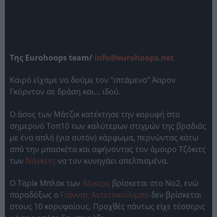
Tης Eurohoops team/
info@eurohoops.net
Καιρό είχαμε να δούμε τον “ιπτάμενο” Άαρον
Γκόρντον σε δράση και… ιδού.
Ο άσος των Μάτζικ κατέκτησε την κορυφή στο
σημερινό Τοπ10 των καλύτερων στιγμών της βραδιάς
με ένα απλό (για αυτόν) κάρφωμα, περνώντας κάτω
από την μπασκέτα και αφήνοντας τον άμοιρο Τζόκιτς
των
Νάγκετς
να τον κυνηγάει απελπισμένα.
Ο Ταρίκ Μπλακ των
Λέικερς
βρίσκεται στο Νο2, ενώ
παραδόξως ο
Γιάννης Αντετοκούνμπο
δεν βρίσκεται
στους 10 κορυφαίους. Προχθές πάντως είχε τέσσερις