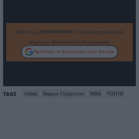
Κάνε το
την Αγαπημένη σου
πηγή για Μπασκετική Ενημέρωση.
Πρόσθεσε το Eurohoops στην Google
video
Άαρον Γκόρντον
ΝΒΑ
ΤΟΠ10
TAGS