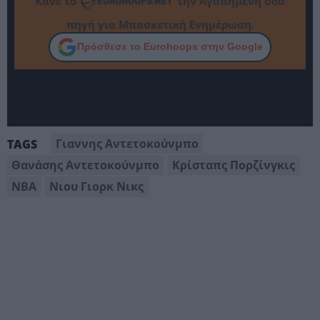
Κάνε το
την Αγαπημένη σου
πηγή για Μπασκετική Ενημέρωση.
Πρόσθεσε το Eurohoops στην Google
Γιαννης Αντετοκούνμπο
TAGS
Θανάσης Αντετοκούνμπο
Κρίσταπς Πορζίνγκις
ΝΒΑ
Νιου Γιορκ Νικς