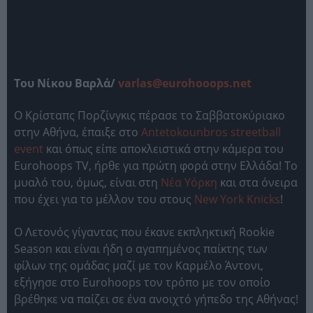
Του Νίκου Βαρλά/
varlas@eurohooops.net
Ο Κρίσταπς Πορζίνγκις πέρασε το Σαββατοκύριακο
στην Αθήνα, έπαιξε στο
Antetokounbros streetball
event
και όπως είπε αποκλειστικά στην κάμερα του
Eurohoops TV, ήρθε για πρώτη φορά στην Ελλάδα! Το
μυαλό του, όμως, είναι στη
Νέα Υόρκη
και στα όνειρα
που έχει για το μέλλον του στους
New York Knicks
!
O Λετονός γίγαντας που έκανε εκπληκτική Rookie
Season και είναι ήδη ο αγαπημένος παίκτης των
φίλων της ομάδας μαζί με τον Καρμέλο Άντονι,
εξήγησε στο Eurohoops τον τρόπο με τον οποίο
βρέθηκε να παίζει σε ένα ανοιχτό γήπεδο της Αθήνας!