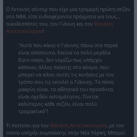
Ο Λετονός σέντερ που είχε μια τρομερή πρώτη σεζόν
στο ΝΒΑ, είπε ενδιαφέροντα πράγματα για τους…
οικοδεσπότες του, τον Γιάννη και τον
Θανάση
Αντετοκούνμπο
!
“Αυτά που κάνει ο Γιάννης πάνω στο παρκέ
είναι απίστευτα. Εκείνα τα πολύ μεγάλα
Euro-steps, δεν νομίζω πως υπάρχει
κάποιος άλλος παίκτης στο κόσμο, που
μπορεί να κάνει αυτές τις κινήσεις με τον
τρόπο που τις εκτελεί ο Γιάννης. Το πόσο
μακρύς είναι, τα αθλητικά του προσόντα,
είναι σχεδόν ασταμάτητος. Γίνεται
καλύτερος κάθε σεζόν, είναι πολύ
τρομακτικό”!
Τι πιστεύει για τον
Θανάση Αντετοκούνμπο
, με τον
οποίο υπήρξε συμπαίκτης στην Νέα Υόρκη; Μπορεί