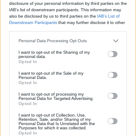
disclosure of your personal information by third parties on the
IAB’s list of downstream participants. This information may
also be disclosed by us to third parties on the
IAB’s List of
Downstream Participants
that may further disclose it to other
third parties.
Please note that this website/app uses one or more Google
Personal Data Processing Opt Outs
services and may gather and store information including but
not limited to your visit or usage behaviour. You may click to
I want to opt-out of the Sharing of my
personal data.
grant or deny consent to Google and its third-party tags to
Opted In
use your data for below specified purposes in below Google
consent section.
I want to opt-out of the Sale of my
Personal Data.
Opted In
I want to opt-out of processing my
Personal Data for Targeted Advertising.
Opted In
I want to opt-out of Collection, Use,
Retention, Sale, and/or Sharing of my
Personal Data that Is Unrelated with the
Purposes for which it was collected.
Opted In