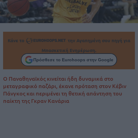
Κάνε το
την Αγαπημένη σου πηγή για
Μπασκετική Ενημέρωση.
Πρόσθεσε το Eurohoops στην Google
Ο Παναθηναϊκός κινείται ήδη δυναμικά στο
μεταγραφικό παζάρι, έκανε πρόταση στον Κέβιν
Πάνγκος και περιμένει τη θετική απάντηση του
παίκτη της Γκραν Κανάρια