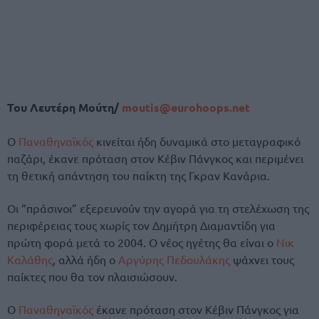
Του Λευτέρη Μούτη/
moutis@eurohoops.net
Ο
Παναθηναϊκός
κινείται ήδη δυναμικά στο μεταγραφικό
παζάρι, έκανε πρόταση στον Κέβιν Πάνγκος και περιμένει
τη θετική απάντηση του παίκτη της Γκραν Κανάρια.
Οι “πράσινοι” εξερευνούν την αγορά για τη στελέχωση της
περιφέρειας τους χωρίς τον Δημήτρη Διαμαντίδη για
πρώτη φορά μετά το 2004. Ο νέος ηγέτης θα είναι ο
Νικ
Καλάθης
, αλλά ήδη ο
Αργύρης Πεδουλάκης
ψάχνει τους
παίκτες που θα τον πλαισιώσουν.
Ο
Παναθηναϊκός
έκανε πρόταση στον Κέβιν Πάνγκος για