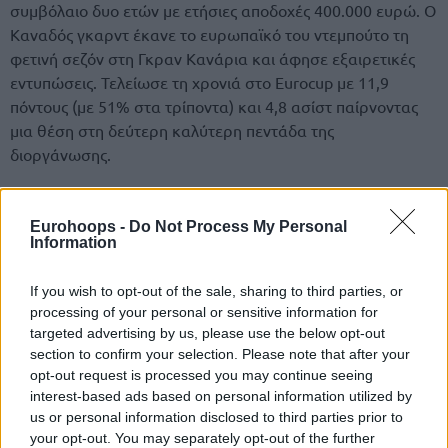
συμβόλαιο δυο ετών με ετήσιες αποδοχές 400.000 ευρώ. Ο
Καναδός γκαρντ έκανε το ευρωπαϊκό του ντεμπούτο τη
φετινή σεζόν στη Γκραν Κανάρια και άφησε εξαιρετικές
εντυπώσεις. Τελείωσε τη χρονιά στο Eurocup με 11,9
πόντους (με 51% στα τρίποντα) και 4,8 ασίστ παίρνοντας
μια θέση στη δεύτερη καλύτερη πεντάδα της
διοργάνωσης.
Το επίθετο του 23χρονου γκαρντ ύψους 1,89μ. θυμίζει
αρκετά… Ελλάδα, ωστόσο δεν έχει σχέση με τη χώρα μας.
Eurohoops -
Do Not Process My Personal
Information
Είναι Καναδός (έχει αγωνιστεί σε όλες τις μικρές εθνικές
ομάδες) και στην Γκραν Κανάρια αγωνιζόταν ως κοινοτικός
If you wish to opt-out of the sale, sharing to third parties, or
λόγω του σλοβενικού διαβατηρίου που διαθέτει.
processing of your personal or sensitive information for
targeted advertising by us, please use the below opt-out
Ο Πάνγκος υπέγραψε διετές συμβόλαιο με την ισπανική
section to confirm your selection. Please note that after your
ομάδα το καλοκαίρι του 2015 μετά την τετραετή θητεία
opt-out request is processed you may continue seeing
του στο πανεπιστήμιο Γκονζάγκα. Ωστόσο, μπορεί να μείνει
interest-based ads based on personal information utilized by
ελεύθερος αν λάβει η Γκραν Κανάρια πολύ ένα buy out
us or personal information disclosed to third parties prior to
ύψους 70.000 ευρώ περίπου.
your opt-out. You may separately opt-out of the further