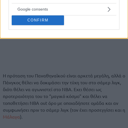
Google consents
CONFIRM
Η πρόταση του Παναθηναϊκού είναι αρκετά μεγάλη, αλλά ο
Πάνγκος θέλει να δοκιμάσει την τύχη του στο σάμερ λιγκ,
διότι θέλει να αγωνιστεί στο ΝΒΑ. Εχει θέσει ως
προτεραιότητα του το “μαγικό κόσμο” και θέλει να
τοποθετήσει NBA out όρο με οποιαδήποτε ομάδα και αν
συμφωνήσει πριν το σάμερ λιγκ (τον έχει προσεγγίσει και η
Μάλαγα
).