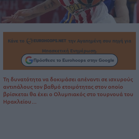
Κάνε το
την Αγαπημένη σου πηγή για
Μπασκετική Ενημέρωση.
Πρόσθεσε το Eurohoops στην Google
Τη δυνατότητα να δοκιμάσει απέναντι σε ισχυρούς
αντιπάλους τον βαθμό ετοιμότητας στον οποίο
βρίσκεται θα έχει ο Ολυμπιακός στο τουρνουά του
Ηρακλείου…