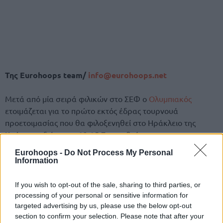
Της Eurohoops team/
info@eurohoops.net
Μετά από μία σειρά φιλικών στο ΣΕΦ ο
Ολυμπιακός
ετοιμάζεται για το πρώτο εκτός έδρας τουρνουά
προετοιμασίας που θα φιλοξενηθεί στο Ηράκλειο της
Κρήτης το διάστημα 23-25 Σεπτεμβρίου.
Eurohoops -
Do Not Process My Personal
Στο “1ο International Basketball Tournament” θα πάρουν
Information
μέρος οι “ερυθρόλευκοι, η
Αναντολού Εφές
, η Χάποελ
Ιερουσαλήμ και ο
Ερυθρός Αστέρας
, με τους παίκτες του
If you wish to opt-out of the sale, sharing to third parties, or
Γιάννη Σφαιρόπουλου
να έχουν τη δυνατότητα να
processing of your personal or sensitive information for
δοκιμάσουν τον βαθμό ετοιμότητας στον οποίο βρίσκονται
targeted advertising by us, please use the below opt-out
section to confirm your selection. Please note that after your
απέναντι σε δυνατούς αντιπάλους.