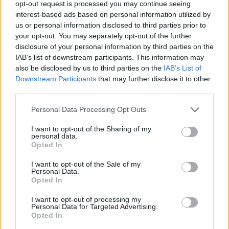
opt-out request is processed you may continue seeing
interest-based ads based on personal information utilized by
Παρασκευή 23/9
us or personal information disclosed to third parties prior to
your opt-out. You may separately opt-out of the further
18:00
Αναντολού Εφές
-Χάποελ Ιερ. (OteSport4)
disclosure of your personal information by third parties on the
IAB’s list of downstream participants. This information may
20:30 Oλυμπιακός-
Ερυθρός Αστέρας
(OteSport4)
also be disclosed by us to third parties on the
IAB’s List of
Downstream Participants
that may further disclose it to other
third parties.
Please note that this website/app uses one or more Google
Personal Data Processing Opt Outs
services and may gather and store information including but
not limited to your visit or usage behaviour. You may click to
I want to opt-out of the Sharing of my
personal data.
grant or deny consent to Google and its third-party tags to
Opted In
use your data for below specified purposes in below Google
consent section.
I want to opt-out of the Sale of my
Personal Data.
Opted In
I want to opt-out of processing my
Personal Data for Targeted Advertising.
Opted In