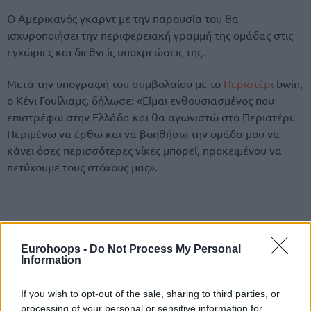
Ο Αμερικανός γκαρντ με την παρουσία του θα
ισχυροποιήσει την περιφερειακή γραμμή της ομάδας στις
εγχώριες και διεθνείς υποχρεώσεις της.
Μετά την υπογραφή του συμβολαίου με το
Περιστέρι
bwin,
ο Κένι Γουίλιαμς, δήλωσε: «Είμαι ενθουσιασμένος που
επιστρέφω στην Ελλάδα και θα αγωνιστώ στο Περιστέρι.
Περιμένω να έρθω και να βοηθήσω την ομάδα μου να
κάνει όσες περισσότερες νίκες μπορεί, προκειμένου να
πετύχουμε τους στόχους μας».
Eurohoops -
Do Not Process My Personal
Information
If you wish to opt-out of the sale, sharing to third parties, or
processing of your personal or sensitive information for