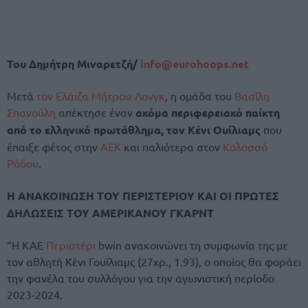
Του Δημήτρη Μιναρετζή/
info@eurohoops.net
Μετά
τον Ελάιζα Μήτρου-Λονγκ
, η ομάδα του
Βασίλη
Σπανούλη
απέκτησε έναν
ακόμα περιφερειακό παίκτη
από το ελληνικό πρωτάθλημα, τον Κένι Ουίλιαμς
που
έπαιξε φέτος στην
ΑΕΚ
και παλιότερα στον
Κολοσσό
Ρόδου
.
Η ΑΝΑΚΟΙΝΩΣΗ ΤΟΥ ΠΕΡΙΣΤΕΡΙΟΥ ΚΑΙ ΟΙ ΠΡΩΤΕΣ
ΔΗΛΩΣΕΙΣ ΤΟΥ ΑΜΕΡΙΚΑΝΟΥ ΓΚΑΡΝΤ
“Η ΚΑΕ
Περιστέρι
bwin ανακοινώνει τη συμφωνία της με
τον αθλητή Κένι Γουίλιαμς (27χρ., 1.93), ο οποίος θα φοράει
την φανέλα του συλλόγου για την αγωνιστική περίοδο
2023-2024.