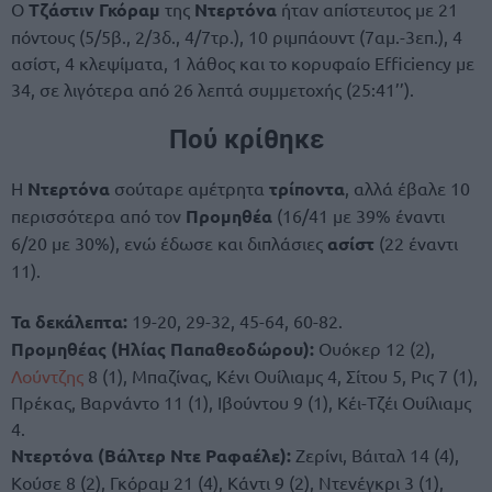
Ο
Τζάστιν Γκόραμ
της
Ντερτόνα
ήταν απίστευτος με 21
πόντους (5/5β., 2/3δ., 4/7τρ.), 10 ριμπάουντ (7αμ.-3επ.), 4
ασίστ, 4 κλεψίματα, 1 λάθος και το κορυφαίο Efficiency με
34, σε λιγότερα από 26 λεπτά συμμετοχής (25:41’’).
Πού κρίθηκε
Η
Ντερτόνα
σούταρε αμέτρητα
τρίποντα
, αλλά έβαλε 10
περισσότερα από τον
Προμηθέα
(16/41 με 39% έναντι
6/20 με 30%), ενώ έδωσε και διπλάσιες
ασίστ
(22 έναντι
11).
Τα δεκάλεπτα:
19-20, 29-32, 45-64, 60-82.
Προμηθέας (Ηλίας Παπαθεοδώρου):
Ουόκερ 12 (2),
Λούντζης
8 (1), Μπαζίνας, Κένι Ουίλιαμς 4, Σίτου 5, Ρις 7 (1),
Πρέκας, Βαρνάντο 11 (1), Ιβούντου 9 (1), Κέι-Τζέι Ουίλιαμς
4.
Ντερτόνα (Βάλτερ Ντε Ραφαέλε):
Ζερίνι, Βάιταλ 14 (4),
Κούσε 8 (2), Γκόραμ 21 (4), Κάντι 9 (2), Ντενέγκρι 3 (1),