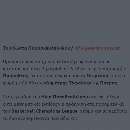
Του Κώστα Παρασκευόπουλου /
info@
eurohoops.
net
Πραγματοποιώντας μία πολύ κακή εμφάνιση και με
κατάρρευση στην 3η περίοδο (16-32 το επί μέρους σκορ) ο
Προμηθέας
έχασε ξανά εύκολα από τη
Ντερτόνα
, αυτή τη
φορά με 82-60 στο «
Δημήτρης Τόφαλος
» της
Πάτρας
.
Έτσι, η ομάδα του
Ηλία Παπαθεοδώρου
δεν έχει πλέον
ούτε μαθηματικές ελπίδες για πρόκριση στα προημιτελικά
του
Basketball Champions League
, ακόμα και αν κερδίσει
τα δύο εναπομείναντα παιχνίδια της.