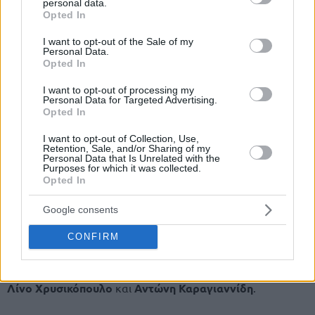
personal data.
grant or deny consent to Google and its third-party tags to
Opted In
use your data for below specified purposes in below Google
consent section.
I want to opt-out of the Sale of my
Personal Data.
Opted In
I want to opt-out of processing my
Personal Data for Targeted Advertising.
Opted In
I want to opt-out of Collection, Use,
Retention, Sale, and/or Sharing of my
Personal Data that Is Unrelated with the
Purposes for which it was collected.
Opted In
Το παιχνίδι αφορούσε στην 4η αγωνιστική του Group I της
φάσης των «16» του
BCL
, ενώ θυμίζουμε ότι στο ματς του
Google consents
πρώτου γύρου στην
Ιταλία
, ο
Προμηθέας
είχε χάσει με 97-
77.
CONFIRM
Η ομάδα της
Πάτρας
αγωνίστηκε χωρίς τους τραυματίες,
Λίνο Χρυσικόπουλο
και
Αντώνη Καραγιαννίδη
.