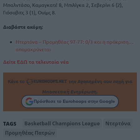
Μπαλντάσο, Καμαγκατέ 8, Μπιλίγκα 2, Σεβερίνι 6 (2),
Γιόσοβιτς 3 (1), Ουίμς 8.
Διαβάστε ακόμη:
Ντερτόνα – Προμηθέας 97-77: 0/3 και η πρόκριση…
απομακρύνεται
Δείτε ΕΔΩ τα τελευταία νέα
Κάνε το
την Αγαπημένη σου πηγή για
Μπασκετική Ενημέρωση.
Πρόσθεσε το Eurohoops στην Google
Basketball Champions League
Ντερτόνα
TAGS
Προμηθέας Πατρών