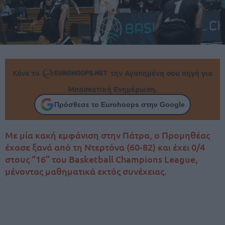
Κάνε το
την Αγαπημένη σου πηγή για
Μπασκετική Ενημέρωση.
Πρόσθεσε το Eurohoops στην Google
Με μία κακή εμφάνιση στην Πάτρα, ο Προμηθέας
έχασε ξανά από τη Ντερτόνα (60-82) και έχει 0/4
στους “16” του Basketball Champions League,
μένοντας μαθηματικά εκτός συνέχειας.