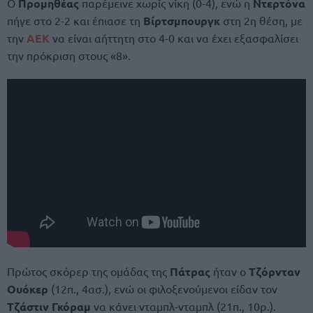
Ο
Προμηθέας
παρέμεινε χωρίς νίκη (0-4), ενώ η
Ντερτόνα
πήγε στο 2-2 και έπιασε τη
Βίρτσμπουργκ
στη 2η θέση, με
την
ΑΕΚ
να είναι αήττητη στο 4-0 και να έχει εξασφαλίσει
την πρόκριση στους «8».
Πρώτος σκόρερ της ομάδας της
Πάτρας
ήταν ο
Τζόρνταν
Ουόκερ
(12π., 4ασ.), ενώ οι φιλοξενούμενοι είδαν τον
Τζάστιν Γκόραμ
να κάνει νταμπλ-νταμπλ (21π., 10ρ.).