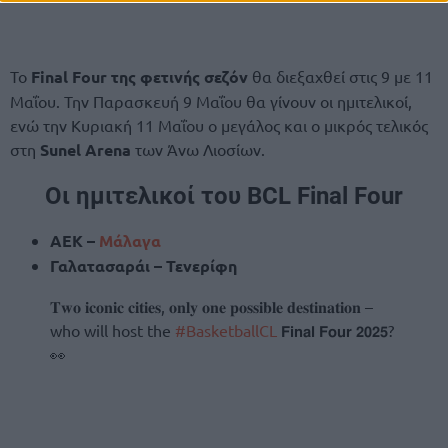
Το
Final Four της φετινής σεζόν
θα διεξαχθεί στις 9 με 11
Μαΐου. Την Παρασκευή 9 Μαΐου θα γίνουν οι ημιτελικοί,
ενώ την Κυριακή 11 Μαΐου ο μεγάλος και ο μικρός τελικός
στη
Sunel Arena
των Άνω Λιοσίων.
Οι ημιτελικοί του BCL Final Four
ΑΕΚ –
Μάλαγα
Γαλατασαράι – Τενερίφη
𝐓𝐰𝐨 𝐢𝐜𝐨𝐧𝐢𝐜 𝐜𝐢𝐭𝐢𝐞𝐬, 𝐨𝐧𝐥𝐲 𝐨𝐧𝐞 𝐩𝐨𝐬𝐬𝐢𝐛𝐥𝐞 𝐝𝐞𝐬𝐭𝐢𝐧𝐚𝐭𝐢𝐨𝐧 –
who will host the
#BasketballCL
𝗙𝗶𝗻𝗮𝗹 𝗙𝗼𝘂𝗿 𝟮𝟬𝟮𝟱?
👀