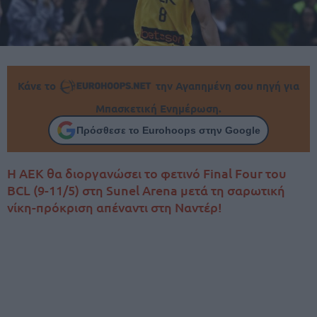
Κάνε το
την Αγαπημένη σου πηγή για
Μπασκετική Ενημέρωση.
Πρόσθεσε το Eurohoops στην Google
Η ΑΕΚ θα διοργανώσει το φετινό Final Four του
BCL (9-11/5) στη Sunel Arena μετά τη σαρωτική
νίκη-πρόκριση απέναντι στη Ναντέρ!