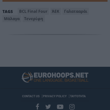
BCL Final Four
ΆΕΚ
Γαλατααράι
TAGS
Μάλαγα
Τενερίφη
CONTACT US
PRIVACY POLICY
ΤΑΥΤΟΤΗΤΑ