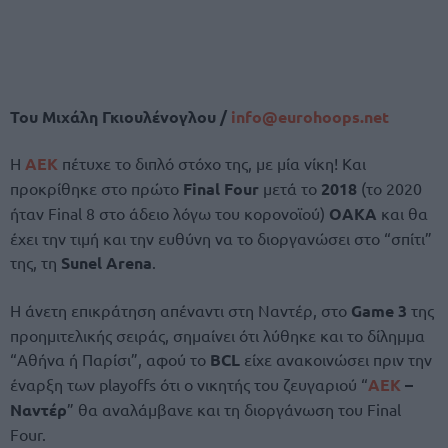
Του Μιχάλη Γκιουλένογλου /
info@eurohoops.net
Η
ΑΕΚ
πέτυχε το διπλό στόχο της, με μία νίκη! Και
προκρίθηκε στο πρώτο
Final Four
μετά το
2018
(το 2020
ήταν Final 8 στο άδειο λόγω του κορονοϊού)
ΟΑΚΑ
και θα
έχει την τιμή και την ευθύνη να το διοργανώσει στο “σπίτι”
της, τη
Sunel Arena
.
Η άνετη επικράτηση απέναντι στη Ναντέρ, στο
Game 3
της
προημιτελικής σειράς, σημαίνει ότι λύθηκε και το δίλημμα
“Αθήνα ή Παρίσι”, αφού το
BCL
είχε ανακοινώσει πριν την
έναρξη των playoffs ότι ο νικητής του ζευγαριού “
ΑΕΚ
–
Ναντέρ
” θα αναλάμβανε και τη διοργάνωση του Final
Four.