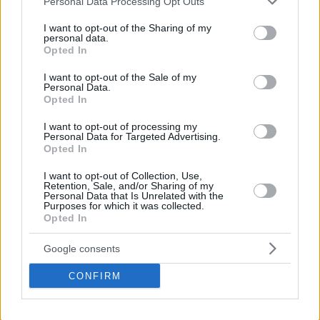
Personal Data Processing Opt Outs
services and may gather and store information including but
not limited to your visit or usage behaviour. You may click to
I want to opt-out of the Sharing of my
personal data.
grant or deny consent to Google and its third-party tags to
Opted In
use your data for below specified purposes in below Google
consent section.
I want to opt-out of the Sale of my
Personal Data.
Opted In
I want to opt-out of processing my
Personal Data for Targeted Advertising.
Opted In
I want to opt-out of Collection, Use,
Retention, Sale, and/or Sharing of my
Personal Data that Is Unrelated with the
Purposes for which it was collected.
Opted In
Google consents
CONFIRM