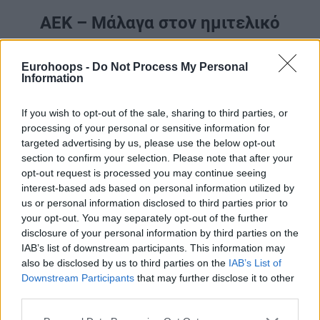
ΑΕΚ – Μάλαγα στον ημιτελικό
Στον ημιτελικό η
ΑΕΚ
θα αντιμετωπίσει την κάτοχο του
Eurohoops -
Do Not Process My Personal
τίτλου
Μάλαγα
, ενώ το έτερο ζευγάρι απαρτίζεται από τις
Information
Γαλατασαράι
και
Τενερίφη
.
If you wish to opt-out of the sale, sharing to third parties, or
🌟🍿The stage is set for
#BasketballCL
Final
processing of your personal or sensitive information for
Four!
pic.twitter.com/cUgZwHVno0
targeted advertising by us, please use the below opt-out
section to confirm your selection. Please note that after your
— Eurohoops (@Eurohoopsnet)
April 23, 2025
opt-out request is processed you may continue seeing
interest-based ads based on personal information utilized by
us or personal information disclosed to third parties prior to
your opt-out. You may separately opt-out of the further
disclosure of your personal information by third parties on the
IAB’s list of downstream participants. This information may
also be disclosed by us to third parties on the
IAB’s List of
Downstream Participants
that may further disclose it to other
third parties.
Please note that this website/app uses one or more Google