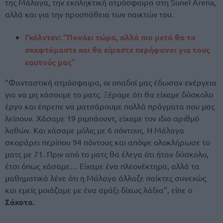
της Μάλαγα, την εκπληκτική ατμόσφαιρα στη Sunel Arena,
αλλά και για την προσπάθεια των παικτών του.
Γκόλντεν: “Πονάει τώρα, αλλά πιο μετά θα το
σκεφτόμαστε και θα είμαστε περήφανοι για τους
εαυτούς μας”
“Φανταστική ατμόσφαιρα, οι οπαδοί μας έδωσαν ενέργεια
για να μη χάσουμε το ματς. Ξέραμε ότι θα είχαμε δύσκολο
έργο και έπρεπε να ματσάρουμε πολλά πράγματα που μας
λείπουν. Χάσαμε 19 ριμπάουντ, είχαμε τον ιδιο αριθμό
λαθών. Και χάσαμε μόλις με 6 πόντους. Η Μάλαγα
σκοράρει περίπου 94 πόντους και απόψε ολοκλήρωσε το
ματς με 71. Πριν από το ματς θα έλεγα ότι ήταν δύσκολο,
έτσι όπως χάσαμε… Είχαμε ένα πλεονέκτημα, αλλά τα
μαθηματικά λένε ότι η Μάλαγα άλλαζε παίκτες συνεχώς
και εμείς μοιάζαμε με ένα αμάξι δίχως λάδια”, είπε ο
Σάκοτα
.