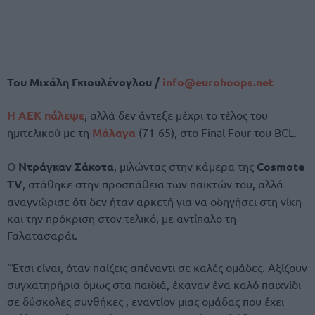
Του Μιχάλη Γκιουλένογλου /
info@eurohoops.net
Η ΑΕΚ πάλεψε
, αλλά δεν άντεξε μέχρι το τέλος του
ημιτελικού με τη
Μάλαγα
(71-65), στο Final Four του BCL.
Ο
Ντράγκαν Σάκοτα
, μιλώντας στην κάμερα της
Cosmote
TV
, στάθηκε στην προσπάθεια των παικτών του, αλλά
αναγνώρισε ότι δεν ήταν αρκετή για να οδηγήσει στη νίκη
και την πρόκριση στον τελικό, με αντίπαλο τη
Γαλατασαράι.
“Έτσι είναι, όταν παίζεις απέναντι σε καλές ομάδες. Αξίζουν
συγχατηρήρια όμως στα παιδιά, έκαναν ένα καλό παιχνίδι
σε δύσκολες συνθήκες , εναντίον μιας ομάδας που έχει