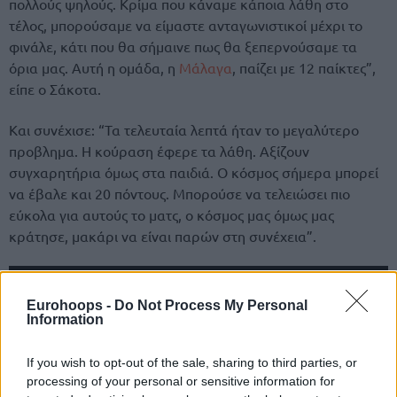
πολλούς ψηλούς. Κρίμα που κάναμε κάποια λάθη στο
τέλος, μπορούσαμε να είμαστε ανταγωνιστικοί μέχρι το
φινάλε, κάτι που θα σήμαινε πως θα ξεπερνούσαμε τα
όρια μας. Αυτή η ομάδα, η
Μάλαγα
, παίζει με 12 παίκτες”,
είπε ο Σάκοτα.
Και συνέχισε: “Τα τελευταία λεπτά ήταν το μεγαλύτερο
προβλημα. Η κούραση έφερε τα λάθη. Αξίζουν
συγχαρητήρια όμως στα παιδιά. Ο κόσμος σήμερα μπορεί
να έβαλε και 20 πόντους. Μπορούσε να τελειώσει πιο
εύκολα για αυτούς το ματς, ο κόσμος μας όμως μας
κράτησε, μακάρι να είναι παρών στη συνέχεια”.
Eurohoops -
Do Not Process My Personal
Information
If you wish to opt-out of the sale, sharing to third parties, or
processing of your personal or sensitive information for