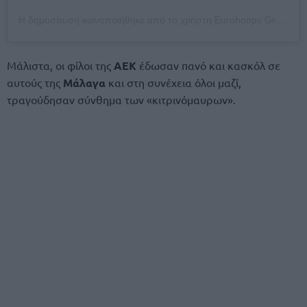
Η δημοσίευση κοινοποιήθηκε από το χρήστη Eurohoops Greece (@eurohoops_greece)
Μάλιστα, οι φίλοι της
ΑΕΚ
έδωσαν πανό και κασκόλ σε
αυτούς της
Μάλαγα
και στη συνέχεια όλοι μαζί,
τραγούδησαν σύνθημα των «κιτρινόμαυρων».