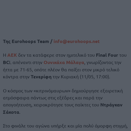
Της
Eurohoops Team /
info@eurohoops.net
Η
ΑΕΚ
δεν τα κατάφερε στον ημιτελικό του
Final Four
του
BC
L απέναντι στην
Ουνικάχα Μάλαγα
, γνωρίζοντας την
ήττα με 71-65, οπότε πλέον θα παίξει στον μικρό τελικό
κόντρα στην
Τενερίφη
την Κυριακή (11/05, 17:00).
Ο κόσμος των «κιτρινόμαυρων» δημιούργησε εξαιρετική
ατμόσφαιρα πάντως στις εξέδρες και παρά την
απογοήτευση, χειροκρότησε τους παίκτες του
Ντράγκαν
Σάκοτα
.
Στο φινάλε του αγώνα υπήρξε και μία πολύ όμορφη στιγμή,