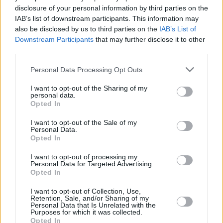
disclosure of your personal information by third parties on the
IAB’s list of downstream participants. This information may
also be disclosed by us to third parties on the
IAB’s List of
Downstream Participants
that may further disclose it to other
third parties.
Please note that this website/app uses one or more Google
Personal Data Processing Opt Outs
services and may gather and store information including but
not limited to your visit or usage behaviour. You may click to
I want to opt-out of the Sharing of my
personal data.
grant or deny consent to Google and its third-party tags to
Opted In
use your data for below specified purposes in below Google
consent section.
I want to opt-out of the Sale of my
Personal Data.
Opted In
I want to opt-out of processing my
Personal Data for Targeted Advertising.
Opted In
I want to opt-out of Collection, Use,
Retention, Sale, and/or Sharing of my
Personal Data that Is Unrelated with the
Purposes for which it was collected.
Opted In