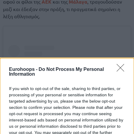
αφού οι φίλοι της
ΑΕΚ
και της
Μάλαγα
, τραγουδούσαν
μαζί και έδειξαν στην πράξη, τι πραγματικά σημαίνει η
λέξη αθλητισμός.
Eurohoops -
Do Not Process My Personal
Information
If you wish to opt-out of the sale, sharing to third parties, or
processing of your personal or sensitive information for
targeted advertising by us, please use the below opt-out
section to confirm your selection. Please note that after your
opt-out request is processed you may continue seeing
interest-based ads based on personal information utilized by
Δείτε αυτή τη δημοσίευση στο Instagram.
us or personal information disclosed to third parties prior to
your opt-out. You may separately opt-out of the further