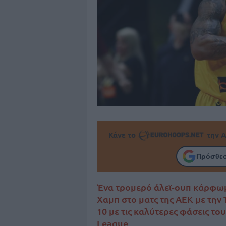
Κάνε το
την Α
Πρόσθεσ
Ένα τρομερό άλεϊ-ουπ κάρφωμα
Χαμπ στο ματς της ΑΕΚ με την 
10 με τις καλύτερες φάσεις το
League.