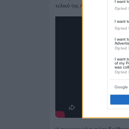
I want t
ΑΕΚ
Τε
τελικό της
κόντρα στην
Opted 
I want t
Opted 
I want 
Advertis
Opted 
I want t
of my P
was col
Opted 
Google 
Η συγκεκριμένη φάση βρέθηκε 