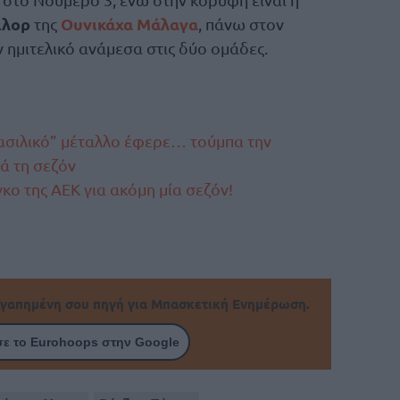
ιλορ
Ουνικάχα Μάλαγα
της
, πάνω στον
ν ημιτελικό ανάμεσα στις δύο ομάδες.
σιλικό” μέταλλο έφερε… τούμπα την
κά τη σεζόν
γκο της ΑΕΚ για ακόμη μία σεζόν!
γαπημένη σου πηγή για Μπασκετική Ενημέρωση.
ε το Eurohoops στην Google