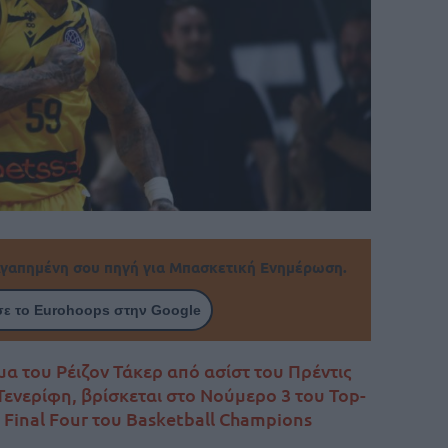
γαπημένη σου πηγή για Μπασκετική Ενημέρωση.
ε το Eurohoops στην Google
 του Ρέιζον Τάκερ από ασίστ του Πρέντις
Τενερίφη, βρίσκεται στο Νούμερο 3 του Top-
υ Final Four του Basketball Champions