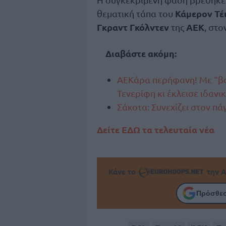
Κάμερον Τέ
θεματική τάπα του
Γκραντ Γκόλντεν
ΑΕΚ
της
, στο
Διαβάστε ακόμη:
AEKάρα περήφανη! Με “βα
Τενερίφη κι έκλεισε ιδανι
Σάκοτα: Συνεχίζει στον πά
Δείτε ΕΔΩ τα τελευταία νέα
Κάνε το
την Α
Πρόσθεσ