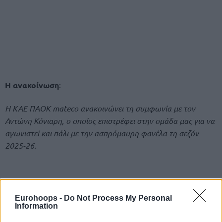
Η ανακοίνωση
:
Η ΚΑΕ ΠΑΟΚ mateco ανακοινώνει τη συμφωνία με τον
Αντώνη Κόνιαρη, ο οποίος επιστρέφει στην ομάδα μας για να
αγωνιστεί και πάλι με την ασπρόμαυρη φανέλα τη σεζόν
2025-26.
Eurohoops -
Do Not Process My Personal
Information