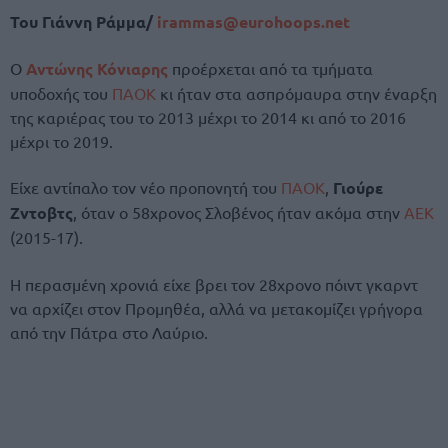
Του Γιάννη Ράμμα/
irammas@eurohoops.net
Ο
Αντώνης Κόνιαρης
προέρχεται από τα τμήματα
υποδοχής του
ΠΑΟΚ
κι ήταν στα ασπρόμαυρα στην έναρξη
της καριέρας του το 2013 μέχρι το 2014 κι από το 2016
μέχρι το 2019.
Είχε αντίπαλο τον νέο προπονητή του
ΠΑΟΚ
,
Γιούρε
Ζντοβτς
, όταν ο 58χρονος Σλοβένος ήταν ακόμα στην
ΑΕΚ
(2015-17).
Η περασμένη χρονιά είχε βρει τον 28χρονο πόιντ γκαρντ
να αρχίζει στον Προμηθέα, αλλά να μετακομίζει γρήγορα
από την Πάτρα στο Λαύριο.