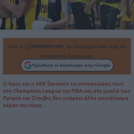
Κάνε το
την Αγαπημένη σου πηγή για
Μπασκετική Ενημέρωση.
Πρόσθεσε το Eurohoops στην Google
Ο Άρης και η ΑΕΚ ξεκινούν τις υποχρεώσεις τους
στο Champions League της FIBA και στο μυαλό των
Πρίφτη και Ζντοβτς δεν υπάρχει άλλο αποτέλεσμα
πέραν της νίκης…