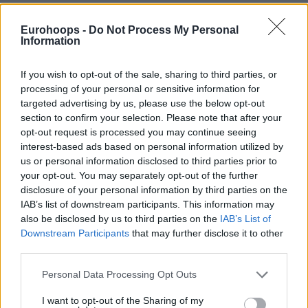
Eurohoops -
Do Not Process My Personal
Information
If you wish to opt-out of the sale, sharing to third parties, or
processing of your personal or sensitive information for
targeted advertising by us, please use the below opt-out
section to confirm your selection. Please note that after your
Του Γιώργου Ορφανάκη /
info@eurohoops.net
opt-out request is processed you may continue seeing
interest-based ads based on personal information utilized by
Στη μάχη του Champions League ρίχνονται απόψε οι δύο
us or personal information disclosed to third parties prior to
από τις τρεις συνολικά ελληνικές ομάδες με την
ΑΕΚ
να
your opt-out. You may separately opt-out of the further
υποδέχεται την Ζολνόκι (19:00) και τον
Άρη
να δοκιμάζεται
disclosure of your personal information by third parties on the
στην έδρα της Ντομζάλε (21:00).
IAB’s list of downstream participants. This information may
also be disclosed by us to third parties on the
IAB’s List of
Ο Γιούρι Ζντοβτς βρίσκεται στην ευχάριστη θέση να έχει
Downstream Participants
that may further disclose it to other
third parties.
όλους τους παίκτες στη διάθεση του και μοναδικός στόχος
για τη “βασίλισσα” είναι να πάρει τη νίκη και να ξεκινήσει
Please note that this website/app uses one or more Google
Personal Data Processing Opt Outs
με το δεξί τις υποχρεώσεις της μπροστά στο κοινό της.
services and may gather and store information including but
Ευχή όλων στο στρατόπεδο της
ΑΕΚ
είναι ο κόσμος να
not limited to your visit or usage behaviour. You may click to
I want to opt-out of the Sharing of my