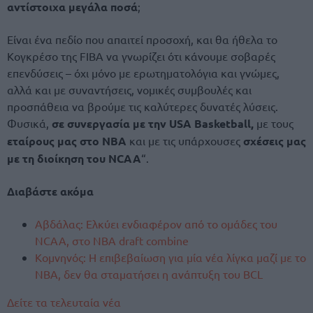
αντίστοιχα μεγάλα ποσά
;
Είναι ένα πεδίο που απαιτεί προσοχή, και θα ήθελα το
Κογκρέσο της FIBA να γνωρίζει ότι κάνουμε σοβαρές
επενδύσεις – όχι μόνο με ερωτηματολόγια και γνώμες,
αλλά και με συναντήσεις, νομικές συμβουλές και
προσπάθεια να βρούμε τις καλύτερες δυνατές λύσεις.
Φυσικά,
σε συνεργασία με την USA Basketball,
με τους
εταίρους μας στο NBA
και με τις υπάρχουσες
σχέσεις μας
με τη διοίκηση του NCAA
“.
Διαβάστε ακόμα
Αβδάλας: Ελκύει ενδιαφέρον από το ομάδες του
NCAA, στο NBA draft combine
Κομνηνός: Η επιβεβαίωση για μία νέα λίγκα μαζί με το
NBA, δεν θα σταματήσει η ανάπτυξη του BCL
Δείτε τα τελευταία νέα