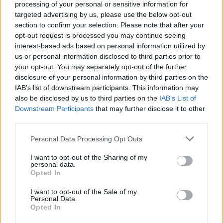
processing of your personal or sensitive information for
targeted advertising by us, please use the below opt-out
section to confirm your selection. Please note that after your
opt-out request is processed you may continue seeing
interest-based ads based on personal information utilized by
us or personal information disclosed to third parties prior to
your opt-out. You may separately opt-out of the further
disclosure of your personal information by third parties on the
IAB’s list of downstream participants. This information may
also be disclosed by us to third parties on the
IAB’s List of
Downstream Participants
that may further disclose it to other
third parties.
Please note that this website/app uses one or more Google
Personal Data Processing Opt Outs
services and may gather and store information including but
not limited to your visit or usage behaviour. You may click to
I want to opt-out of the Sharing of my
“Οι συμφωνίες πρέπει να γίνονται σεβαστές. Και για να
personal data.
grant or deny consent to Google and its third-party tags to
μπορέσει να υπάρξει μεταγραφή από έναν επαγγελματικό
Opted In
use your data for below specified purposes in below Google
μπασκετικό οργανισμό σε έναν
ντε φάκτο επαγγελματικό
consent section.
I want to opt-out of the Sale of my
όπως τα κολέγια,
πρέπει να υπάρχει μία διαδικασία –
Personal Data.
Opted In
πείτε το letter of clearence ή όπως αλλιώς θέλετε
– αλλά
πρέπει να υπάρχει συναίνεση από το σύλλογο και την