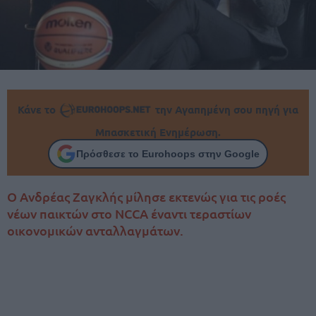
Κάνε το
την Αγαπημένη σου πηγή για
Μπασκετική Ενημέρωση.
Πρόσθεσε το Eurohoops στην Google
Ο Ανδρέας Ζαγκλής μίλησε εκτενώς για τις ροές
νέων παικτών στο NCCA έναντι τεραστίων
οικονομικών ανταλλαγμάτων.