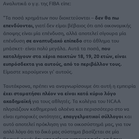
Αναλυτικά ο γ.γ. της FIBA είπε:
“Τα ποσά χρημάτων που διοχετεύονται –
δεν θα πω
επενδύονται,
γιατί δεν είμαι βέβαιος ότι από οικονομικής
άποψης είναι μία επένδυση, αλλά αποτελεί σίγουρα μία
επένδυση
σε αναπτυξιακό επίπεδο
στο άθλημα του
μπάσκετ- είναι πολύ μεγάλα. Αυτά τα ποσά,
που
καταλήγουν στα χέρια παικτών 18, 19, 20 ετών, είναι
ευπρόσδεκτα για αυτούς, από το περιβάλλον τους.
Είμαστε χαρούμενοι γι’ αυτούς.
Ταυτόχρονα, πρέπει να αναγνωρίσουμε ότι αυτή η εμπειρία
έχει σταματήσει πλέον να είναι κατά κύριο λόγο
ακαδημαϊκή
για τους αθλητές. Τα κολέγια του NCAA
πλησιάζουν καθημερινά ολοένα και περισσότερο στο να
είναι εμπορικές οντότητες,
επαγγελματικοί σύλλογοι
και
αυτό αποτελεί πρόκληση για το οικοσύστημά μας, για τον
απλό λόγο ότι το δικό μας σύστημα βασίζεται σε μία
βασική αρχή:
ότι μπορείς να μεταγραφείς, εφόσον