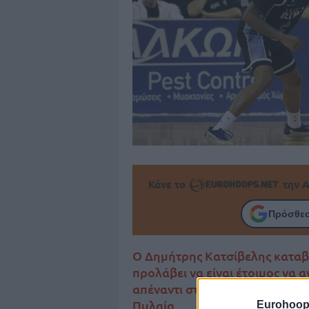
Κάνε το
την Α
Πρόσθεσ
Ο Δημήτρης Κατσίβελης καταβ
προλάβει να είναι έτοιμος να 
απέναντι στη Σολέ για το FIBA
Πυλαία.
Eurohoop