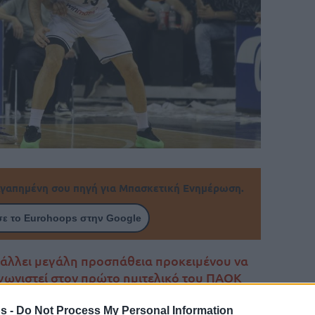
γαπημένη σου πηγή για Μπασκετική Ενημέρωση.
ε το Eurohoops στην Google
άλλει μεγάλη προσπάθεια προκειμένου να
αγωνιστεί στον πρώτο ημιτελικό του ΠΑΟΚ
 Europe Cup την Τετάρτη (26/03) στην
s -
Do Not Process My Personal Information