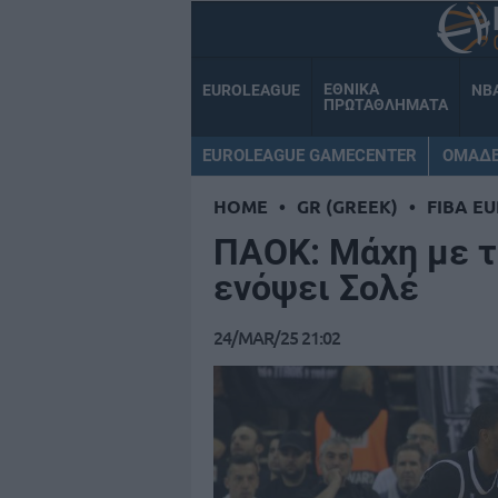
ΕΘΝΙΚΑ
EUROLEAGUE
NB
ΠΡΩΤΑΘΛΗΜΑΤΑ
EUROLEAGUE GAMECENTER
ΟΜΑΔ
HOME
•
GR (GREEK)
•
FIBA E
ΠΑΟΚ: Μάχη με τ
ενόψει Σολέ
24/MAR/25 21:02