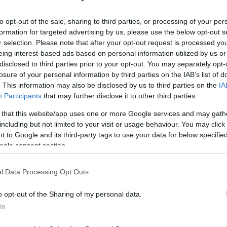
Της
Eurohoops Team /
to opt-out of the sale, sharing to third parties, or processing of your per
formation for targeted advertising by us, please use the below opt-out s
info@eurohoops.net
r selection. Please note that after your opt-out request is processed y
eing interest-based ads based on personal information utilized by us or
Μετά από την ολοκλήρωση της
disclosed to third parties prior to your opt-out. You may separately opt-
Stoiximan GBL
κανονικής σεζόν της
losure of your personal information by third parties on the IAB’s list of
. This information may also be disclosed by us to third parties on the
IA
και τα έντονα παράπονα που
Participants
that may further disclose it to other third parties.
ΠΑΟΚ
εξέφρασε ο
για την διαιτησία
Ρόδο
 that this website/app uses one or more Google services and may gath
στο ματς στη
κόντρα στον
including but not limited to your visit or usage behaviour. You may click 
Κολοσσό
Θεσσαλονίκης
, η ομάδα της
 to Google and its third-party tags to use your data for below specifi
στρέφει την προσοχή της, στην
ogle consent section.
l Data Processing Opt Outs
ιέρι
έχουν μπροστά τους, τον πρώτο
o opt-out of the Sharing of my personal data.
p
Σολέ
PAOK Sports
, με αντίπαλο τη
στο «
In
ετάρτη (26/03, 20:15).