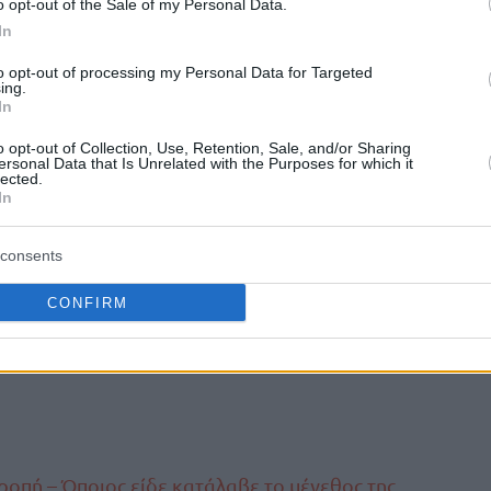
o opt-out of the Sale of my Personal Data.
Δημήτρη Κατσίβελη
ελείου έχει πέσει στον
,
In
 πρόγραμμα στην αποψινή προπόνηση και
to opt-out of processing my Personal Data for Targeted
ια να είναι έτοιμος να αγωνιστεί.
ing.
In
ψε αργά το βράδυ της Κυριακής (23/03) στη
o opt-out of Collection, Use, Retention, Sale, and/or Sharing
ότε υπάρχει λίγος χρόνος για προπονήσεις.
ersonal Data that Is Unrelated with the Purposes for which it
lected.
πάλου με την χρήση βίντεο και αγωνιστικά
In
consents
ην Τρίτη (25/03), πριν από το ματς με τη
CONFIRM
ς ομάδας αναμένεται να φτάσει το βράδυ της
Σολέ
Πυλαία
θα κάνει μία προπόνηση στην
το
ροπή – Όποιος είδε κατάλαβε το μέγεθος της