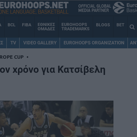
ΕΘΝΙΚΕΣ
EUROHOOPS
A
BCL
FIBA
BLOGS
BET
ΟΜΑΔΕΣ
TRADEMARKS
ΕΣ
TV
VIDEO GALLERY
EUROHOOPS ORGANIZATION
AN
UROPE CUP
•
ον χρόνο για Κατσίβελη