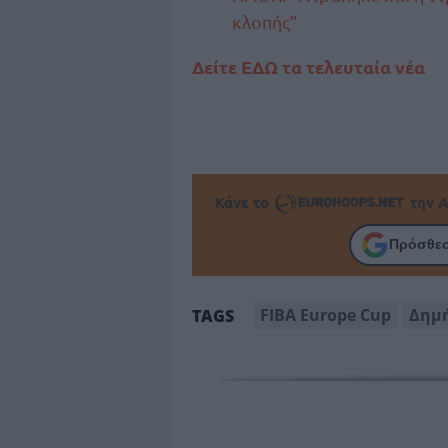
κλοπής”
Δείτε ΕΔΩ τα τελευταία νέα
Κάνε το
την Α
Πρόσθεσ
FIBA Europe Cup
Δημή
TAGS