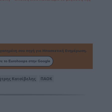
γαπημένη σου πηγή για Μπασκετική Ενημέρωση.
ε το Eurohoops στην Google
τρης Κατσίβελης
ΠΑΟΚ