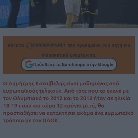
Κάνε το
την Αγαπημένη σου πηγή για
Μπασκετική Ενημέρωση.
Πρόσθεσε το Eurohoops στην Google
Ο Δημήτρης Κατσίβελης είναι μαθημένος από
ευρωπαϊκούς τελικούς. Από τότε που το έκανε με
τον Ολυμπιακό το 2012 και το 2013 ήταν σε ηλικία
18-19 ετών και τώρα 12 χρόνια μετά, θα
προσπαθήσει να κατακτήσει ακόμα ένα ευρωπαϊκό
τρόπαιο με τον ΠΑΟΚ.