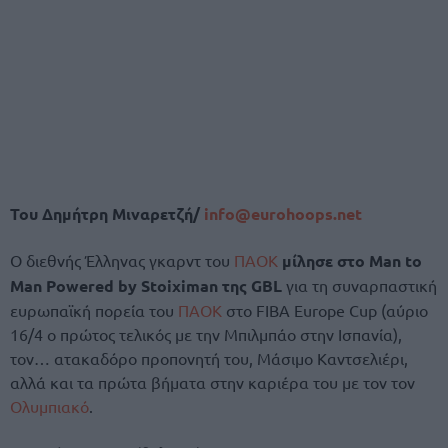
Του Δημήτρη Μιναρετζή/
info@eurohoops.net
O διεθνής Έλληνας γκαρντ του
ΠΑΟΚ
μίλησε στο Man to
Man Powered by Stoiximan της GBL
για τη συναρπαστική
ευρωπαϊκή πορεία του
ΠΑΟΚ
στο FIBA Europe Cup (αύριο
16/4 ο πρώτος τελικός με την Μπιλμπάο στην Ισπανία),
τον… ατακαδόρο προπονητή του, Μάσιμο Καντσελιέρι,
αλλά και τα πρώτα βήματα στην καριέρα του με τον τον
Ολυμπιακό
.