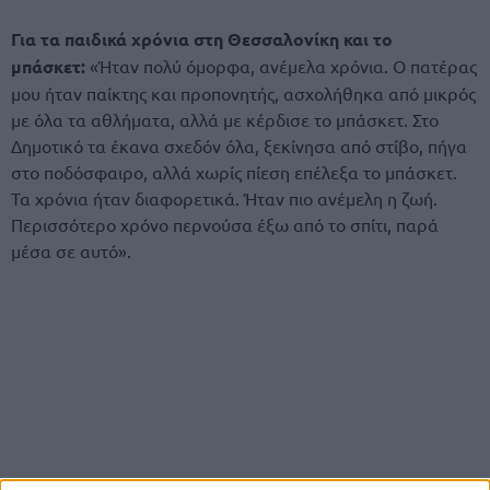
Για τα παιδικά χρόνια στη Θεσσαλονίκη και το
μπάσκετ:
«Ήταν πολύ όμορφα, ανέμελα χρόνια. Ο πατέρας
μου ήταν παίκτης και προπονητής, ασχολήθηκα από μικρός
με όλα τα αθλήματα, αλλά με κέρδισε το μπάσκετ. Στο
Δημοτικό τα έκανα σχεδόν όλα, ξεκίνησα από στίβο, πήγα
στο ποδόσφαιρο, αλλά χωρίς πίεση επέλεξα το μπάσκετ.
Τα χρόνια ήταν διαφορετικά. Ήταν πιο ανέμελη η ζωή.
Περισσότερο χρόνο περνούσα έξω από το σπίτι, παρά
μέσα σε αυτό».