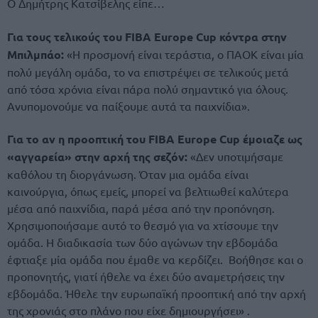
Ο Δημήτρης Κατσίβελης είπε…
Για τους τελικούς του FIBA Europe Cup κόντρα στην
Μπιλμπάο:
«Η προσμονή είναι τεράστια, ο ΠΑΟΚ είναι μία
πολύ μεγάλη ομάδα, το να επιστρέψει σε τελικούς μετά
από τόσα χρόνια είναι πάρα πολύ σημαντικό για όλους.
Ανυπομονούμε να παίξουμε αυτά τα παιχνίδια».
Για το αν η προοπτική του FIBA Europe Cup έμοιαζε ως
«αγγαρεία» στην αρχή της σεζόν:
«Δεν υποτιμήσαμε
καθόλου τη διοργάνωση. Όταν μια ομάδα είναι
καινούργια, όπως εμείς, μπορεί να βελτιωθεί καλύτερα
μέσα από παιχνίδια, παρά μέσα από την προπόνηση.
Χρησιμοποιήσαμε αυτό το θεσμό για να χτίσουμε την
ομάδα. Η διαδικασία των δύο αγώνων την εβδομάδα
έφτιαξε μία ομάδα που έμαθε να κερδίζει. Βοήθησε και ο
προπονητής, γιατί ήθελε να έχει δύο αναμετρήσεις την
εβδομάδα. Ήθελε την ευρωπαϊκή προοπτική από την αρχή
της χρονιάς στο πλάνο που είχε δημιουργήσει» .