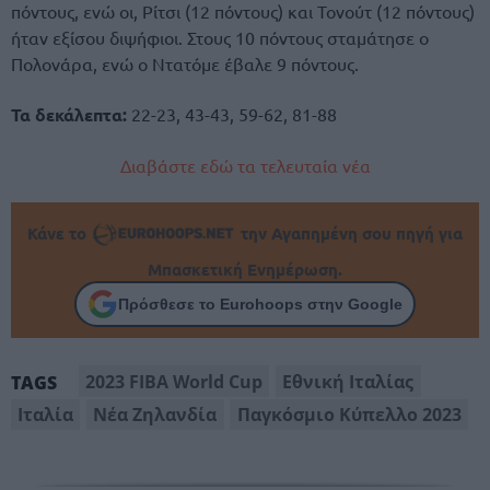
πόντους, ενώ οι, Ρίτσι (12 πόντους) και Τονούτ (12 πόντους)
ήταν εξίσου διψήφιοι. Στους 10 πόντους σταμάτησε ο
Πολονάρα, ενώ ο Ντατόμε έβαλε 9 πόντους.
Τα δεκάλεπτα:
22-23, 43-43, 59-62, 81-88
Διαβάστε εδώ τα τελευταία νέα
Κάνε το
την Αγαπημένη σου πηγή για
Μπασκετική Ενημέρωση.
Πρόσθεσε το Eurohoops στην Google
2023 FIBA World Cup
Εθνική Ιταλίας
TAGS
Ιταλία
Νέα Ζηλανδία
Παγκόσμιο Κύπελλο 2023