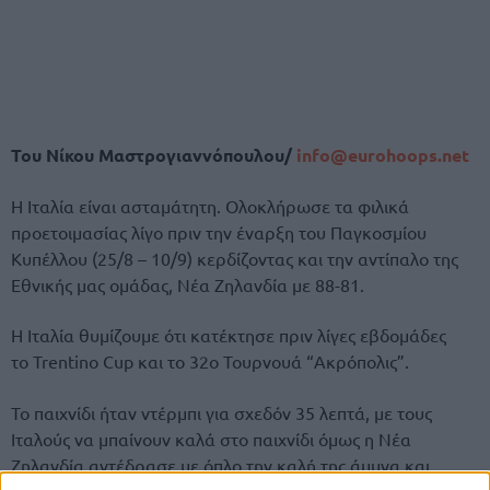
Του Νίκου Μαστρογιαννόπουλου/
info@eurohoops.net
Η Ιταλία είναι ασταμάτητη. Ολοκλήρωσε τα φιλικά
προετοιμασίας λίγο πριν την έναρξη του Παγκοσμίου
Κυπέλλου (25/8 – 10/9) κερδίζοντας και την αντίπαλο της
Εθνικής μας ομάδας, Νέα Ζηλανδία με 88-81.
Η Ιταλία θυμίζουμε ότι κατέκτησε πριν λίγες εβδομάδες
το Trentino Cup και το 32ο Τουρνουά “Ακρόπολις”.
Το παιχνίδι ήταν ντέρμπι για σχεδόν 35 λεπτά, με τους
Ιταλούς να μπαίνουν καλά στο παιχνίδι όμως η Νέα
Ζηλανδία αντέδρασε με όπλο την καλή της άμυνα και