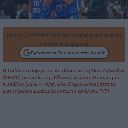
Κάνε το
την Αγαπημένη σου πηγή για
Μπασκετική Ενημέρωση.
Πρόσθεσε το Eurohoops στην Google
Η Ιταλία κατάφερε να κερδίσει και τη Νέα Ζηλανδία
(88-81), αντίπαλο της Εθνικής μας στο Παγκόσμιο
Κύπελλο (25/8 – 10/9), ολοκληρώνοντας έτσι τα
ματς προετοιμασίας έχοντας το απόλυτο 7/7!