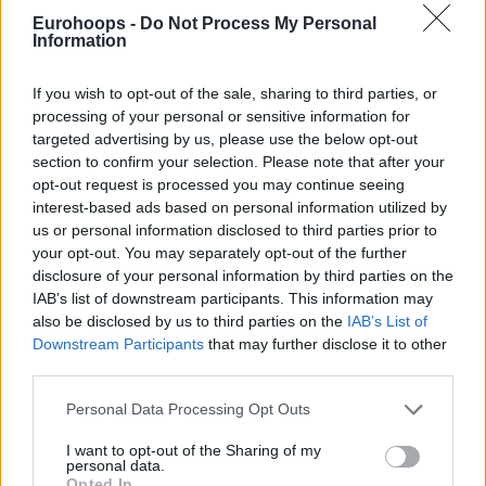
πέρασε μπροστά στο σκορ.
Eurohoops -
Do Not Process My Personal
Information
Παρακολουθείστε το Παγκόσμιο Κύπελλο 2023 μέσα
από την επίσημη υπηρεσία streaming της FIBA. Κάντε
If you wish to opt-out of the sale, sharing to third parties, or
εγγραφή στο Courtside 1891 και μην χάσετε
processing of your personal or sensitive information for
δευτερόλεπτο από τη δράση!
targeted advertising by us, please use the below opt-out
section to confirm your selection. Please note that after your
🪄
@giamp_pippo
🧙‍♂️
#Italbasket
|
#FIBAWC
opt-out request is processed you may continue seeing
interest-based ads based on personal information utilized by
#WinForItalia
pic.twitter.com/5aoNjPvinf
us or personal information disclosed to third parties prior to
your opt-out. You may separately opt-out of the further
disclosure of your personal information by third parties on the
IAB’s list of downstream participants. This information may
also be disclosed by us to third parties on the
IAB’s List of
Downstream Participants
that may further disclose it to other
third parties.
Please note that this website/app uses one or more Google
Personal Data Processing Opt Outs
services and may gather and store information including but
not limited to your visit or usage behaviour. You may click to
I want to opt-out of the Sharing of my
personal data.
grant or deny consent to Google and its third-party tags to
Opted In