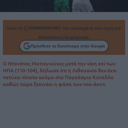
Κάνε το
την Αγαπημένη σου πηγή για
Μπασκετική Ενημέρωση.
Πρόσθεσε το Eurohoops στην Google
Ο Ντονάτας Μοτιεγιούνας μετά την νίκη επί των
ΗΠΑ (110-104), δήλωσε ότι η Λιθουανία δεν έχει
πετύχει τίποτα ακόμα στο Παγκόσμιο Κύπελλο
καθώς τώρα ξεκινάει η φάση των νοκ-άουτ.