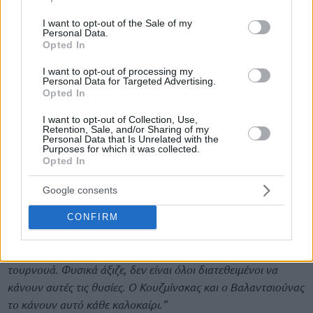
use your data for below specified purposes in below Google
consent section.
I want to opt-out of the Sale of my
Personal Data.
Opted In
I want to opt-out of processing my
Personal Data for Targeted Advertising.
Opted In
I want to opt-out of Collection, Use,
Retention, Sale, and/or Sharing of my
Personal Data that Is Unrelated with the
Purposes for which it was collected.
Opted In
Google consents
Συνέχισε λέγοντας:
“Ήμασταν από τις πρώτες ομάδες που
CONFIRM
ξεκίνησαν προετοιμασία. Θυσιάσαμε δυο εβδομάδες από τις
διακοπές μας για να προετοιμαστούμε σωστά για το
τουρνουά. Φυσικά άξιζε, δεν είναι όλοι διατεθειμένοι να
κάνουν αυτές τις θυσίες. Ο Κουζμίνσκας και ο Βαλαντσιούνας
το κάνουν αυτό κάθε καλοκαίρι.”