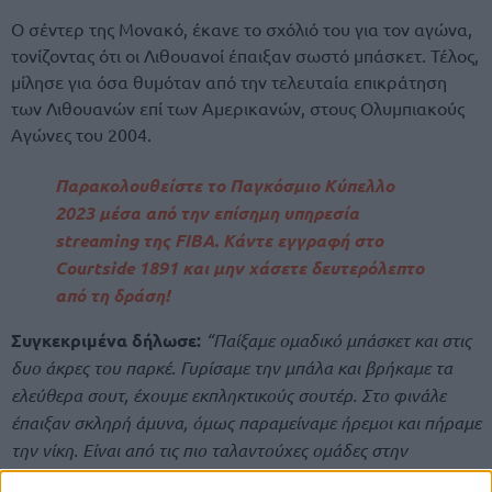
Ο σέντερ της Μονακό, έκανε το σχόλιό του για τον αγώνα,
τονίζοντας ότι οι Λιθουανοί έπαιξαν σωστό μπάσκετ. Τέλος,
μίλησε για όσα θυμόταν από την τελευταία επικράτηση
των Λιθουανών επί των Αμερικανών, στους Ολυμπιακούς
Αγώνες του 2004.
Παρακολουθείστε το Παγκόσμιο Κύπελλο
2023 μέσα από την επίσημη υπηρεσία
streaming της FIBA. Κάντε εγγραφή στο
Courtside 1891 και μην χάσετε δευτερόλεπτο
από τη δράση!
Συγκεκριμένα δήλωσε:
“Παίξαμε ομαδικό μπάσκετ και στις
δυο άκρες του παρκέ. Γυρίσαμε την μπάλα και βρήκαμε τα
ελεύθερα σουτ, έχουμε εκπληκτικούς σουτέρ. Στο φινάλε
έπαιξαν σκληρή άμυνα, όμως παραμείναμε ήρεμοι και πήραμε
την νίκη. Είναι από τις πιο ταλαντούχες ομάδες στην
διοργάνωση. Τώρα ξεκινάει η φάση των νοκ-άουτ και εκεί θα