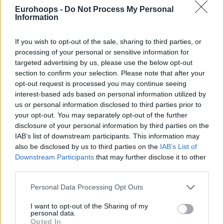
στρέψουμε την προσοχή μας. Θα είναι λάθος να νομίζουμε
Eurohoops -
Do Not Process My Personal
Information
ότι έχουμε πετύχει κάτι μέχρι στιγμής.”
If you wish to opt-out of the sale, sharing to third parties, or
processing of your personal or sensitive information for
targeted advertising by us, please use the below opt-out
section to confirm your selection. Please note that after your
opt-out request is processed you may continue seeing
interest-based ads based on personal information utilized by
us or personal information disclosed to third parties prior to
your opt-out. You may separately opt-out of the further
disclosure of your personal information by third parties on the
IAB’s list of downstream participants. This information may
also be disclosed by us to third parties on the
IAB’s List of
Downstream Participants
that may further disclose it to other
third parties.
Please note that this website/app uses one or more Google
Personal Data Processing Opt Outs
services and may gather and store information including but
not limited to your visit or usage behaviour. You may click to
I want to opt-out of the Sharing of my
personal data.
grant or deny consent to Google and its third-party tags to
Opted In