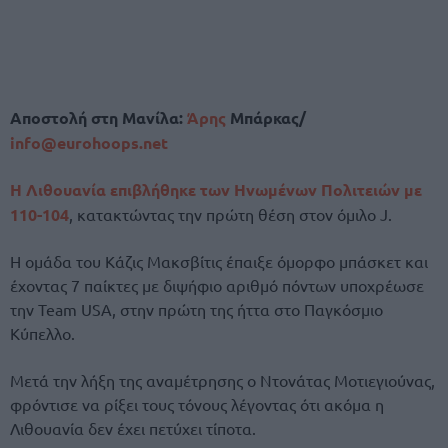
Αποστολή στη Μανίλα:
Άρης
Μπάρκας/
info@eurohoops.net
Η Λιθουανία επιβλήθηκε των Ηνωμένων Πολιτειών με
110-104
, κατακτώντας την πρώτη θέση στον όμιλο J.
Η ομάδα του Κάζις Μακσβίτις έπαιξε όμορφο μπάσκετ και
έχοντας 7 παίκτες με διψήφιο αριθμό πόντων υποχρέωσε
την Team USA, στην πρώτη της ήττα στο Παγκόσμιο
Κύπελλο.
Μετά την λήξη της αναμέτρησης ο Ντονάτας Μοτιεγιούνας,
φρόντισε να ρίξει τους τόνους λέγοντας ότι ακόμα η
Λιθουανία δεν έχει πετύχει τίποτα.