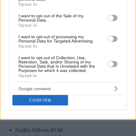
grant or deny consent to Google and its third-party tags to
Opted In
Ρουμανία – Μαυροβούνιο 75-80
use your data for below specified purposes in below Google
consent section.
I want to opt-out of the Sale of my
Κατάταξη
Personal Data.
Opted In
Ελλάδα 2-0
I want to opt-out of processing my
Πορτογαλία 1-1
Personal Data for Targeted Advertising.
Opted In
Μαυροβούνιο 1-1
Ρουμανία 0-2
I want to opt-out of Collection, Use,
Retention, Sale, and/or Sharing of my
Personal Data that Is Unrelated with the
Επόμενη αγωνιστική (3η, 27/2)
Purposes for which it was collected.
Opted In
Ελλάδα – Μαυροβούνιο
Πορτογαλία – Ρουμανία
Google consents
Group C
CONFIRM
Αποτελέσματα – 1η αγωνιστική
Σερβία-Ελβετία 90-86