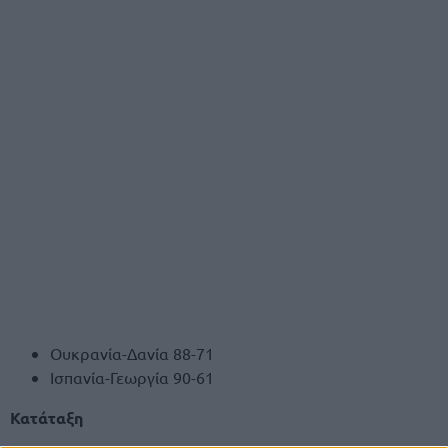
Ουκρανία-Δανία 88-71
Ισπανία-Γεωργία 90-61
Κατάταξη