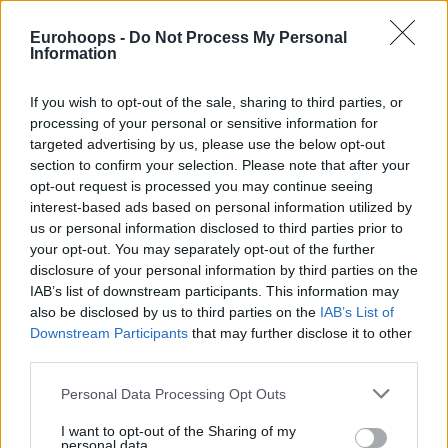
Ισπανία 2-0
Eurohoops -
Do Not Process My Personal
Ουκρανία 2-0
Information
Δανία 0-2
Γεωργία 0-2
If you wish to opt-out of the sale, sharing to third parties, or
processing of your personal or sensitive information for
Επόμενη αγωνιστική (3η, 27/2)
targeted advertising by us, please use the below opt-out
section to confirm your selection. Please note that after your
Δανία – Γεωργία
opt-out request is processed you may continue seeing
Ουκρανία – Ισπανία
interest-based ads based on personal information utilized by
us or personal information disclosed to third parties prior to
Group B
your opt-out. You may separately opt-out of the further
disclosure of your personal information by third parties on the
Αποτελέσματα – 1η αγωνιστική
IAB’s list of downstream participants. This information may
also be disclosed by us to third parties on the
IAB’s List of
Ελλάδα-Ρουμανία 91-64
Downstream Participants
that may further disclose it to other
third parties.
Μαυροβούνιο-Πορτογαλία 62-83
Please note that this website/app uses one or more Google
Personal Data Processing Opt Outs
Αποτελέσματα – 2η αγωνιστική
services and may gather and store information including but
not limited to your visit or usage behaviour. You may click to
I want to opt-out of the Sharing of my
Πορτογαλία – Ελλάδα 68-76
personal data.