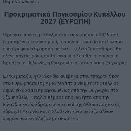
Πάμε να δούμε…
Προκριματικά Παγκοσμίου Κυπέλλου ​​
2027 (ΕΥΡΩΠΗ)
Φρέσκες από τα μετάλλια στο Ευρωμπάσκετ 2025 του
περασμένου καλοκαιριού, Γερμανία, Τουρκία και Ελλάδα
επέστρεψαν στη δράση με ένα… τέλειο “παράθυρο” θα
έλεγε κανείς, όπως αντίστοιχα κι η Σερβία, η Ισπανία, η
Κροατία, η Πολωνία, η Ουκρανία, η Τσεχία και η Ουγγαρία.
Εν τω μεταξύ, η Φινλανδία ανέβηκε στην τέταρτη θέση
στο Ευρωμπάσκετ με μια τεράστια νίκη επί της Γαλλίας,
αφού είχε χάσει προηγουμένως από την Ουγγαρία στο
Σζομπαθέλι. Η Ιταλία πέρασε από μια ήττα από την
Ισλανδία εντός έδρας στη νίκη επί της Λιθουανίας εκτός
έδρας. Η Λετονία και η Σλοβενία ​​είναι μεταξύ άλλων
χωρών που κατέληξαν με σκορ 1-1.