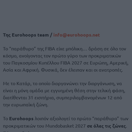
Της Eurohoops team /
info@eurohoops.net
Το “παράθυρο” της FIBA είχε μπόλικη… δράση σε όλο τον
κόσμο, ανοίγοντας τον πρώτο γύρο των προκριματικών
του Παγκοσμίου Κυπέλλου FIBA ​​2027 σε Ευρώπη, Αμερική,
Ασία και Αφρική. Φυσικά, δεν έλειπαν και οι ανατροπές.
Με το Κατάρ, το οποίο διοργανώνει την διοργάνωση, να
είναι η μόνη ομάδα με εγγυημένη θέση στην τελική φάση,
διατίθενται 31 εισιτήρια, συμπεριλαμβανομένων 12 από
την ευρωπαϊκή ζώνη.
Το
Eurohoops
λοιπόν αξιολογεί το πρώτο “παράθυρο” των
προκριματικών του Mundobasket 2027
σε όλες τις ζώνες
.